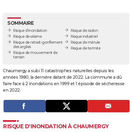
City break
Voyage de noces
Climat
Destinations
Voyage nature
Forum
+
PHOTO
GUIDES D'ACHAT
SOMMAIRE
Risque d’inondation
Risque de radon
BONS PLANS
Risque de séisme
Risque industriel
Risque de retrait-gonflement
Risque de mérule
CARTE DE VOEUX
des argiles
Risque de termite
Risque de mouvement de
Carte Bonne année
Carte Pâques
Carte de Noël
Carte Saint-Valentin
Carte d'anniversaire
DICTIONNAIRE
terrain
Biographies
Expressions
Dictionnaire
Citations
Proverbes
PROGRAMME TV
Chaumergy a subi 11 catastrophes naturelles depuis les
années 1980, la dernière datant de 2022. La commune a dû
COPAINS D'AVANT
faire face à 2 inondations en 1999 et 1 épisode de sécheresse
Se connecter
Collèges
Universités
Service militaire
S'inscrire
Lycées
Primaires
Entreprises
Avis de recherche
en 2022.
AVIS DE DÉCÈS
FORUM
Lifestyle
Sport
Television
Cinema
Bricolage
Culture
Auto
Voyage
RISQUE D’INONDATION À CHAUMERGY