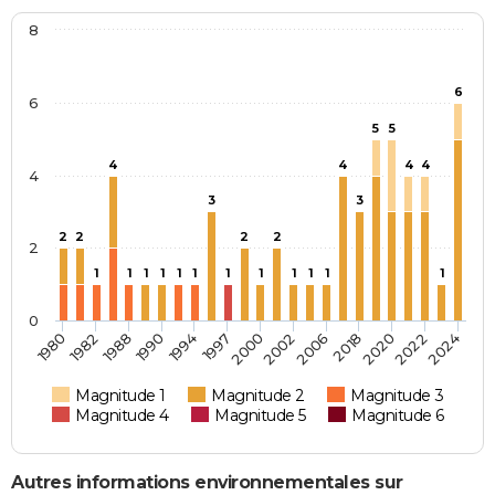
8
6
6
5
5
4
4
4
4
4
3
3
2
2
2
2
2
1
1
1
1
1
1
1
1
1
1
1
1
0
2018
2000
1990
1980
2022
2006
1997
1988
2020
2002
1994
1982
2024
Magnitude 1
Magnitude 2
Magnitude 3
Magnitude 4
Magnitude 5
Magnitude 6
Autres informations environnementales sur