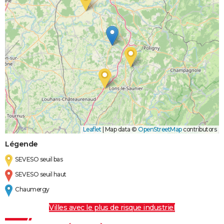
Leaflet
|
Map data ©
OpenStreetMap
contributors
Légende
SEVESO seuil bas
SEVESO seuil haut
Chaumergy
Villes avec le plus de risque industriel