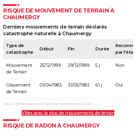
RISQUE DE MOUVEMENT DE TERRAIN À
CHAUMERGY
Derniers mouvements de terrain déclarés
catastrophe naturelle à Chaumergy
Type de
Reconnu
Début
Fin
Durée
catastrophe
par l'état
Mouvement
25/12/1999
29/12/1999
5 j
Non
de Terrain
Glissement
01/04/1983
31/05/1983
61 j
Oui
de Terrain
Source : Linternaute.com d'après les données de la CCR
Villes avec le plus de mouvements de terrain
RISQUE DE RADON À CHAUMERGY