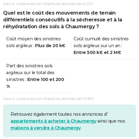
Source : Linternaute.com d'après les données de la CCR
Quel est le coût des mouvements de terrain
différentiels consécutifs à la sécheresse et à la
réhydratation des sols à Chaumergy ?
Coût moyen des sinistres
Coût cumulé des sinistres
sols argileux :
Plus de 20 k€
sols argileux sur un an :
Entre 500 k€ et 2 M€
Part des sinistres sols
argileux sur le total des
sinistres :
Entre 100 et 200
%
Source : Linternaute.com d'après les données de l'ONRN
Retrouvez également toutes nos annonces d'
appartements à acheter à Chaumergy
ainsi que nos
maisons à vendre à Chaumergy
.