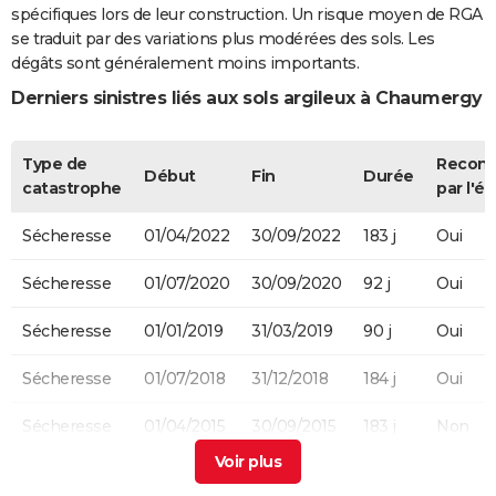
spécifiques lors de leur construction. Un risque moyen de RGA
se traduit par des variations plus modérées des sols. Les
dégâts sont généralement moins importants.
Derniers sinistres liés aux sols argileux à Chaumergy
Type de
Recon
Début
Fin
Durée
catastrophe
par l'ét
Sécheresse
01/04/2022
30/09/2022
183 j
Oui
Sécheresse
01/07/2020
30/09/2020
92 j
Oui
Sécheresse
01/01/2019
31/03/2019
90 j
Oui
Sécheresse
01/07/2018
31/12/2018
184 j
Oui
Sécheresse
01/04/2015
30/09/2015
183 j
Non
Sécheresse
01/07/2003
30/09/2003
92 j
Oui