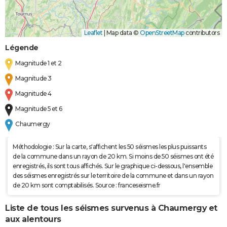
Leaflet
|
Map data ©
OpenStreetMap
contributors
Légende
Magnitude 1 et 2
Magnitude 3
Magnitude 4
Magnitude 5 et 6
Chaumergy
Méthodologie : Sur la carte, s'affichent les 50 séismes les plus puissants
de la commune dans un rayon de 20 km. Si moins de 50 séismes ont été
enregistrés, ils sont tous affichés. Sur le graphique ci-dessous, l'ensemble
des séismes enregistrés sur le territoire de la commune et dans un rayon
de 20 km sont comptabilisés. Source : franceseisme.fr
Liste de tous les séismes survenus à Chaumergy et
aux alentours