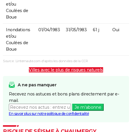
et/ou
Coulées de
Boue
Inondations
01/04/1983
31/05/1983
61 j
Oui
et/ou
Coulées de
Boue
Source : Linternaute.com d'après les données de la CCR
Villes avec le plus de risques naturels
A ne pas manquer
Recevez nos astuces et bons plans directement par e-
mail.
Je m'abonne
En savoir plus sur notre politique de confidentialité
RISQUE DE SÉISME À CHAUMERGY