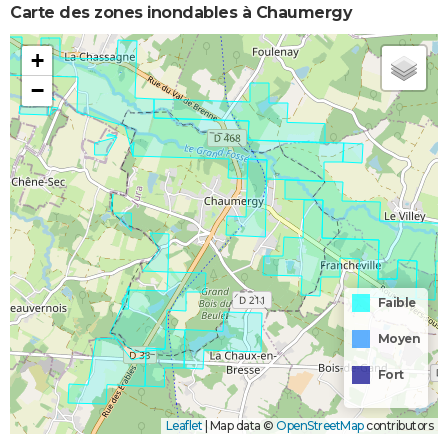
Carte des zones inondables à Chaumergy
+
−
Faible
Moyen
Fort
Leaflet
|
Map data ©
OpenStreetMap
contributors