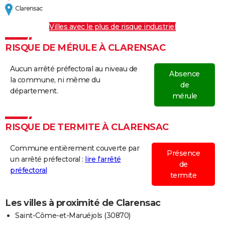
Clarensac
23/08/1978
50 000
0
0
Villes avec le plus de risque industriel
19/08/1978
2 000
0
0
RISQUE DE MÉRULE À CLARENSAC
12/08/1978
20 000
0
0
Aucun arrêté préfectoral au niveau de
Absence
05/08/1976
1 500 000
0
0
la commune, ni même du
de
département.
mérule
03/08/1976
40 000
0
0
RISQUE DE TERMITE À CLARENSAC
Commune entièrement couverte par
Présence
un arrêté préfectoral :
lire l'arrêté
de
préfectoral
termite
Les villes à proximité de Clarensac
Saint-Côme-et-Maruéjols (30870)