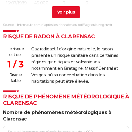
15/07/1989
45 000
0
0
21/06/1987
5 000
0
0
Source : Linternaute.com d'après les données du bdiff.agriculture.gouv.fr
25/06/1984
1 000
0
0
RISQUE DE RADON À CLARENSAC
08/05/1984
20 000
0
0
Le risque
Gaz radioactif d'origine naturelle, le radon
02/08/1983
1 000
0
0
est de :
présente un risque sanitaire dans certaines
1 / 3
régions granitiques et volcaniques,
02/08/1983
10 000
0
0
notamment en Bretagne, Massif Central et
Risque
Vosges, où sa concentration dans les
02/08/1983
7 000
0
0
faible
habitations peut être élevée.
29/07/1983
1 000
0
0
RISQUE DE PHÉNOMÈNE MÉTÉOROLOGIQUE À
CLARENSAC
26/07/1983
16 000
0
0
Nombre de phénomènes météorologiques à
24/07/1982
20 000
0
0
Clarensac
07/07/1982
500 000
0
0
Source : Linternaute.com d'après les données de la CCR