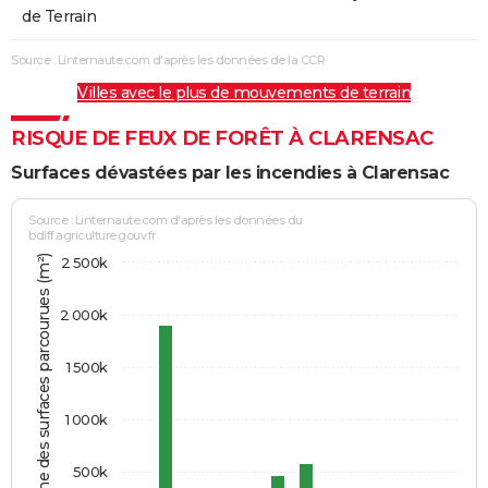
de Terrain
Source : Linternaute.com d'après les données de la CCR
Villes avec le plus de mouvements de terrain
RISQUE DE FEUX DE FORÊT À CLARENSAC
Surfaces dévastées par les incendies à Clarensac
Source : Linternaute.com d'après les données du
bdiff.agriculture.gouv.fr
Somme des surfaces parcourues (m²)
2 500k
2 000k
1 500k
1 000k
500k