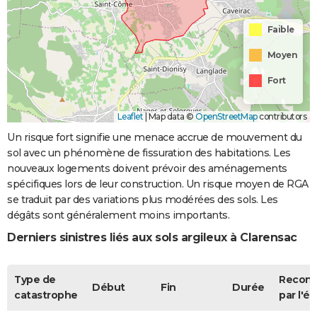
Faible
Moyen
Fort
Leaflet
|
Map data ©
OpenStreetMap
contributors
Un risque fort signifie une menace accrue de mouvement du
sol avec un phénomène de fissuration des habitations. Les
nouveaux logements doivent prévoir des aménagements
spécifiques lors de leur construction. Un risque moyen de RGA
se traduit par des variations plus modérées des sols. Les
dégâts sont généralement moins importants.
Derniers sinistres liés aux sols argileux à Clarensac
Type de
Recon
Début
Fin
Durée
catastrophe
par l'ét