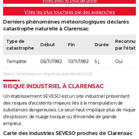
Villes avec le plus de grêle
21/08/1981
1 000
0
0
Villes les plus touchées par des avalanches
21/08/1981
1 000
0
0
Derniers phénomènes météorologiques déclarés
catastrophe naturelle à Clarensac
20/08/1981
60 000
0
0
Type de
Reconnue
Début
Fin
Durée
19/08/1981
1 000
0
0
catastrophe
par l'état
19/08/1981
3 000
0
0
Tempête
06/11/1982
10/11/1982
5 j
Oui
19/08/1981
1 000
0
0
Source : Linternaute.com d'après les données de la CCR
17/08/1981
26 000
0
0
RISQUE INDUSTRIEL À CLARENSAC
Un établissement SEVESO est un site industriel présentant
17/08/1981
3 000
0
0
des risques d'accidents majeurs liés à la manipulation de
substances dangereuses. Le seuil haut implique plus de risque
11/08/1981
300 000
0
0
d'explosion, de nuage toxique ou d'incendie de grande
ampleur.
10/08/1981
2 000
0
0
Carte des industries SEVESO proches de Clarensac
26/07/1981
1 000
0
0