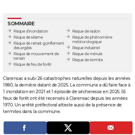
City break
Voyage de noces
Climat
Destinations
Voyage nature
Forum
+
PHOTO
GUIDES D'ACHAT
SOMMAIRE
Risque d’inondation
Risque de radon
BONS PLANS
Risque de séisme
Risque de phénomène
météorologique
Risque de retrait-gonflement
CARTE DE VOEUX
des argiles
Risque industriel
Risque de mouvement de
Risque de mérule
Carte Bonne année
Carte Pâques
Carte de Noël
Carte Saint-Valentin
Carte d'anniversaire
DICTIONNAIRE
terrain
Risque de termite
Risque de feu de forêt
Biographies
Expressions
Dictionnaire
Citations
Proverbes
PROGRAMME TV
Clarensac a subi 26 catastrophes naturelles depuis les années
COPAINS D'AVANT
1980, la dernière datant de 2025. La commune a dû faire face à
1 inondation en 2021 et 1 épisode de sécheresse en 2025. 55
Se connecter
Collèges
Universités
Service militaire
S'inscrire
Lycées
Primaires
Entreprises
Avis de recherche
AVIS DE DÉCÈS
feux de forêt ont été recensés à Clarensac depuis les années
1970. Un arrêté préfectoral atteste aussi de la présence de
FORUM
termites dans la commune.
Lifestyle
Sport
Television
Cinema
Bricolage
Culture
Auto
Voyage