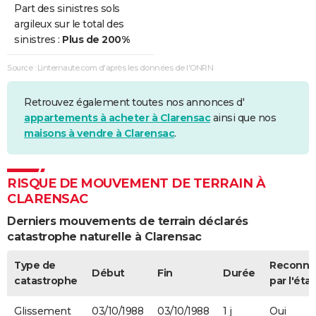
Part des sinistres sols
argileux sur le total des
Sécheresse
01/07/2005
30/09/2005
92 j
Non
sinistres :
Plus de 200%
Sécheresse
01/07/2003
30/09/2003
92 j
Non
Source : Linternaute.com d'après les données de l'ONRN
Sécheresse
01/09/1993
31/12/1996
1218 j
Oui
Retrouvez également toutes nos annonces d'
Sécheresse
01/01/1991
31/08/1993
974 j
Oui
appartements à acheter à Clarensac
ainsi que nos
maisons à vendre à Clarensac
.
Sécheresse
01/05/1989
31/12/1990
610 j
Oui
RISQUE DE MOUVEMENT DE TERRAIN À
CLARENSAC
Derniers mouvements de terrain déclarés
catastrophe naturelle à Clarensac
Type de
Reconnu
Début
Fin
Durée
catastrophe
par l'état
Glissement
03/10/1988
03/10/1988
1 j
Oui