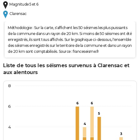
Magnitude 5 et 6
Clarensac
Méthodologie : Sur la carte, s'affichent les 50 séismes les plus puissants
de la commune dans un rayon de 20 km. Si moins de 50 séismes ont été
enregistrés, ils sont tous affichés. Sur le graphique ci-dessous, l'ensemble
des séismes enregistrés sur le territoire de la commune et dans un rayon
de 20 km sont comptabilisés. Source : franceseisme.fr
Liste de tous les séismes survenus à Clarensac et
aux alentours
8
6
6
6
5
4
4
3