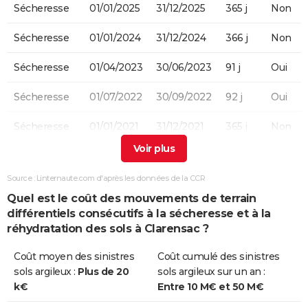
Sécheresse
01/01/2025
31/12/2025
365 j
Non
Sécheresse
01/01/2024
31/12/2024
366 j
Non
Sécheresse
01/04/2023
30/06/2023
91 j
Oui
Sécheresse
01/07/2022
30/09/2022
92 j
Oui
Sécheresse
01/01/2021
31/12/2021
365 j
Non
Sécheresse
01/04/2019
31/12/2019
275 j
Oui
Source : Linternaute.com d'après les données de la CCR
Sécheresse
01/01/2018
31/03/2018
90 j
Oui
Quel est le coût des mouvements de terrain
différentiels consécutifs à la sécheresse et à la
Sécheresse
01/07/2017
30/09/2017
92 j
Oui
réhydratation des sols à Clarensac ?
Sécheresse
01/01/2016
31/12/2016
366 j
Oui
Coût moyen des sinistres
Coût cumulé des sinistres
sols argileux :
Plus de 20
sols argileux sur un an :
Sécheresse
01/01/2012
30/09/2012
274 j
Oui
k€
Entre 10 M€ et 50 M€
Sécheresse
01/01/2011
31/12/2011
365 j
Non