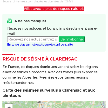
Source : Linternaute.com d'après les données de l'ONRN
Boue
Villes avec le plus de risques naturels
Inondations
08/09/2002
10/09/2002
3 j
Oui
et/ou
A ne pas manquer
Coulées de
Recevez nos astuces et bons plans directement par e-
Boue
mail.
Je m'abonne
Inondations
03/10/1988
03/10/1988
1 j
Oui
En savoir plus sur notre politique de confidentialité
et/ou
Coulées de
Boue
RISQUE DE SÉISME À CLARENSAC
En France, les
risques sismiques
varient selon les régions,
Inondations
06/11/1982
10/11/1982
5 j
Oui
allant de faibles à modérés, avec des zones plus exposées
et/ou
comme les Alpes, les Pyrénées et certaines régions
Coulées de
méditerranéennes.
Boue
Carte des séismes survenus à Clarensac et aux
alentours
+