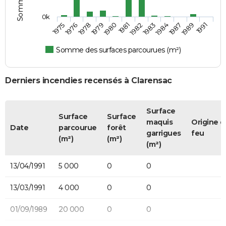
0k
1976
1980
1983
1989
1975
1979
1982
1987
1978
1981
1984
1991
Somme des surfaces parcourues (m²)
Derniers incendies recensés à Clarensac
Surface
Surface
Surface
maquis
Origine d
Date
parcourue
forêt
garrigues
feu
(m²)
(m²)
(m²)
13/04/1991
5 000
0
0
13/03/1991
4 000
0
0
01/09/1989
20 000
0
0