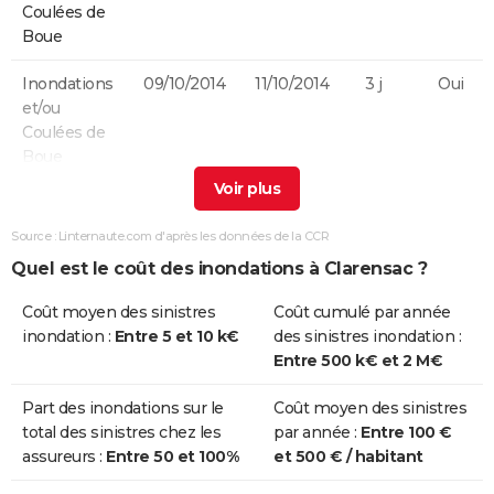
Coulées de
Boue
Inondations
09/10/2014
11/10/2014
3 j
Oui
et/ou
Coulées de
Boue
Inondations
20/10/2008
20/10/2008
1 j
Non
et/ou
Source : Linternaute.com d'après les données de la CCR
Coulées de
Quel est le coût des inondations à Clarensac ?
Boue
Coût moyen des sinistres
Coût cumulé par année
Inondations
06/09/2005
09/09/2005
4 j
Oui
inondation :
Entre 5 et 10 k€
des sinistres inondation :
et/ou
Entre 500 k€ et 2 M€
Coulées de
Boue
Part des inondations sur le
Coût moyen des sinistres
total des sinistres chez les
par année :
Entre 100 €
Inondations
04/11/2004
04/11/2004
1 j
Oui
assureurs :
Entre 50 et 100%
et 500 € / habitant
et/ou
Coulées de