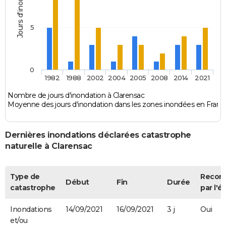
Jours d'inondation
5
0
1982
1988
2002
2004
2005
2008
2014
2021
Nombre de jours d'inondation à Clarensac
Moyenne des jours d'inondation dans les zones inondées en Franc
Dernières inondations déclarées catastrophe
naturelle à Clarensac
Type de
Recon
Début
Fin
Durée
catastrophe
par l'é
Inondations
14/09/2021
16/09/2021
3 j
Oui
et/ou