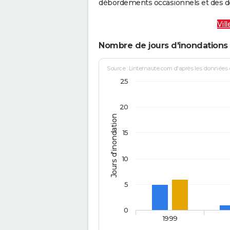
débordements occasionnels et des d
Vil
Nombre de jours d'inondations 
Source : Linternaute.com d'après les données
25
20
Jours d'inondation
15
10
5
0
1999