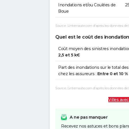
Inondations et/ou Coulées de
25
Boue
Source : Linternaute.com d'après les données de 
Quel est le coût des inondation
Coût moyen des sinistres inondatio
2,5 et 5 k€
Part des inondations sur le total des
chez les assureurs :
Entre 0 et 10 %
Source : Linternaute.com d'après les données de
Villes avec
A ne pas manquer
Recevez nos astuces et bons plans