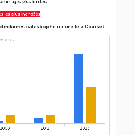
ommages plus limités.
les les plus inondées
déclarées catastrophe naturelle à Courset
 de la CCR
2000
2012
2023