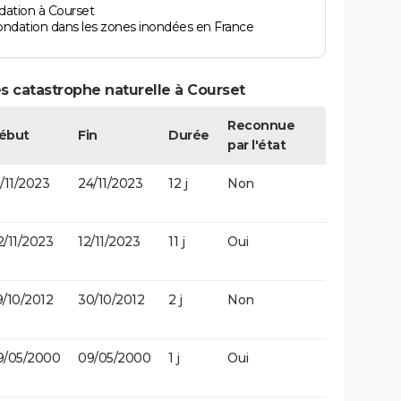
dation à Courset
ondation dans les zones inondées en France
s catastrophe naturelle à Courset
Reconnue
ébut
Fin
Durée
par l'état
/11/2023
24/11/2023
12 j
Non
2/11/2023
12/11/2023
11 j
Oui
9/10/2012
30/10/2012
2 j
Non
9/05/2000
09/05/2000
1 j
Oui