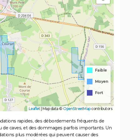
Faible
Moyen
Fort
Leaflet
|
Map data ©
OpenStreetMap
contributors
ondations rapides, des débordements fréquents de
ou de caves, et des dommages parfois importants. Un
ations plus modérées qui peuvent causer des