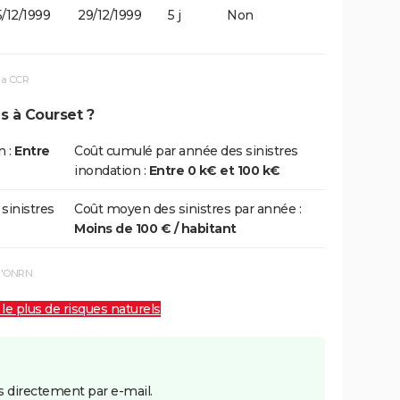
/12/1999
29/12/1999
5 j
Non
la CCR
s à Courset ?
n :
Entre
Coût cumulé par année des sinistres
inondation :
Entre 0 k€ et 100 k€
 sinistres
Coût moyen des sinistres par année :
Moins de 100 € / habitant
 l'ONRN
 le plus de risques naturels
 directement par e-mail.