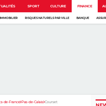
TUALITÉS
SPORT
CULTURE
FINANCE
A
IMMOBILIER
RISQUES NATURELS PAR VILLE
BANQUE
ASSU
ts-de-France
Pas-de-Calais
Courset
NEW