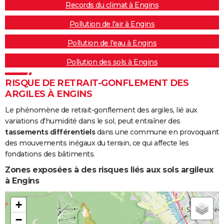
Records du climat à Engins
Pollution de l'air à Engins
Pollution de l'eau à Engins
Pollution des sols à Engins
RISQUE DE RETRAIT-GONFLEMENT DES
ARGILES À ENGINS
Le phénomène de retrait-gonflement des argiles, lié aux
variations d'humidité dans le sol, peut entraîner des
tassements différentiels
dans une commune en provoquant
des mouvements inégaux du terrain, ce qui affecte les
fondations des bâtiments.
Zones exposées à des risques liés aux sols argileux
à Engins
+
−