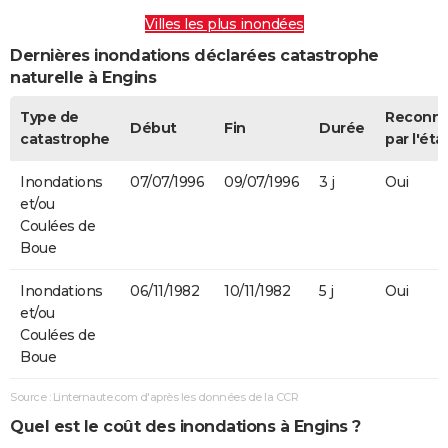
Villes les plus inondées
Dernières inondations déclarées catastrophe
naturelle à Engins
Type de
Reconn
Début
Fin
Durée
catastrophe
par l'éta
Inondations
07/07/1996
09/07/1996
3 j
Oui
et/ou
Coulées de
Boue
Inondations
06/11/1982
10/11/1982
5 j
Oui
et/ou
Coulées de
Boue
Source : Linternaute.com d'après les données de la CCR
Quel est le coût des inondations à Engins ?