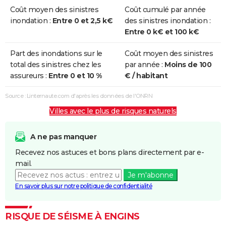
Coût moyen des sinistres
Coût cumulé par année
inondation :
Entre 0 et 2,5 k€
des sinistres inondation :
Entre 0 k€ et 100 k€
Part des inondations sur le
Coût moyen des sinistres
total des sinistres chez les
par année :
Moins de 100
assureurs :
Entre 0 et 10 %
€ / habitant
Source : Linternaute.com d'après les données de l'ONRN
Villes avec le plus de risques naturels
A ne pas manquer
Recevez nos astuces et bons plans directement par e-
mail.
Je m'abonne
En savoir plus sur notre politique de confidentialité
RISQUE DE SÉISME À ENGINS