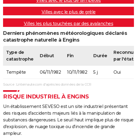
Villes avec le plus de tempêtes
Villes avec le plus de grêle
Villes les plus touchées par des avalanches
Derniers phénomènes météorologiques déclarés
catastrophe naturelle à Engins
Type de
Reconnue
Début
Fin
Durée
catastrophe
par l'état
Tempête
06/11/1982
10/11/1982
5 j
Oui
Source : Linternaute.com d'après les données de la CCR
RISQUE INDUSTRIEL À ENGINS
Un établissement SEVESO est un site industriel présentant
des risques d'accidents majeurs liés à la manipulation de
substances dangereuses. Le seuil haut implique plus de risque
d'explosion, de nuage toxique ou d'incendie de grande
ampleur.