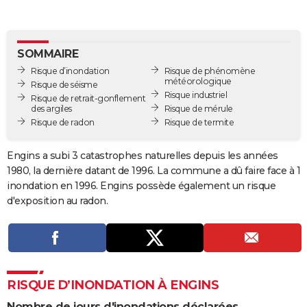
City break
Voyage de noces
Climat
Destinations
Voyage nature
Forum
+
PHOTO
GUIDES D'ACHAT
SOMMAIRE
Risque d’inondation
Risque de phénomène
BONS PLANS
météorologique
Risque de séisme
Risque industriel
Risque de retrait-gonflement
CARTE DE VOEUX
des argiles
Risque de mérule
Risque de radon
Risque de termite
Carte Bonne année
Carte Pâques
Carte de Noël
Carte Saint-Valentin
Carte d'anniversaire
DICTIONNAIRE
Biographies
Expressions
Dictionnaire
Citations
Proverbes
Engins a subi 3 catastrophes naturelles depuis les années
PROGRAMME TV
1980, la dernière datant de 1996. La commune a dû faire face à 1
COPAINS D'AVANT
inondation en 1996. Engins possède également un risque
d'exposition au radon.
Se connecter
Collèges
Universités
Service militaire
S'inscrire
Lycées
Primaires
Entreprises
Avis de recherche
AVIS DE DÉCÈS
FORUM
Lifestyle
Sport
Television
Cinema
Bricolage
Culture
Auto
Voyage
RISQUE D’INONDATION À ENGINS
Nombre de jours d'inondations déclarées