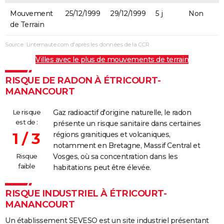
Mouvement
25/12/1999
29/12/1999
5 j
Non
de Terrain
Source : Linternaute.com d'après les données de la CCR
Villes avec le plus de mouvements de terrain
RISQUE DE RADON À ÉTRICOURT-
MANANCOURT
Le risque
Gaz radioactif d'origine naturelle, le radon
est de :
présente un risque sanitaire dans certaines
1 / 3
régions granitiques et volcaniques,
notamment en Bretagne, Massif Central et
Risque
Vosges, où sa concentration dans les
faible
habitations peut être élevée.
RISQUE INDUSTRIEL À ÉTRICOURT-
MANANCOURT
Un établissement SEVESO est un site industriel présentant