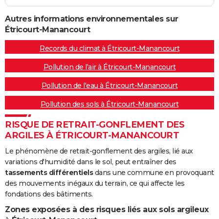
Autres informations environnementales sur
Étricourt-Manancourt
Records du climat à Étricourt-Manancourt
Pollution de l'air à Étricourt-Manancourt
Pollution de l'eau à Étricourt-Manancourt
Pollution des sols à Étricourt-Manancourt
RISQUE DE RETRAIT-GONFLEMENT DES
ARGILES À ÉTRICOURT-MANANCOURT
Le phénomène de retrait-gonflement des argiles, lié aux
variations d'humidité dans le sol, peut entraîner des
tassements différentiels
dans une commune en provoquant
des mouvements inégaux du terrain, ce qui affecte les
fondations des bâtiments.
Zones exposées à des risques liés aux sols argileux