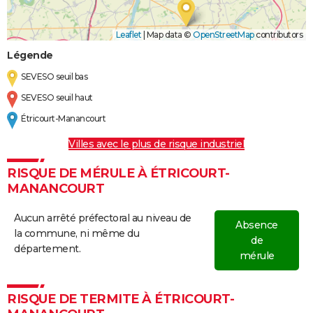
Leaflet
|
Map data ©
OpenStreetMap
contributors
Légende
SEVESO seuil bas
SEVESO seuil haut
Étricourt-Manancourt
Villes avec le plus de risque industriel
RISQUE DE MÉRULE À ÉTRICOURT-
MANANCOURT
Aucun arrêté préfectoral au niveau de
Absence
la commune, ni même du
de
département.
mérule
RISQUE DE TERMITE À ÉTRICOURT-