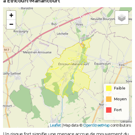
à Étricourt-Manancourt
+
−
Faible
Moyen
Fort
Leaflet
|
Map data ©
OpenStreetMap
contributors
Un risque fort signifie une menace accrue de mouvement du