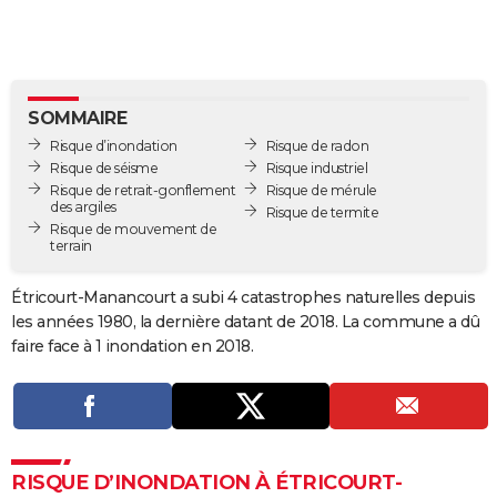
City break
Voyage de noces
Climat
Destinations
Voyage nature
Forum
+
PHOTO
GUIDES D'ACHAT
BONS PLANS
SOMMAIRE
Risque d’inondation
Risque de radon
CARTE DE VOEUX
Risque de séisme
Risque industriel
Risque de retrait-gonflement
Risque de mérule
Carte Bonne année
Carte Pâques
Carte de Noël
Carte Saint-Valentin
Carte d'anniversaire
DICTIONNAIRE
des argiles
Risque de termite
Risque de mouvement de
terrain
Biographies
Expressions
Dictionnaire
Citations
Proverbes
PROGRAMME TV
Étricourt-Manancourt a subi 4 catastrophes naturelles depuis
COPAINS D'AVANT
les années 1980, la dernière datant de 2018. La commune a dû
Se connecter
Collèges
Universités
Service militaire
S'inscrire
Lycées
Primaires
Entreprises
Avis de recherche
AVIS DE DÉCÈS
faire face à 1 inondation en 2018.
FORUM
Lifestyle
Sport
Television
Cinema
Bricolage
Culture
Auto
Voyage
RISQUE D’INONDATION À ÉTRICOURT-