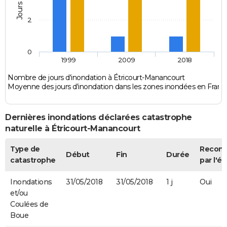
2
0
1999
2009
2018
Nombre de jours d'inondation à Étricourt-Manancourt
Moyenne des jours d'inondation dans les zones inondées en Franc
Dernières inondations déclarées catastrophe
naturelle à Étricourt-Manancourt
Type de
Recon
Début
Fin
Durée
catastrophe
par l'ét
Inondations
31/05/2018
31/05/2018
1 j
Oui
et/ou
Coulées de
Boue