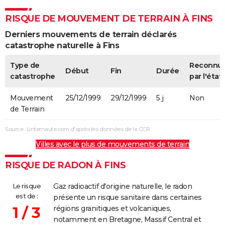
RISQUE DE MOUVEMENT DE TERRAIN À FINS
Derniers mouvements de terrain déclarés
catastrophe naturelle à Fins
Type de
Reconnu
Début
Fin
Durée
catastrophe
par l'état
Mouvement
25/12/1999
29/12/1999
5 j
Non
de Terrain
Source : Linternaute.com d'après les données de la CCR
Villes avec le plus de mouvements de terrain
RISQUE DE RADON À FINS
Le risque
Gaz radioactif d'origine naturelle, le radon
est de :
présente un risque sanitaire dans certaines
1 / 3
régions granitiques et volcaniques,
notamment en Bretagne, Massif Central et