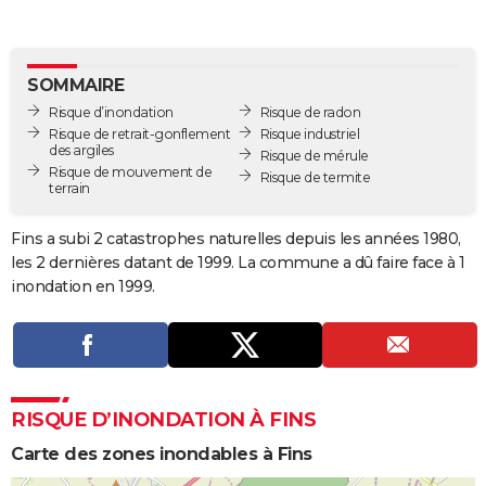
City break
Voyage de noces
Climat
Destinations
Voyage nature
Forum
+
PHOTO
GUIDES D'ACHAT
SOMMAIRE
Risque d’inondation
Risque de radon
BONS PLANS
Risque de retrait-gonflement
Risque industriel
des argiles
Risque de mérule
CARTE DE VOEUX
Risque de mouvement de
Risque de termite
terrain
Carte Bonne année
Carte Pâques
Carte de Noël
Carte Saint-Valentin
Carte d'anniversaire
DICTIONNAIRE
Fins a subi 2 catastrophes naturelles depuis les années 1980,
Biographies
Expressions
Dictionnaire
Citations
Proverbes
PROGRAMME TV
les 2 dernières datant de 1999. La commune a dû faire face à 1
inondation en 1999.
COPAINS D'AVANT
Se connecter
Collèges
Universités
Service militaire
S'inscrire
Lycées
Primaires
Entreprises
Avis de recherche
AVIS DE DÉCÈS
FORUM
RISQUE D’INONDATION À FINS
Lifestyle
Sport
Television
Cinema
Bricolage
Culture
Auto
Voyage
Carte des zones inondables à Fins