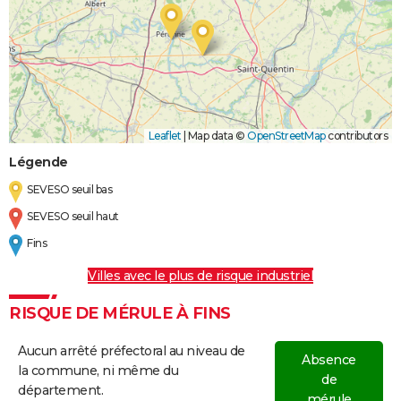
Leaflet
|
Map data ©
OpenStreetMap
contributors
Légende
SEVESO seuil bas
SEVESO seuil haut
Fins
Villes avec le plus de risque industriel
RISQUE DE MÉRULE À FINS
Aucun arrêté préfectoral au niveau de
Absence
la commune, ni même du
de
département.
mérule