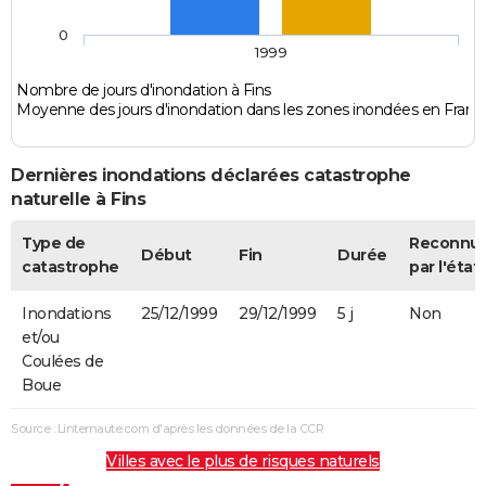
0
1999
Nombre de jours d'inondation à Fins
Moyenne des jours d'inondation dans les zones inondées en Franc
Dernières inondations déclarées catastrophe
naturelle à Fins
Type de
Reconnu
Début
Fin
Durée
catastrophe
par l'état
Inondations
25/12/1999
29/12/1999
5 j
Non
et/ou
Coulées de
Boue
Source : Linternaute.com d'après les données de la CCR
Villes avec le plus de risques naturels