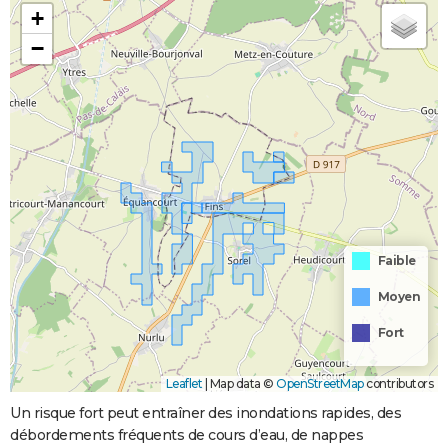
+
−
Faible
Moyen
Fort
Leaflet
|
Map data ©
OpenStreetMap
contributors
Un risque fort peut entraîner des inondations rapides, des
débordements fréquents de cours d’eau, de nappes