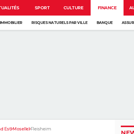
TUALITÉS
SPORT
CULTURE
FINANCE
A
IMMOBILIER
RISQUES NATURELS PAR VILLE
BANQUE
ASSU
d Est
Moselle
Fleisheim
NEW