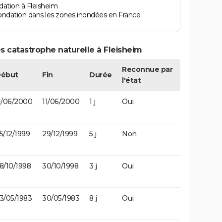
dation à Fleisheim
ondation dans les zones inondées en France
s catastrophe naturelle à Fleisheim
Reconnue par
ébut
Fin
Durée
l'état
1/06/2000
11/06/2000
1 j
Oui
5/12/1999
29/12/1999
5 j
Non
8/10/1998
30/10/1998
3 j
Oui
3/05/1983
30/05/1983
8 j
Oui