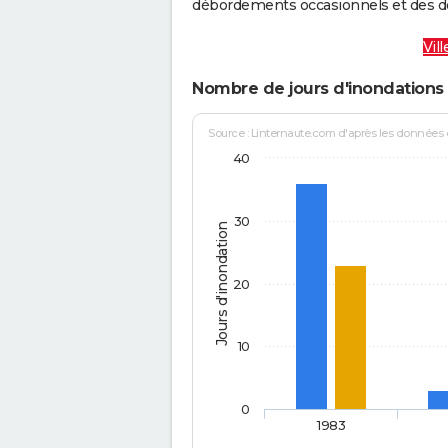
débordements occasionnels et des d
Vil
Nombre de jours d'inondations 
Source : Linternaute.com d'après les données
40
30
Jours d'inondation
20
10
0
1983