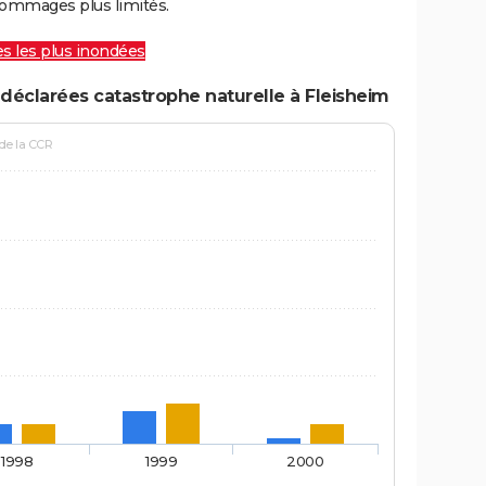
ommages plus limités.
les les plus inondées
déclarées catastrophe naturelle à Fleisheim
 de la CCR
1998
1999
2000