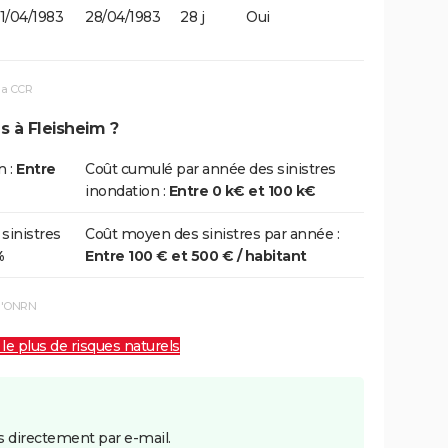
1/04/1983
28/04/1983
28 j
Oui
la CCR
s à Fleisheim ?
n :
Entre
Coût cumulé par année des sinistres
inondation :
Entre 0 k€ et 100 k€
 sinistres
Coût moyen des sinistres par année :
%
Entre 100 € et 500 € / habitant
 l'ONRN
 le plus de risques naturels
 directement par e-mail.