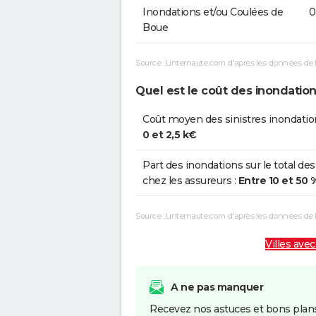
Inondations et/ou Coulées de
0
Boue
Source : Linternaute.com d'après les données de 
Quel est le coût des inondation
Coût moyen des sinistres inondatio
0 et 2,5 k€
Part des inondations sur le total des
chez les assureurs :
Entre 10 et 50 
Source : Linternaute.com d'après les données de
Villes avec
A ne pas manquer
Recevez nos astuces et bons plans