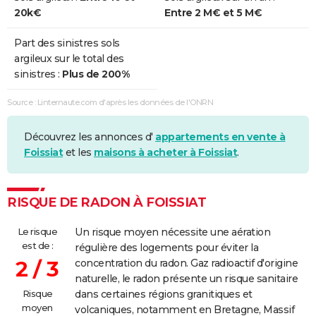
20k€
Entre 2 M€ et 5 M€
Part des sinistres sols
argileux sur le total des
sinistres :
Plus de 200%
Source : Linternaute.com d'après les données de l'ONRN
Découvrez les annonces d'
appartements en vente à
Foissiat
et les
maisons à acheter à Foissiat
.
RISQUE DE RADON À FOISSIAT
Le risque
Un risque moyen nécessite une aération
est de :
régulière des logements pour éviter la
2 / 3
concentration du radon. Gaz radioactif d'origine
naturelle, le radon présente un risque sanitaire
Risque
dans certaines régions granitiques et
moyen
volcaniques, notamment en Bretagne, Massif