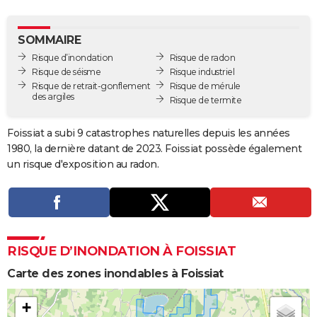
City break
Voyage de noces
Climat
Destinations
Voyage nature
Forum
+
PHOTO
SOMMAIRE
GUIDES D'ACHAT
Risque d’inondation
Risque de radon
Risque de séisme
Risque industriel
BONS PLANS
Risque de retrait-gonflement
Risque de mérule
des argiles
Risque de termite
CARTE DE VOEUX
Carte Bonne année
Carte Pâques
Carte de Noël
Carte Saint-Valentin
Carte d'anniversaire
DICTIONNAIRE
Foissiat a subi 9 catastrophes naturelles depuis les années
1980, la dernière datant de 2023. Foissiat possède également
Biographies
Expressions
Dictionnaire
Citations
Proverbes
PROGRAMME TV
un risque d'exposition au radon.
COPAINS D'AVANT
Se connecter
Collèges
Universités
Service militaire
S'inscrire
Lycées
Primaires
Entreprises
Avis de recherche
AVIS DE DÉCÈS
FORUM
RISQUE D’INONDATION À FOISSIAT
Lifestyle
Sport
Television
Cinema
Bricolage
Culture
Auto
Voyage
Carte des zones inondables à Foissiat
+