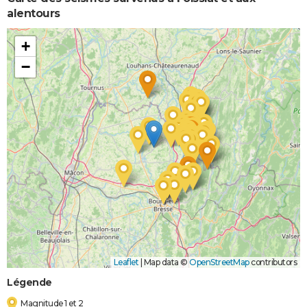
alentours
+
−
Leaflet
|
Map data ©
OpenStreetMap
contributors
Légende
Magnitude 1 et 2