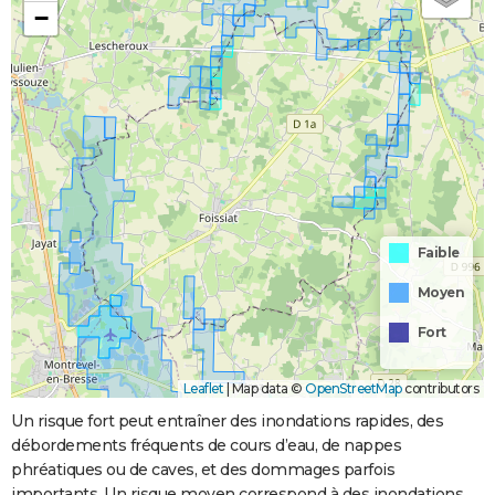
−
Faible
Moyen
Fort
Leaflet
|
Map data ©
OpenStreetMap
contributors
Un risque fort peut entraîner des inondations rapides, des
débordements fréquents de cours d’eau, de nappes
phréatiques ou de caves, et des dommages parfois
importants. Un risque moyen correspond à des inondations