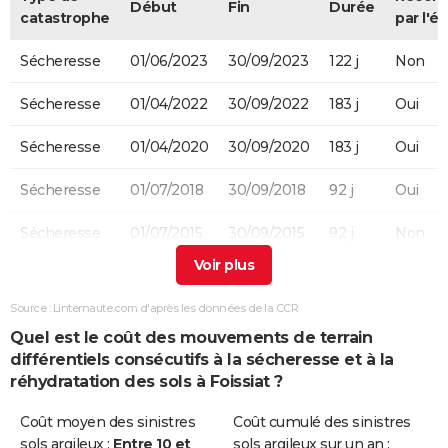
Début
Fin
Durée
catastrophe
par l'ét
Sécheresse
01/06/2023
30/09/2023
122 j
Non
Sécheresse
01/04/2022
30/09/2022
183 j
Oui
Sécheresse
01/04/2020
30/09/2020
183 j
Oui
Sécheresse
01/07/2018
30/09/2018
92 j
Oui
Sécheresse
01/07/2015
30/09/2015
92 j
Non
Sécheresse
01/07/2009
30/09/2009
92 j
Oui
Source : Linternaute.com d'après les données de la CCR
Sécheresse
01/01/2009
30/06/2009
181 j
Non
Quel est le coût des mouvements de terrain
différentiels consécutifs à la sécheresse et à la
Sécheresse
01/04/2008
31/12/2008
275 j
Non
réhydratation des sols à Foissiat ?
Sécheresse
01/07/2003
30/09/2003
92 j
Oui
Coût moyen des sinistres
Coût cumulé des sinistres
sols argileux :
Entre 10 et
sols argileux sur un an :