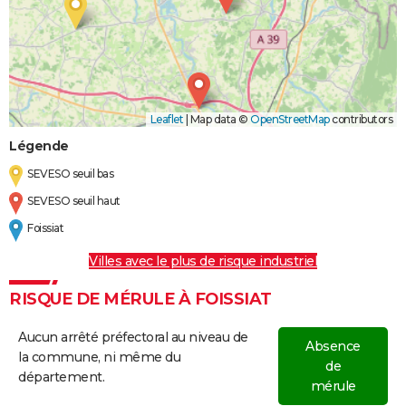
Leaflet
|
Map data ©
OpenStreetMap
contributors
Légende
SEVESO seuil bas
SEVESO seuil haut
Foissiat
Villes avec le plus de risque industriel
RISQUE DE MÉRULE À FOISSIAT
Aucun arrêté préfectoral au niveau de
Absence
la commune, ni même du
de
département.
mérule