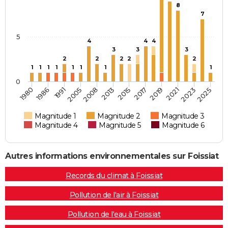
8
7
5
4
4
4
3
3
3
2
2
2
2
2
1
1
1
1
1
1
1
1
0
2005
2023
1986
2019
2015
2008
2025
1991
2021
1980
2017
2013
Magnitude 1
Magnitude 2
Magnitude 3
Magnitude 4
Magnitude 5
Magnitude 6
Autres informations environnementales sur Foissiat
Records du climat à Foissiat
Pollution de l'air à Foissiat
Pollution de l'eau à Foissiat