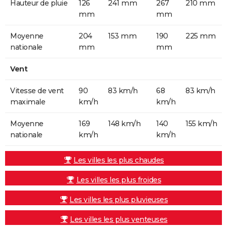
Hauteur de pluie
126
241 mm
267
210 mm
mm
mm
Moyenne
204
153 mm
190
225 mm
nationale
mm
mm
Vent
Vitesse de vent
90
83 km/h
68
83 km/h
maximale
km/h
km/h
Moyenne
169
148 km/h
140
155 km/h
nationale
km/h
km/h
Les villes les plus chaudes
Les villes les plus froides
Les villes les plus pluvieuses
Les villes les plus venteuses