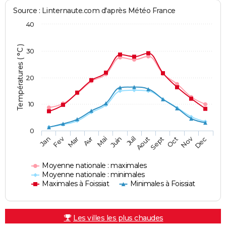
Source : Linternaute.com d'après Météo France
40
Températures ( °C )
30
20
10
0
Fev
Nov
Jan
Mar
Avr
Mai
Juin
Juil
Aout
Sept
Oct
Dec
Moyenne nationale : maximales
Moyenne nationale : minimales
Maximales à Foissiat
Minimales à Foissiat
Les villes les plus chaudes