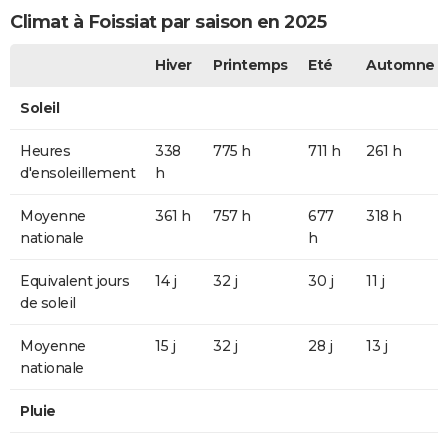
Climat à Foissiat par saison en 2025
Hiver
Printemps
Eté
Automne
Soleil
Heures
338
775 h
711 h
261 h
d'ensoleillement
h
Moyenne
361 h
757 h
677
318 h
nationale
h
Equivalent jours
14 j
32 j
30 j
11 j
de soleil
Moyenne
15 j
32 j
28 j
13 j
nationale
Pluie