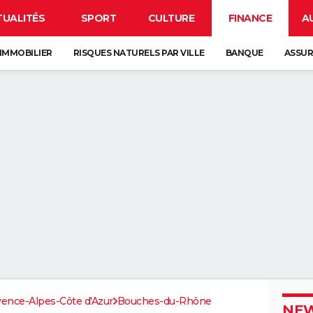
TUALITÉS
SPORT
CULTURE
FINANCE
A
IMMOBILIER
RISQUES NATURELS PAR VILLE
BANQUE
ASSU
ence-Alpes-Côte d'Azur
Bouches-du-Rhône
NEW