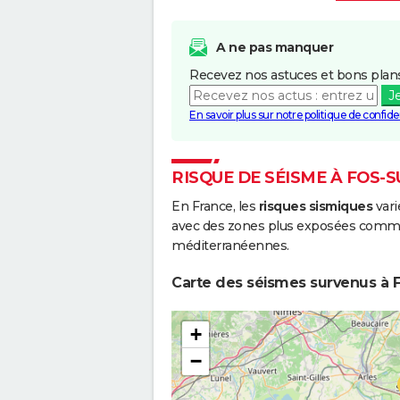
Boue
A ne pas manquer
Recevez nos astuces et bons plans
J
En savoir plus sur notre politique de confiden
RISQUE DE SÉISME À FOS-
En France, les
risques sismiques
vari
avec des zones plus exposées comme 
méditerranéennes.
Carte des séismes survenus à F
+
−