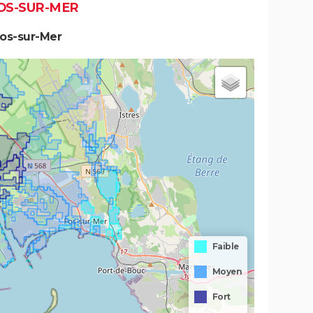
FOS-SUR-MER
Fos-sur-Mer
Faible
Moyen
Fort