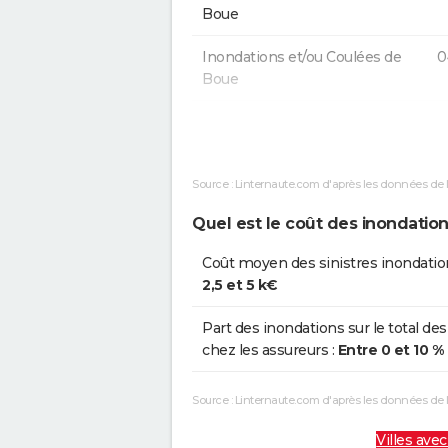
Boue
Inondations et/ou Coulées de
0
Boue
Inondations et/ou Coulées de
1
Boue
Source : Linternaute.com d'après les données de 
Inondations et/ou Coulées de
2
Boue
Quel est le coût des inondation
Inondations et/ou Coulées de
0
Coût moyen des sinistres inondatio
Boue
2,5 et 5 k€
Inondations et/ou Coulées de
0
Part des inondations sur le total des
Boue
chez les assureurs :
Entre 0 et 10 %
Inondations et/ou Coulées de
2
Source : Linternaute.com d'après les données de
Boue
Villes avec
Inondations et/ou Coulées de
0