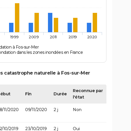
1999
2009
2011
2019
2020
dation à Fos-sur-Mer
ondation dans les zones inondées en France
s catastrophe naturelle à Fos-sur-Mer
Reconnue par
ébut
Fin
Durée
l'état
8/11/2020
09/11/2020
2 j
Non
2/10/2019
23/10/2019
2 j
Oui