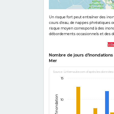
Un risque fort peut entraîner des in
cours d’eau, de nappes phréatiques 
risque moyen correspond à des inond
débordements occasionnels et des d
Vil
Nombre de jours d'inondations 
Mer
Source : Linternaute.com d'après les données
15
Jours d'inondation
10