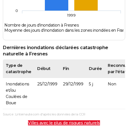
0
1999
Nombre de jours d'inondation à Fresnes
Moyenne des jours d'inondation dans les zones inondées en Franc
Dernières inondations déclarées catastrophe
naturelle à Fresnes
Type de
Reconnu
Début
Fin
Durée
catastrophe
par l'état
Inondations
25/12/1999
29/12/1999
5 j
Non
et/ou
Coulées de
Boue
Source : Linternaute.com d'après les données de la CCR
Villes avec le plus de risques naturels