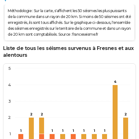
Méthodologie : Sur la carte, s'affichent les 50 séismes les plus puissants
de la commune dans un rayon de 20 km. Si moins de 50 séismes ont été
enregistrés, ils sont tous affichés. Sur le graphique ci-dessous, l'ensemble
des séismes enregistrés sur le territoire de la commune et dans un rayon
de 20 km sont comptabilisés. Source : franceseisme.fr
Liste de tous les séismes survenus à Fresnes et aux
alentours
5
4
4
3
2
2
2
2
1
1
1
1
1
1
1
1