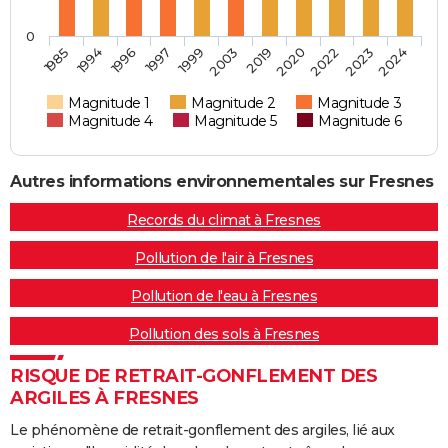
0
1996
2003
2022
1985
1997
2019
2023
1994
1999
2020
2024
Magnitude 1
Magnitude 2
Magnitude 3
Magnitude 4
Magnitude 5
Magnitude 6
Autres informations environnementales sur Fresnes
Records du climat à Fresnes
Pollution de l'air à Fresnes
Pollution de l'eau à Fresnes
Pollution des sols à Fresnes
RISQUE DE RETRAIT-GONFLEMENT DES
ARGILES À FRESNES
Le phénomène de retrait-gonflement des argiles, lié aux