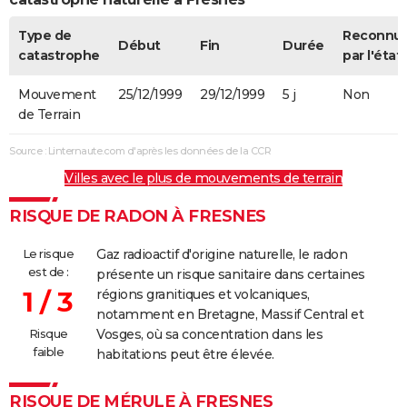
Type de
Reconnu
Début
Fin
Durée
catastrophe
par l'état
Mouvement
25/12/1999
29/12/1999
5 j
Non
de Terrain
Source : Linternaute.com d'après les données de la CCR
Villes avec le plus de mouvements de terrain
RISQUE DE RADON À FRESNES
Le risque
Gaz radioactif d'origine naturelle, le radon
est de :
présente un risque sanitaire dans certaines
1 / 3
régions granitiques et volcaniques,
notamment en Bretagne, Massif Central et
Risque
Vosges, où sa concentration dans les
faible
habitations peut être élevée.
RISQUE DE MÉRULE À FRESNES