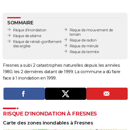
City break
Voyage de noces
Climat
Destinations
Voyage nature
Forum
+
PHOTO
GUIDES D'ACHAT
SOMMAIRE
Risque d’inondation
Risque de mouvement de
BONS PLANS
terrain
Risque de séisme
Risque de radon
Risque de retrait-gonflement
CARTE DE VOEUX
des argiles
Risque de mérule
Risque de termite
Carte Bonne année
Carte Pâques
Carte de Noël
Carte Saint-Valentin
Carte d'anniversaire
DICTIONNAIRE
Biographies
Expressions
Dictionnaire
Citations
Proverbes
Fresnes a subi 2 catastrophes naturelles depuis les années
PROGRAMME TV
1980, les 2 dernières datant de 1999. La commune a dû faire
COPAINS D'AVANT
face à 1 inondation en 1999.
Se connecter
Collèges
Universités
Service militaire
S'inscrire
Lycées
Primaires
Entreprises
Avis de recherche
AVIS DE DÉCÈS
FORUM
Lifestyle
Sport
Television
Cinema
Bricolage
Culture
Auto
Voyage
RISQUE D’INONDATION À FRESNES
Carte des zones inondables à Fresnes