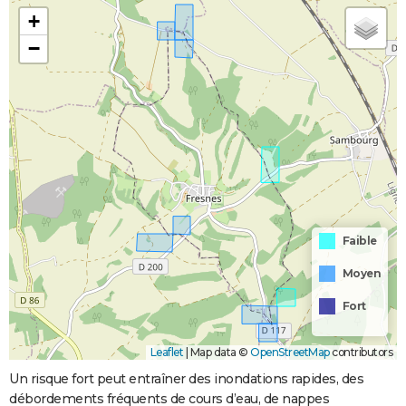
+
−
Faible
Moyen
Fort
Leaflet
|
Map data ©
OpenStreetMap
contributors
Un risque fort peut entraîner des inondations rapides, des
débordements fréquents de cours d’eau, de nappes