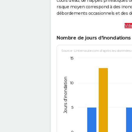
cours d’eau, de nappes phréatiques 
risque moyen correspond à des inond
débordements occasionnels et des d
Vil
Nombre de jours d'inondations
Source : Linternaute.com d'après les données
15
Jours d'inondation
10
5