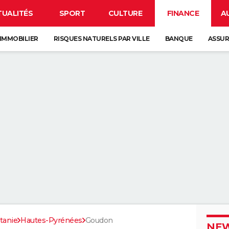
TUALITÉS
SPORT
CULTURE
FINANCE
A
IMMOBILIER
RISQUES NATURELS PAR VILLE
BANQUE
ASSU
tanie
Hautes-Pyrénées
Goudon
NEW