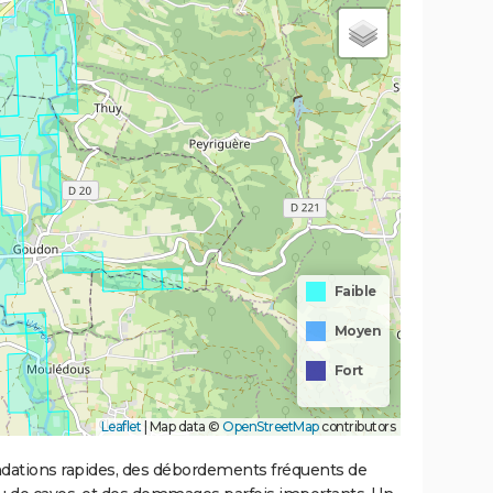
Faible
Moyen
Fort
Leaflet
|
Map data ©
OpenStreetMap
contributors
ondations rapides, des débordements fréquents de