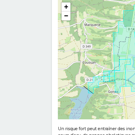
+
−
Un risque fort peut entraîner des in