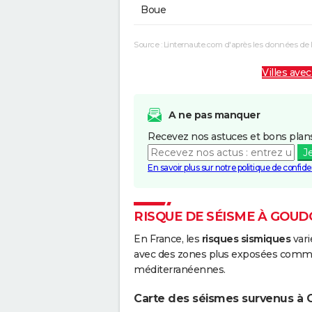
Boue
Source : Linternaute.com d'après les données de 
Villes avec
A ne pas manquer
Recevez nos astuces et bons plans
J
En savoir plus sur notre politique de confiden
RISQUE DE SÉISME À GOU
En France, les
risques sismiques
vari
avec des zones plus exposées comme 
méditerranéennes.
Carte des séismes survenus à 