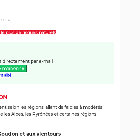
la CCR
 le plus de risques naturels
 directement par e-mail.
e m'abonne
tialité
DON
ent selon les régions, allant de faibles à modérés,
les Alpes, les Pyrénées et certaines régions
Goudon et aux alentours