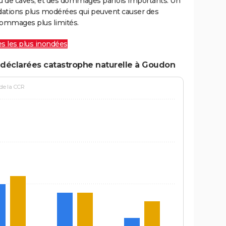
ou de caves, et des dommages parfois importants. Un
ations plus modérées qui peuvent causer des
ommages plus limités.
les les plus inondées
 déclarées catastrophe naturelle à Goudon
 de la CCR