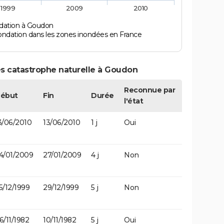
1999
2009
2010
ndation à Goudon
ondation dans les zones inondées en France
es catastrophe naturelle à Goudon
Reconnue par
ébut
Fin
Durée
l'état
3/06/2010
13/06/2010
1 j
Oui
4/01/2009
27/01/2009
4 j
Non
5/12/1999
29/12/1999
5 j
Non
6/11/1982
10/11/1982
5 j
Oui