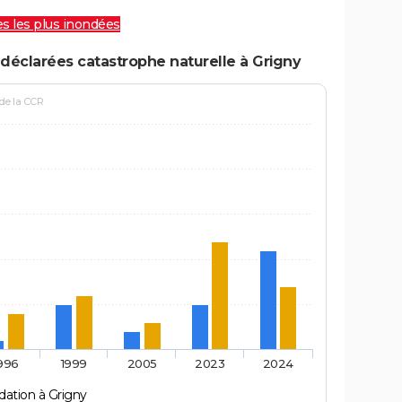
les les plus inondées
déclarées catastrophe naturelle à Grigny
 de la CCR
996
1999
2005
2023
2024
dation à Grigny