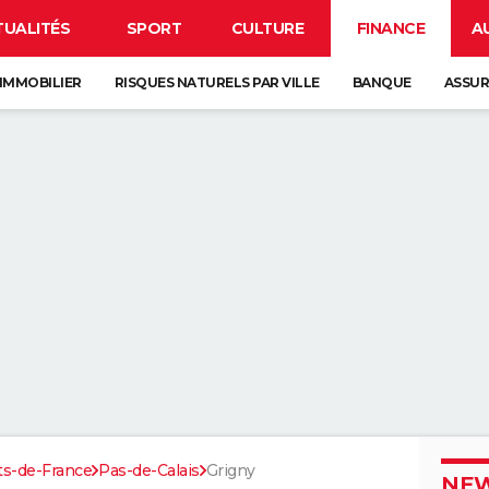
TUALITÉS
SPORT
CULTURE
FINANCE
A
IMMOBILIER
RISQUES NATURELS PAR VILLE
BANQUE
ASSU
ts-de-France
Pas-de-Calais
Grigny
NEW