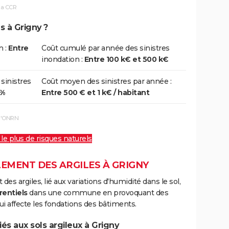
la CCR
7/01/1995
05/02/1995
20 j
Oui
s à Grigny ?
5/12/1994
31/12/1994
7 j
Oui
n :
Entre
Coût cumulé par année des sinistres
inondation :
Entre 100 k€ et 500 k€
 sinistres
Coût moyen des sinistres par année :
0%
Entre 500 € et 1 k€ / habitant
 l'ONRN
 le plus de risques naturels
LEMENT DES ARGILES À GRIGNY
s argiles, lié aux variations d'humidité dans le sol,
rentiels
dans une commune en provoquant des
i affecte les fondations des bâtiments.
és aux sols argileux à Grigny