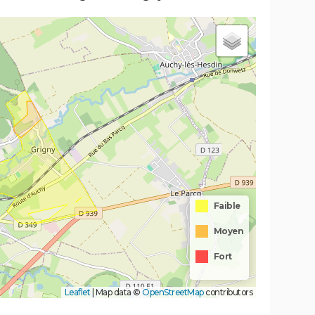
Faible
Moyen
Fort
Leaflet
|
Map data ©
OpenStreetMap
contributors