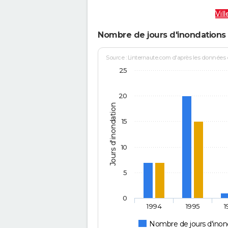
Vil
Nombre de jours d'inondations 
Source : Linternaute.com d'après les données
25
20
Jours d'inondation
15
10
5
0
1994
1995
1
Nombre de jours d'inon