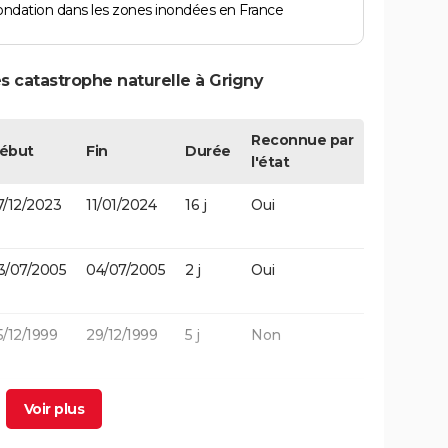
ondation dans les zones inondées en France
s catastrophe naturelle à Grigny
Reconnue par
ébut
Fin
Durée
l'état
7/12/2023
11/01/2024
16 j
Oui
3/07/2005
04/07/2005
2 j
Oui
5/12/1999
29/12/1999
5 j
Non
8/05/1996
18/05/1996
1 j
Oui