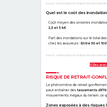
Source : Linternaute.com d'après les données de 
Inondations et/ou Coulées de
1
Boue
Quel est le coût des inondation
Inondations et/ou Coulées de
2
Coût moyen des sinistres inondatio
Boue
2,5 et 5 k€
Part des inondations sur le total des
chez les assureurs :
Entre 50 et 10
Source : Linternaute.com d'après les données de
Villes avec
RISQUE DE RETRAIT-GONF
Le phénomène de retrait-gonflement de
peut entraîner des
tassements diffé
mouvements inégaux du terrain, ce qu
Zones exposées à des risques li