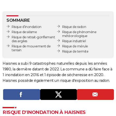
City break
Voyage de noces
Climat
Destinations
Voyage nature
Forum
+
PHOTO
GUIDES D'ACHAT
SOMMAIRE
Risque d’inondation
Risque de radon
BONS PLANS
Risque de séisme
Risque de phénomène
météorologique
Risque de retrait-gonflement
CARTE DE VOEUX
des argiles
Risque industriel
Risque de mouvement de
Risque de mérule
Carte Bonne année
Carte Pâques
Carte de Noël
Carte Saint-Valentin
Carte d'anniversaire
DICTIONNAIRE
terrain
Risque de termite
Biographies
Expressions
Dictionnaire
Citations
Proverbes
PROGRAMME TV
Haisnes a subi 9 catastrophes naturelles depuis les années
1980, la dernière datant de 2022. La commune a dû faire face à
COPAINS D'AVANT
1 inondation en 2016 et 1 épisode de sécheresse en 2020.
Se connecter
Collèges
Universités
Service militaire
S'inscrire
Lycées
Primaires
Entreprises
Avis de recherche
AVIS DE DÉCÈS
Haisnes possède également un risque d'exposition au radon.
FORUM
Lifestyle
Sport
Television
Cinema
Bricolage
Culture
Auto
Voyage
RISQUE D’INONDATION À HAISNES