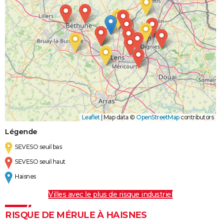
Leaflet
|
Map data ©
OpenStreetMap
contributors
Légende
SEVESO seuil bas
SEVESO seuil haut
Haisnes
Villes avec le plus de risque industriel
RISQUE DE MÉRULE À HAISNES