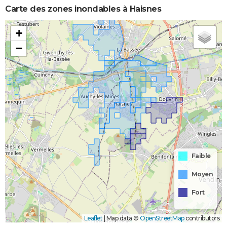
Carte des zones inondables à Haisnes
+
−
Faible
Moyen
Fort
Leaflet
|
Map data ©
OpenStreetMap
contributors