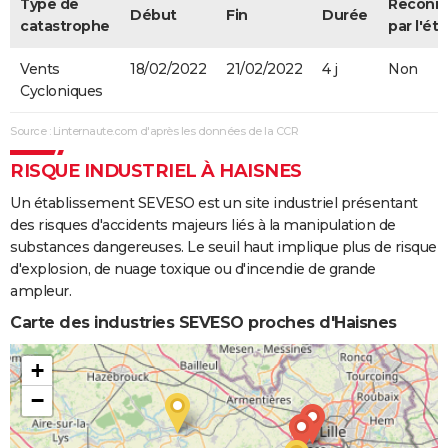
Type de
Reconn
Début
Fin
Durée
catastrophe
par l'éta
Vents
18/02/2022
21/02/2022
4 j
Non
Cycloniques
Source : Linternaute.com d'après les données de la CCR
RISQUE INDUSTRIEL À HAISNES
Un établissement SEVESO est un site industriel présentant
des risques d'accidents majeurs liés à la manipulation de
substances dangereuses. Le seuil haut implique plus de risque
d'explosion, de nuage toxique ou d'incendie de grande
ampleur.
Carte des industries SEVESO proches d'Haisnes
+
−