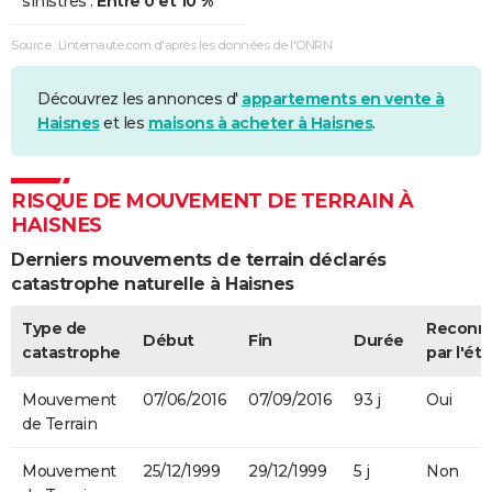
sinistres :
Entre 0 et 10 %
Source : Linternaute.com d'après les données de l'ONRN
Découvrez les annonces d'
appartements en vente à
Haisnes
et les
maisons à acheter à Haisnes
.
RISQUE DE MOUVEMENT DE TERRAIN À
HAISNES
Derniers mouvements de terrain déclarés
catastrophe naturelle à Haisnes
Type de
Reconn
Début
Fin
Durée
catastrophe
par l'éta
Mouvement
07/06/2016
07/09/2016
93 j
Oui
de Terrain
Mouvement
25/12/1999
29/12/1999
5 j
Non