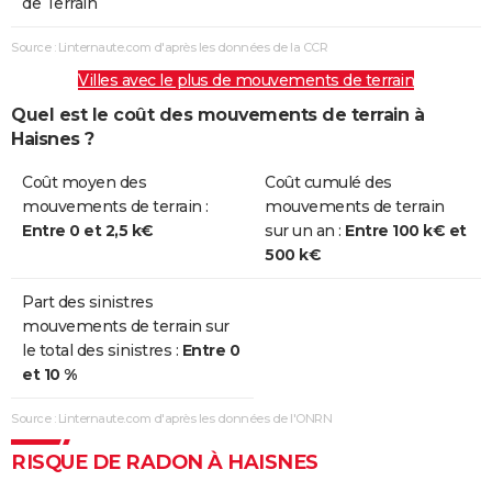
de Terrain
Source : Linternaute.com d'après les données de la CCR
Villes avec le plus de mouvements de terrain
Quel est le coût des mouvements de terrain à
Haisnes ?
Coût moyen des
Coût cumulé des
mouvements de terrain :
mouvements de terrain
Entre 0 et 2,5 k€
sur un an :
Entre 100 k€ et
500 k€
Part des sinistres
mouvements de terrain sur
le total des sinistres :
Entre 0
et 10 %
Source : Linternaute.com d'après les données de l'ONRN
RISQUE DE RADON À HAISNES