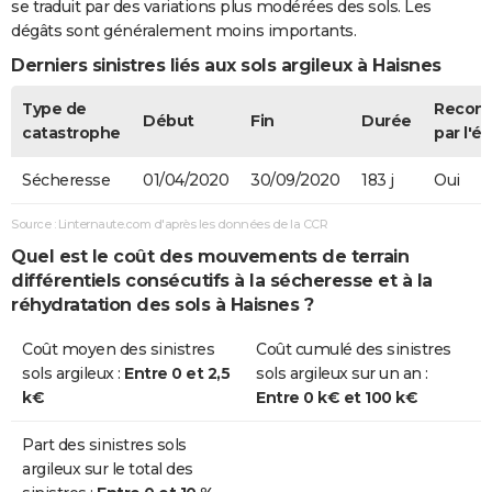
se traduit par des variations plus modérées des sols. Les
dégâts sont généralement moins importants.
Derniers sinistres liés aux sols argileux à Haisnes
Type de
Recon
Début
Fin
Durée
catastrophe
par l'ét
Sécheresse
01/04/2020
30/09/2020
183 j
Oui
Source : Linternaute.com d'après les données de la CCR
Quel est le coût des mouvements de terrain
différentiels consécutifs à la sécheresse et à la
réhydratation des sols à Haisnes ?
Coût moyen des sinistres
Coût cumulé des sinistres
sols argileux :
Entre 0 et 2,5
sols argileux sur un an :
k€
Entre 0 k€ et 100 k€
Part des sinistres sols
argileux sur le total des