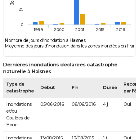
25
0
1999
2000
2001
2015
2016
Nombre de jours d'inondation à Haisnes
Moyenne des jours d'inondation dans les zones inondées en Franc
Dernières inondations déclarées catastrophe
naturelle à Haisnes
Type de
Recon
Début
Fin
Durée
catastrophe
par l'é
Inondations
05/06/2016
08/06/2016
4 j
Oui
et/ou
Coulées de
Boue
Inondations
13/08/2015
13/08/2015
1 j
Oui