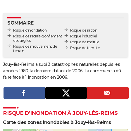
City break
Voyage de noces
Climat
Destinations
Voyage nature
Forum
+
PHOTO
GUIDES D'ACHAT
SOMMAIRE
Risque d’inondation
Risque de radon
BONS PLANS
Risque de retrait-gonflement
Risque industriel
des argiles
Risque de mérule
CARTE DE VOEUX
Risque de mouvement de
Risque de termite
terrain
Carte Bonne année
Carte Pâques
Carte de Noël
Carte Saint-Valentin
Carte d'anniversaire
DICTIONNAIRE
Jouy-lès-Reims a subi 3 catastrophes naturelles depuis les
Biographies
Expressions
Dictionnaire
Citations
Proverbes
PROGRAMME TV
années 1980, la dernière datant de 2006. La commune a dû
faire face à 1 inondation en 2006.
COPAINS D'AVANT
Se connecter
Collèges
Universités
Service militaire
S'inscrire
Lycées
Primaires
Entreprises
Avis de recherche
AVIS DE DÉCÈS
FORUM
RISQUE D’INONDATION À JOUY-LÈS-REIMS
Lifestyle
Sport
Television
Cinema
Bricolage
Culture
Auto
Voyage
Carte des zones inondables à Jouy-lès-Reims