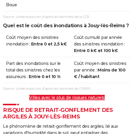
Boue
Source : Linternaute.com d'après les données de la CCR
Quel est le coût des inondations à Jouy-lès-Reims ?
Coût moyen des sinistres
Coût cumulé par année
inondation :
Entre 0 et 2,5 k€
des sinistres inondation :
Entre 0 k€ et 100 k€
Part des inondations sur le
Coût moyen des sinistres
total des sinistres chez les
par année :
Moins de 100
assureurs :
Entre 0 et 10 %
€ / habitant
Source : Linternaute.com d'après les données de l'ONRN
Villes avec le plus de risques naturels
RISQUE DE RETRAIT-GONFLEMENT DES
ARGILES À JOUY-LÈS-REIMS
Le phénomène de retrait-gonflement des argiles, lié aux
variations d'humidité dans le sol, peut entraîner des