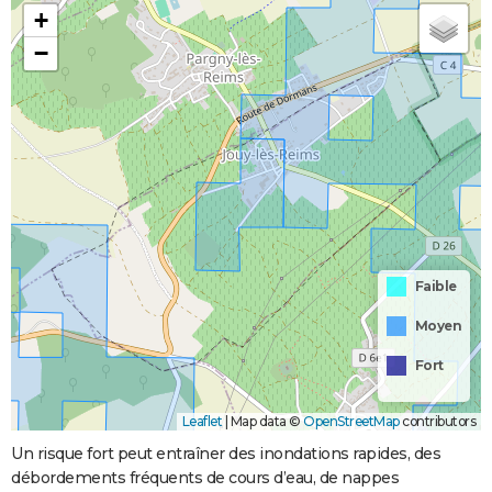
+
−
Faible
Moyen
Fort
Leaflet
|
Map data ©
OpenStreetMap
contributors
Un risque fort peut entraîner des inondations rapides, des
débordements fréquents de cours d’eau, de nappes