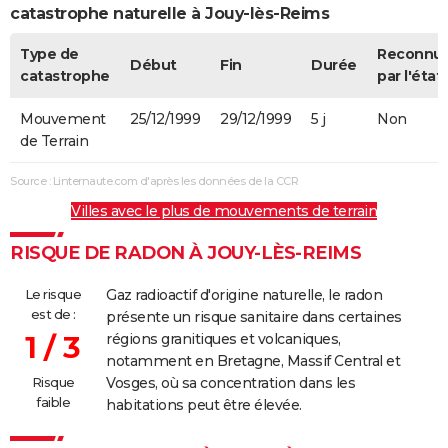
catastrophe naturelle à Jouy-lès-Reims
Type de
Reconnu
Début
Fin
Durée
catastrophe
par l'état
Mouvement
25/12/1999
29/12/1999
5 j
Non
de Terrain
Source : Linternaute.com d'après les données de la CCR
Villes avec le plus de mouvements de terrain
RISQUE DE RADON À JOUY-LÈS-REIMS
Le risque
Gaz radioactif d'origine naturelle, le radon
est de :
présente un risque sanitaire dans certaines
1 / 3
régions granitiques et volcaniques,
notamment en Bretagne, Massif Central et
Risque
Vosges, où sa concentration dans les
faible
habitations peut être élevée.