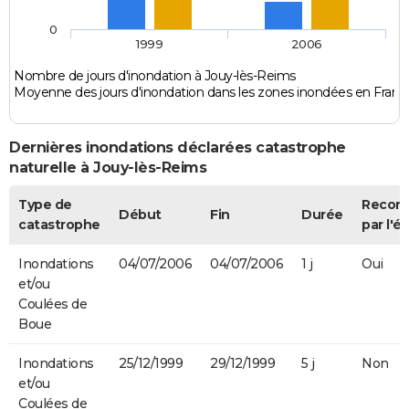
0
1999
2006
Nombre de jours d'inondation à Jouy-lès-Reims
Moyenne des jours d'inondation dans les zones inondées en Franc
Dernières inondations déclarées catastrophe
naturelle à Jouy-lès-Reims
Type de
Recon
Début
Fin
Durée
catastrophe
par l'ét
Inondations
04/07/2006
04/07/2006
1 j
Oui
et/ou
Coulées de
Boue
Inondations
25/12/1999
29/12/1999
5 j
Non
et/ou
Coulées de