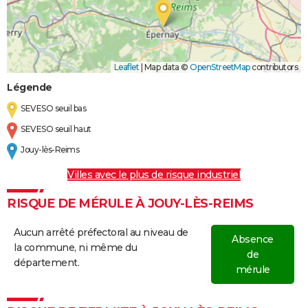
Leaflet
|
Map data ©
OpenStreetMap
contributors
Légende
SEVESO seuil bas
SEVESO seuil haut
Jouy-lès-Reims
Villes avec le plus de risque industriel
RISQUE DE MÉRULE À JOUY-LÈS-REIMS
Aucun arrêté préfectoral au niveau de
Absence
la commune, ni même du
de
département.
mérule