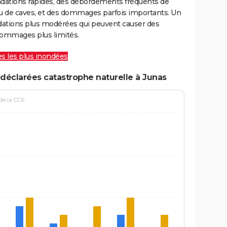
ondations rapides, des débordements fréquents de
ou de caves, et des dommages parfois importants. Un
ations plus modérées qui peuvent causer des
ommages plus limités.
les les plus inondées
déclarées catastrophe naturelle à Junas
 de la CCR