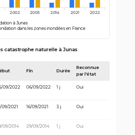
2002
2005
2014
2021
2022
dation à Junas
ondation dans les zones inondées en France
s catastrophe naturelle à Junas
Reconnue
ébut
Fin
Durée
par l'état
6/09/2022
06/09/2022
1 j
Oui
4/09/2021
16/09/2021
3 j
Oui
9/09/2014
29/09/2014
1 j
Oui