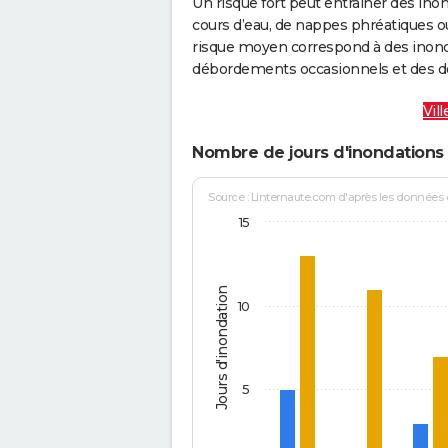
Un risque fort peut entraîner des in
cours d’eau, de nappes phréatiques 
risque moyen correspond à des inond
débordements occasionnels et des d
Vil
Nombre de jours d'inondations 
Source : Linternaute.com d'après les données
15
Jours d'inondation
10
5