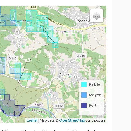
Faible
Moyen
Fort
Leaflet
|
Map data ©
OpenStreetMap
contributors