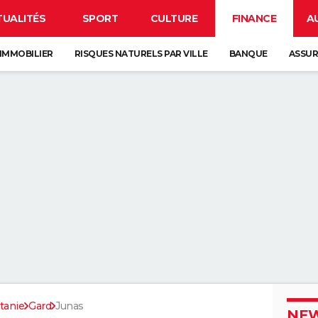
TUALITÉS
SPORT
CULTURE
FINANCE
A
IMMOBILIER
RISQUES NATURELS PAR VILLE
BANQUE
ASSU
tanie
Gard
Junas
NEW