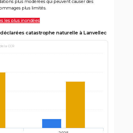
ations plus modérées qui peuvent causer des
ommages plus limités.
les les plus inondées
déclarées catastrophe naturelle à Lanvellec
 de la CCR
2025