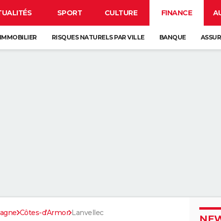
TUALITÉS
SPORT
CULTURE
FINANCE
A
IMMOBILIER
RISQUES NATURELS PAR VILLE
BANQUE
ASSU
tagne
Côtes-d'Armor
Lanvellec
NEW