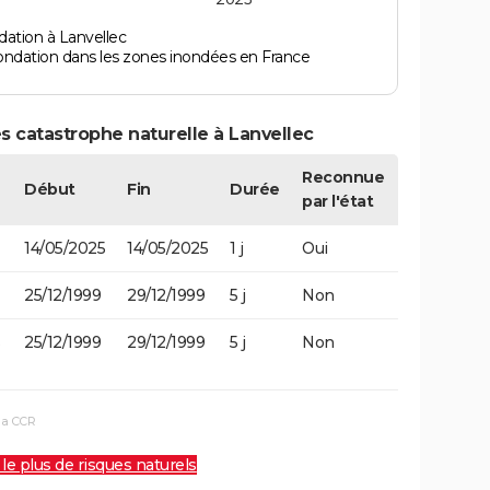
dation à Lanvellec
ondation dans les zones inondées en France
s catastrophe naturelle à Lanvellec
Reconnue
Début
Fin
Durée
par l'état
14/05/2025
14/05/2025
1 j
Oui
25/12/1999
29/12/1999
5 j
Non
25/12/1999
29/12/1999
5 j
Non
la CCR
 le plus de risques naturels