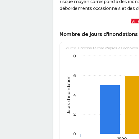
risque moyen correspond à des inond
débordements occasionnels et des d
Vil
Nombre de jours d'inondations 
Source : Linternaute.com d'après les données
8
6
Jours d'inondation
4
2
0
1999