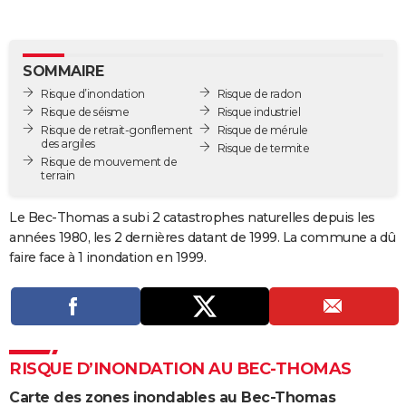
City break
Voyage de noces
Climat
Destinations
Voyage nature
Forum
+
PHOTO
GUIDES D'ACHAT
SOMMAIRE
Risque d’inondation
Risque de radon
BONS PLANS
Risque de séisme
Risque industriel
Risque de retrait-gonflement
Risque de mérule
CARTE DE VOEUX
des argiles
Risque de termite
Risque de mouvement de
Carte Bonne année
Carte Pâques
Carte de Noël
Carte Saint-Valentin
Carte d'anniversaire
DICTIONNAIRE
terrain
Biographies
Expressions
Dictionnaire
Citations
Proverbes
PROGRAMME TV
Le Bec-Thomas a subi 2 catastrophes naturelles depuis les
années 1980, les 2 dernières datant de 1999. La commune a dû
COPAINS D'AVANT
faire face à 1 inondation en 1999.
Se connecter
Collèges
Universités
Service militaire
S'inscrire
Lycées
Primaires
Entreprises
Avis de recherche
AVIS DE DÉCÈS
FORUM
Lifestyle
Sport
Television
Cinema
Bricolage
Culture
Auto
Voyage
RISQUE D’INONDATION AU BEC-THOMAS
Carte des zones inondables au Bec-Thomas