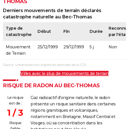
THOMAS
Derniers mouvements de terrain déclarés
catastrophe naturelle au Bec-Thomas
Type de
Reconnu
Début
Fin
Durée
catastrophe
par l'état
Mouvement
25/12/1999
29/12/1999
5 j
Non
de Terrain
Source : Linternaute.com d'après les données de la CCR
Villes avec le plus de mouvements de terrain
RISQUE DE RADON AU BEC-THOMAS
Le risque
Gaz radioactif d'origine naturelle, le radon
est de :
présente un risque sanitaire dans certaines
1 / 3
régions granitiques et volcaniques,
notamment en Bretagne, Massif Central et
Risque
Vosges, où sa concentration dans les
faible