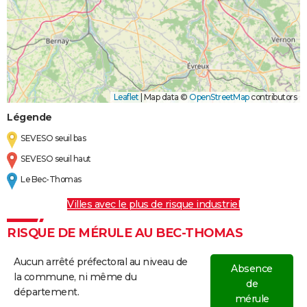
Leaflet
|
Map data ©
OpenStreetMap
contributors
Légende
SEVESO seuil bas
SEVESO seuil haut
Le Bec-Thomas
Villes avec le plus de risque industriel
RISQUE DE MÉRULE AU BEC-THOMAS
Aucun arrêté préfectoral au niveau de
Absence
la commune, ni même du
de
département.
mérule