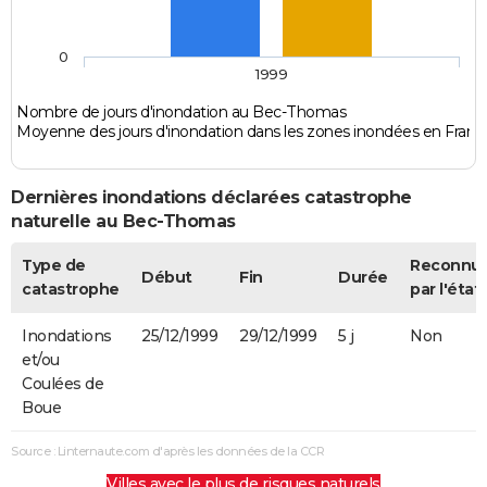
0
1999
Nombre de jours d'inondation au Bec-Thomas
Moyenne des jours d'inondation dans les zones inondées en Franc
Dernières inondations déclarées catastrophe
naturelle au Bec-Thomas
Type de
Reconnu
Début
Fin
Durée
catastrophe
par l'état
Inondations
25/12/1999
29/12/1999
5 j
Non
et/ou
Coulées de
Boue
Source : Linternaute.com d'après les données de la CCR
Villes avec le plus de risques naturels