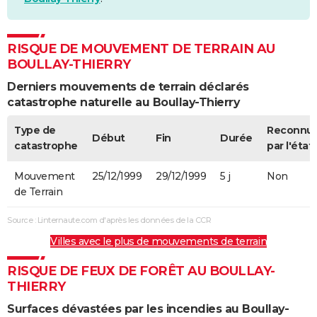
RISQUE DE MOUVEMENT DE TERRAIN AU
BOULLAY-THIERRY
Derniers mouvements de terrain déclarés
catastrophe naturelle au Boullay-Thierry
Type de
Reconnu
Début
Fin
Durée
catastrophe
par l'état
Mouvement
25/12/1999
29/12/1999
5 j
Non
de Terrain
Source : Linternaute.com d'après les données de la CCR
Villes avec le plus de mouvements de terrain
RISQUE DE FEUX DE FORÊT AU BOULLAY-
THIERRY
Surfaces dévastées par les incendies au Boullay-