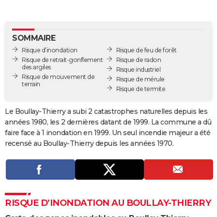
City break
Voyage de noces
Climat
Destinations
Voyage nature
Forum
+
PHOTO
GUIDES D'ACHAT
SOMMAIRE
Risque d’inondation
Risque de feu de forêt
BONS PLANS
Risque de retrait-gonflement
Risque de radon
des argiles
Risque industriel
CARTE DE VOEUX
Risque de mouvement de
Risque de mérule
terrain
Carte Bonne année
Carte Pâques
Carte de Noël
Carte Saint-Valentin
Carte d'anniversaire
Risque de termite
DICTIONNAIRE
Biographies
Expressions
Dictionnaire
Citations
Proverbes
PROGRAMME TV
Le Boullay-Thierry a subi 2 catastrophes naturelles depuis les
années 1980, les 2 dernières datant de 1999. La commune a dû
COPAINS D'AVANT
faire face à 1 inondation en 1999. Un seul incendie majeur a été
recensé au Boullay-Thierry depuis les années 1970.
Se connecter
Collèges
Universités
Service militaire
S'inscrire
Lycées
Primaires
Entreprises
Avis de recherche
AVIS DE DÉCÈS
FORUM
Lifestyle
Sport
Television
Cinema
Bricolage
Culture
Auto
Voyage
RISQUE D’INONDATION AU BOULLAY-THIERRY