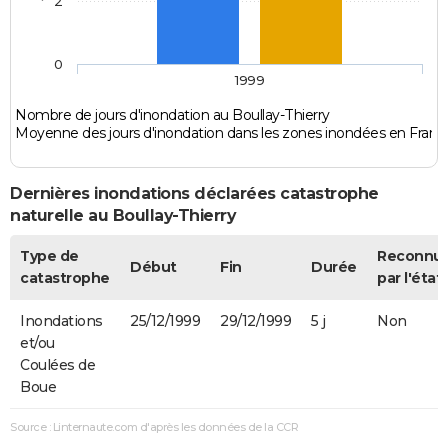
2
0
1999
Nombre de jours d'inondation au Boullay-Thierry
Moyenne des jours d'inondation dans les zones inondées en Franc
Dernières inondations déclarées catastrophe
naturelle au Boullay-Thierry
Type de
Reconnu
Début
Fin
Durée
catastrophe
par l'état
Inondations
25/12/1999
29/12/1999
5 j
Non
et/ou
Coulées de
Boue
Source : Linternaute.com d'après les données de la CCR