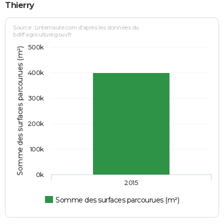
Thierry
Source : Linternaute.com d'après les données du
bdiff.agriculture.gouv.fr
500k
Somme des surfaces parcourues (m²)
400k
300k
200k
100k
0k
2015
Somme des surfaces parcourues (m²)