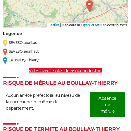
Leaflet
|
Map data ©
OpenStreetMap
contributors
Légende
SEVESO seuil bas
SEVESO seuil haut
Le Boullay-Thierry
Villes avec le plus de risque industriel
RISQUE DE MÉRULE AU BOULLAY-THIERRY
Aucun arrêté préfectoral au niveau de
Absence
la commune, ni même du
de
département.
mérule
RISQUE DE TERMITE AU BOULLAY-THIERRY