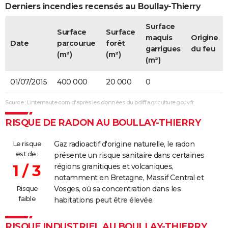
Derniers incendies recensés au Boullay-Thierry
Surface
Surface
Surface
maquis
Origine
Date
parcourue
forêt
garrigues
du feu
(m²)
(m²)
(m²)
01/07/2015
400 000
20 000
0
Source : Linternaute.com d'après les données du bdiff.agriculture.gouv.fr
RISQUE DE RADON AU BOULLAY-THIERRY
Le risque
Gaz radioactif d'origine naturelle, le radon
est de :
présente un risque sanitaire dans certaines
1 / 3
régions granitiques et volcaniques,
notamment en Bretagne, Massif Central et
Risque
Vosges, où sa concentration dans les
faible
habitations peut être élevée.
RISQUE INDUSTRIEL AU BOULLAY-THIERRY