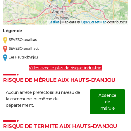
Leaflet
|
Map data ©
OpenStreetMap
contributors
Légende
SEVESO seuil bas
SEVESO seuil haut
Les Hauts-d'Anjou
Villes avec le plus de risque industriel
RISQUE DE MÉRULE AUX HAUTS-D'ANJOU
Aucun arrêté préfectoral au niveau de
Absence
la commune, ni même du
de
département.
mérule
RISQUE DE TERMITE AUX HAUTS-D'ANJOU