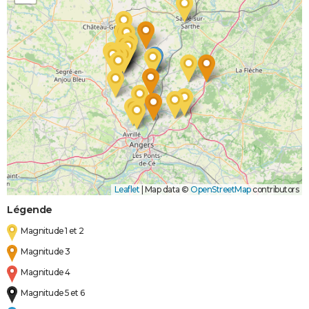
et/ou
Coulées de
Boue
Leaflet
|
Map data ©
OpenStreetMap
contributors
Légende
Magnitude 1 et 2
Magnitude 3
Magnitude 4
Magnitude 5 et 6