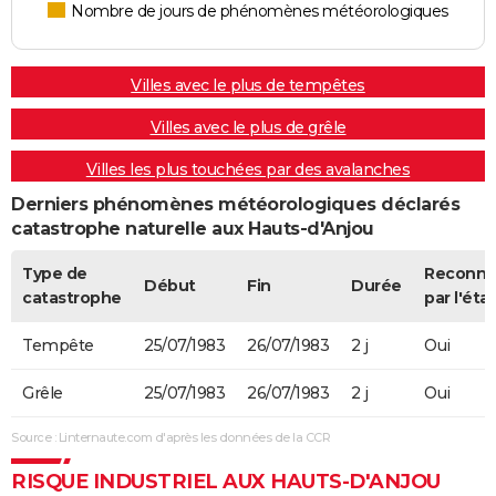
Nombre de jours de phénomènes météorologiques
Villes avec le plus de tempêtes
Villes avec le plus de grêle
Villes les plus touchées par des avalanches
Derniers phénomènes météorologiques déclarés
catastrophe naturelle aux Hauts-d'Anjou
Type de
Reconn
Début
Fin
Durée
catastrophe
par l'état
Tempête
25/07/1983
26/07/1983
2 j
Oui
Grêle
25/07/1983
26/07/1983
2 j
Oui
Source : Linternaute.com d'après les données de la CCR
RISQUE INDUSTRIEL AUX HAUTS-D'ANJOU