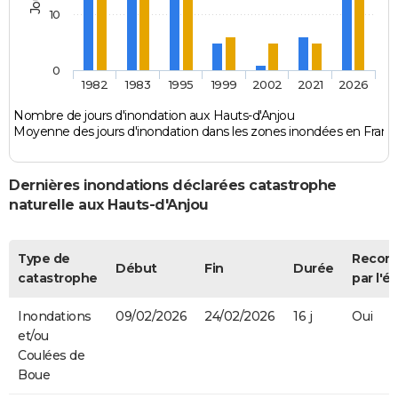
10
0
1982
1983
1995
1999
2002
2021
2026
Nombre de jours d'inondation aux Hauts-d'Anjou
Moyenne des jours d'inondation dans les zones inondées en Franc
Dernières inondations déclarées catastrophe
naturelle aux Hauts-d'Anjou
Type de
Recon
Début
Fin
Durée
catastrophe
par l'ét
Inondations
09/02/2026
24/02/2026
16 j
Oui
et/ou
Coulées de
Boue