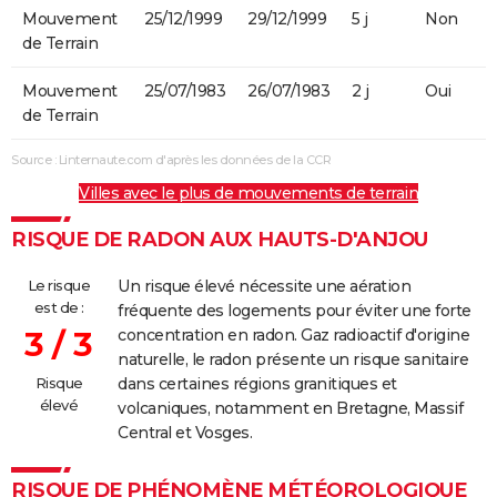
Mouvement
25/12/1999
29/12/1999
5 j
Non
de Terrain
Mouvement
25/07/1983
26/07/1983
2 j
Oui
de Terrain
Source : Linternaute.com d'après les données de la CCR
Villes avec le plus de mouvements de terrain
RISQUE DE RADON AUX HAUTS-D'ANJOU
Le risque
Un risque élevé nécessite une aération
est de :
fréquente des logements pour éviter une forte
3 / 3
concentration en radon. Gaz radioactif d'origine
naturelle, le radon présente un risque sanitaire
Risque
dans certaines régions granitiques et
élevé
volcaniques, notamment en Bretagne, Massif
Central et Vosges.
RISQUE DE PHÉNOMÈNE MÉTÉOROLOGIQUE