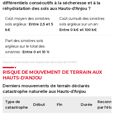
différentiels consécutifs à la sécheresse et à la
réhydratation des sols aux Hauts-d'Anjou ?
Coût moyen des sinistres
Coût cumulé des sinistres
sols argileux :
Entre 2,5 et 5
sols argileux sur un an :
k€
Entre 0 k€ et 100 k€
Part des sinistres sols
argileux sur le total des
sinistres :
Entre 0 et 10 %
Source : Linternaute.com d'après les données de l'ONRN
RISQUE DE MOUVEMENT DE TERRAIN AUX
HAUTS-D'ANJOU
Derniers mouvements de terrain déclarés
catastrophe naturelle aux Hauts-d'Anjou
Type de
Reconn
Début
Fin
Durée
catastrophe
par l'état