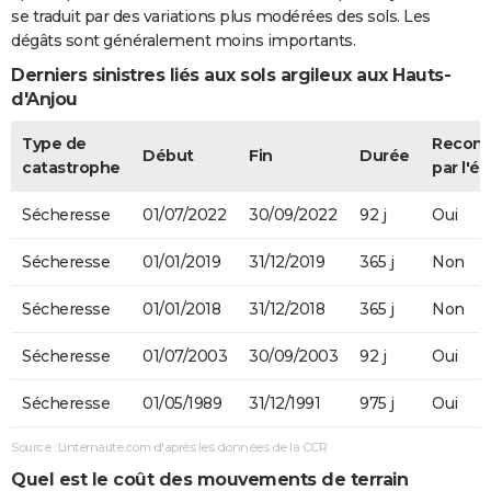
se traduit par des variations plus modérées des sols. Les
dégâts sont généralement moins importants.
Derniers sinistres liés aux sols argileux aux Hauts-
d'Anjou
Type de
Recon
Début
Fin
Durée
catastrophe
par l'ét
Sécheresse
01/07/2022
30/09/2022
92 j
Oui
Sécheresse
01/01/2019
31/12/2019
365 j
Non
Sécheresse
01/01/2018
31/12/2018
365 j
Non
Sécheresse
01/07/2003
30/09/2003
92 j
Oui
Sécheresse
01/05/1989
31/12/1991
975 j
Oui
Source : Linternaute.com d'après les données de la CCR
Quel est le coût des mouvements de terrain