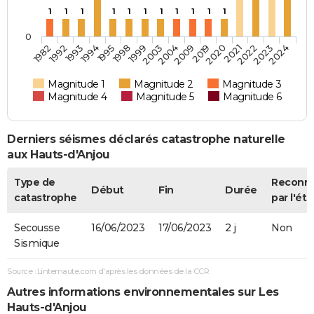
1
1
1
1
1
1
1
1
1
1
1
0
2009
2019
2020
2021
2022
2023
2024
1982
1992
1993
1994
1995
1998
1999
2003
2004
Magnitude 1
Magnitude 2
Magnitude 3
Magnitude 4
Magnitude 5
Magnitude 6
Derniers séismes déclarés catastrophe naturelle
aux Hauts-d'Anjou
Type de
Reconn
Début
Fin
Durée
catastrophe
par l'éta
Secousse
16/06/2023
17/06/2023
2 j
Non
Sismique
Source : Linternaute.com d'après les données de la CCR
Autres informations environnementales sur Les
Hauts-d'Anjou