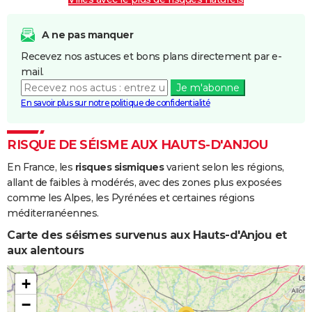
Inondations
25/12/1999
29/12/1999
5 j
Non
et/ou
Coulées de
A ne pas manquer
Boue
Recevez nos astuces et bons plans directement par e-
mail.
Inondations
17/01/1995
31/01/1995
15 j
Oui
Je m'abonne
et/ou
En savoir plus sur notre politique de confidentialité
Coulées de
Boue
RISQUE DE SÉISME AUX HAUTS-D'ANJOU
Inondations
25/07/1983
26/07/1983
2 j
Oui
En France, les
risques sismiques
varient selon les régions,
et/ou
allant de faibles à modérés, avec des zones plus exposées
Coulées de
comme les Alpes, les Pyrénées et certaines régions
Boue
méditerranéennes.
Inondations
01/04/1983
28/04/1983
28 j
Oui
Carte des séismes survenus aux Hauts-d'Anjou et
et/ou
aux alentours
Coulées de
Boue
+
−
Inondations
08/12/1982
31/12/1982
24 j
Oui