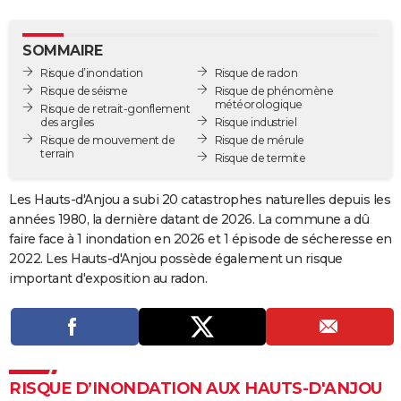
City break
Voyage de noces
Climat
Destinations
Voyage nature
Forum
+
PHOTO
SOMMAIRE
GUIDES D'ACHAT
Risque d’inondation
Risque de radon
Risque de séisme
Risque de phénomène
BONS PLANS
météorologique
Risque de retrait-gonflement
des argiles
Risque industriel
CARTE DE VOEUX
Risque de mouvement de
Risque de mérule
terrain
Risque de termite
Carte Bonne année
Carte Pâques
Carte de Noël
Carte Saint-Valentin
Carte d'anniversaire
DICTIONNAIRE
Les Hauts-d'Anjou a subi 20 catastrophes naturelles depuis les
Biographies
Expressions
Dictionnaire
Citations
Proverbes
PROGRAMME TV
années 1980, la dernière datant de 2026. La commune a dû
faire face à 1 inondation en 2026 et 1 épisode de sécheresse en
COPAINS D'AVANT
2022. Les Hauts-d'Anjou possède également un risque
Se connecter
Collèges
Universités
Service militaire
S'inscrire
Lycées
Primaires
Entreprises
Avis de recherche
AVIS DE DÉCÈS
important d'exposition au radon.
FORUM
Lifestyle
Sport
Television
Cinema
Bricolage
Culture
Auto
Voyage
RISQUE D’INONDATION AUX HAUTS-D'ANJOU