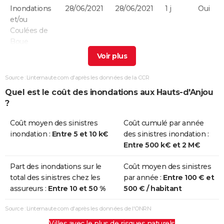
Inondations
28/06/2021
28/06/2021
1 j
Oui
et/ou
Coulées de
Boue
Inondations
26/06/2021
27/06/2021
2 j
Non
et/ou
Source : Linternaute.com d'après les données de la CCR
Coulées de
Quel est le coût des inondations aux Hauts-d'Anjou
Boue
?
Inondations
19/06/2021
21/06/2021
3 j
Oui
Coût moyen des sinistres
Coût cumulé par année
et/ou
inondation :
Entre 5 et 10 k€
des sinistres inondation :
Coulées de
Entre 500 k€ et 2 M€
Boue
Part des inondations sur le
Coût moyen des sinistres
Inondations
20/05/2002
20/05/2002
1 j
Oui
total des sinistres chez les
par année :
Entre 100 € et
et/ou
assureurs :
Entre 10 et 50 %
500 € / habitant
Coulées de
Boue
Source : Linternaute.com d'après les données de l'ONRN
Villes avec le plus de risques naturels