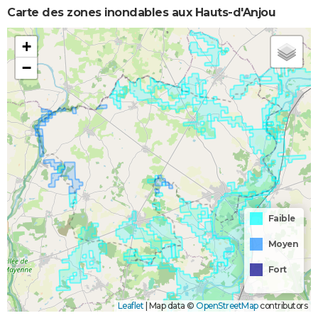
Carte des zones inondables aux Hauts-d'Anjou
+
−
Faible
Moyen
Fort
Leaflet
|
Map data ©
OpenStreetMap
contributors