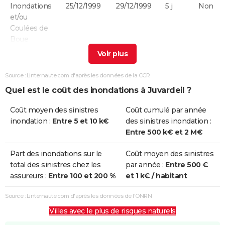
Inondations
25/12/1999
29/12/1999
5 j
Non
et/ou
Coulées de
Boue
Inondations
17/01/1995
31/01/1995
15 j
Oui
et/ou
Source : Linternaute.com d'après les données de la CCR
Coulées de
Quel est le coût des inondations à Juvardeil ?
Boue
Coût moyen des sinistres
Coût cumulé par année
Inondations
15/01/1988
20/02/1988
37 j
Oui
inondation :
Entre 5 et 10 k€
des sinistres inondation :
et/ou
Entre 500 k€ et 2 M€
Coulées de
Boue
Part des inondations sur le
Coût moyen des sinistres
total des sinistres chez les
par année :
Entre 500 €
Inondations
01/04/1983
28/04/1983
28 j
Oui
assureurs :
Entre 100 et 200 %
et 1 k€ / habitant
et/ou
Coulées de
Source : Linternaute.com d'après les données de l'ONRN
Boue
Villes avec le plus de risques naturels
Inondations
08/12/1982
31/12/1982
24 j
Oui