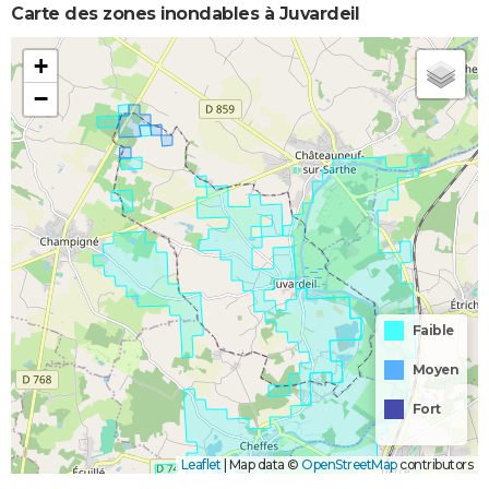
Carte des zones inondables à Juvardeil
+
−
Faible
Moyen
Fort
Leaflet
|
Map data ©
OpenStreetMap
contributors