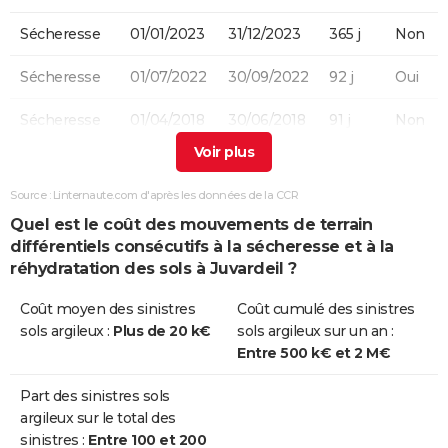
Sécheresse
01/01/2023
31/12/2023
365 j
Non
Sécheresse
01/07/2022
30/09/2022
92 j
Oui
Sécheresse
01/04/2018
30/06/2018
91 j
Non
Sécheresse
01/07/2017
31/12/2017
184 j
Non
Source : Linternaute.com d'après les données de la CCR
Sécheresse
01/01/2017
30/09/2017
273 j
Non
Quel est le coût des mouvements de terrain
différentiels consécutifs à la sécheresse et à la
Sécheresse
01/06/2009
31/10/2009
153 j
Non
réhydratation des sols à Juvardeil ?
Sécheresse
01/07/2003
30/09/2003
92 j
Oui
Coût moyen des sinistres
Coût cumulé des sinistres
sols argileux :
Plus de 20 k€
sols argileux sur un an :
Sécheresse
01/07/2002
31/12/2002
184 j
Non
Entre 500 k€ et 2 M€
Sécheresse
01/03/1998
31/08/1998
184 j
Oui
Part des sinistres sols
argileux sur le total des
Sécheresse
01/11/1996
28/02/1998
485 j
Oui
sinistres :
Entre 100 et 200