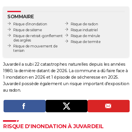
City break
Voyage de noces
Climat
Destinations
Voyage nature
Forum
+
PHOTO
SOMMAIRE
GUIDES D'ACHAT
Risque d’inondation
Risque de radon
Risque de séisme
Risque industriel
BONS PLANS
Risque de retrait-gonflement
Risque de mérule
des argiles
Risque de termite
CARTE DE VOEUX
Risque de mouvement de
terrain
Carte Bonne année
Carte Pâques
Carte de Noël
Carte Saint-Valentin
Carte d'anniversaire
DICTIONNAIRE
Juvardeil a subi 22 catastrophes naturelles depuis les années
Biographies
Expressions
Dictionnaire
Citations
Proverbes
PROGRAMME TV
1980, la dernière datant de 2026. La commune a dû faire face à
1 inondation en 2026 et 1 épisode de sécheresse en 2025.
COPAINS D'AVANT
Juvardeil possède également un risque important d'exposition
Se connecter
Collèges
Universités
Service militaire
S'inscrire
Lycées
Primaires
Entreprises
Avis de recherche
au radon.
AVIS DE DÉCÈS
FORUM
Lifestyle
Sport
Television
Cinema
Bricolage
Culture
Auto
Voyage
RISQUE D’INONDATION À JUVARDEIL