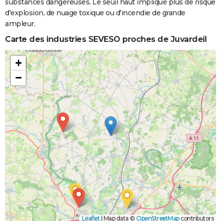
substances dangereuses. Le seuil haut implique plus de risque
d'explosion, de nuage toxique ou d'incendie de grande
ampleur.
Carte des industries SEVESO proches de Juvardeil
+
−
Leaflet
|
Map data ©
OpenStreetMap
contributors