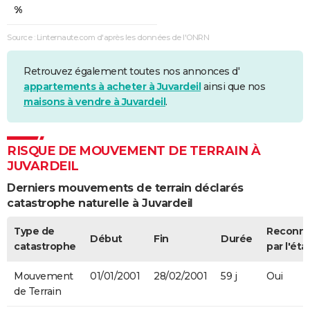
%
Sécheresse
01/10/1995
30/10/1996
396 j
Oui
Source : Linternaute.com d'après les données de l'ONRN
Sécheresse
01/05/1989
30/09/1995
2344 j
Oui
Retrouvez également toutes nos annonces d'
appartements à acheter à Juvardeil
ainsi que nos
maisons à vendre à Juvardeil
.
RISQUE DE MOUVEMENT DE TERRAIN À
JUVARDEIL
Derniers mouvements de terrain déclarés
catastrophe naturelle à Juvardeil
Type de
Reconn
Début
Fin
Durée
catastrophe
par l'éta
Mouvement
01/01/2001
28/02/2001
59 j
Oui
de Terrain