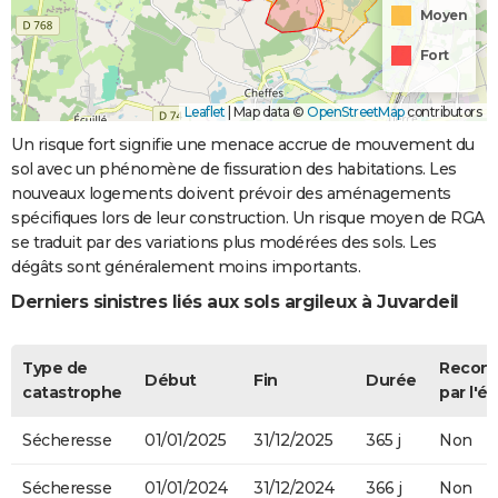
Moyen
Fort
Leaflet
|
Map data ©
OpenStreetMap
contributors
Un risque fort signifie une menace accrue de mouvement du
sol avec un phénomène de fissuration des habitations. Les
nouveaux logements doivent prévoir des aménagements
spécifiques lors de leur construction. Un risque moyen de RGA
se traduit par des variations plus modérées des sols. Les
dégâts sont généralement moins importants.
Derniers sinistres liés aux sols argileux à Juvardeil
Type de
Recon
Début
Fin
Durée
catastrophe
par l'ét
Sécheresse
01/01/2025
31/12/2025
365 j
Non
Sécheresse
01/01/2024
31/12/2024
366 j
Non