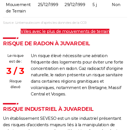
Mouvement
25/12/1999
29/12/1999
5 j
Non
de Terrain
Source : Linternaute.com d'après les données de la CCR
Villes avec le plus de mouvements de terrain
RISQUE DE RADON À JUVARDEIL
Le risque
Un risque élevé nécessite une aération
est de :
fréquente des logements pour éviter une forte
3 / 3
concentration en radon. Gaz radioactif d'origine
naturelle, le radon présente un risque sanitaire
Risque
dans certaines régions granitiques et
élevé
volcaniques, notamment en Bretagne, Massif
Central et Vosges.
RISQUE INDUSTRIEL À JUVARDEIL
Un établissement SEVESO est un site industriel présentant
des risques d'accidents majeurs liés à la manipulation de