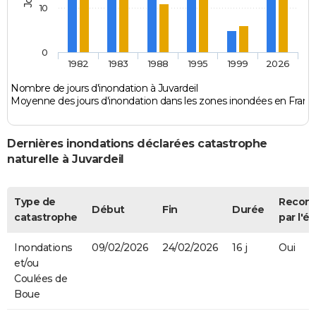
10
0
1982
1983
1988
1995
1999
2026
Nombre de jours d'inondation à Juvardeil
Moyenne des jours d'inondation dans les zones inondées en Franc
Dernières inondations déclarées catastrophe
naturelle à Juvardeil
Type de
Recon
Début
Fin
Durée
catastrophe
par l'ét
Inondations
09/02/2026
24/02/2026
16 j
Oui
et/ou
Coulées de
Boue