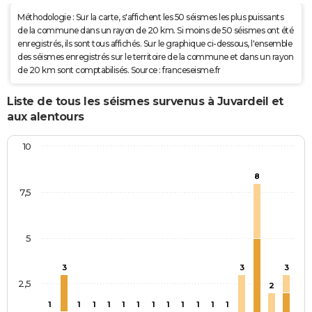
Méthodologie : Sur la carte, s'affichent les 50 séismes les plus puissants
de la commune dans un rayon de 20 km. Si moins de 50 séismes ont été
enregistrés, ils sont tous affichés. Sur le graphique ci-dessous, l'ensemble
des séismes enregistrés sur le territoire de la commune et dans un rayon
de 20 km sont comptabilisés. Source : franceseisme.fr
Liste de tous les séismes survenus à Juvardeil et
aux alentours
10
8
7,5
5
3
3
3
2,5
2
1
1
1
1
1
1
1
1
1
1
1
1