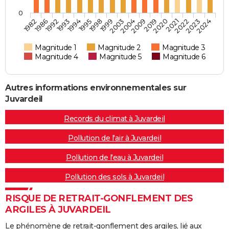
0
2022
2003
1992
2021
1999
1986
2020
1998
1982
2019
1995
2024
2009
1994
2023
2004
1993
Magnitude 1
Magnitude 2
Magnitude 3
Magnitude 4
Magnitude 5
Magnitude 6
Autres informations environnementales sur
Juvardeil
Records du climat à Juvardeil
Pollution de l'air à Juvardeil
Pollution de l'eau à Juvardeil
Pollution des sols à Juvardeil
RISQUE DE RETRAIT-GONFLEMENT DES
ARGILES À JUVARDEIL
Le phénomène de retrait-gonflement des argiles, lié aux