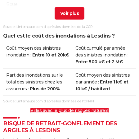
Boue
Inondations
11/09/2008
11/09/2008
1 j
Oui
et/ou
Source : Linternaute.com d'après les données de la CCR
Coulées de
Quel est le coût des inondations à Lesdins ?
Boue
Coût moyen des sinistres
Coût cumulé par année
Inondations
25/12/1999
29/12/1999
5 j
Non
inondation :
Entre 10 et 20k€
des sinistres inondation :
et/ou
Entre 500 k€ et 2 M€
Coulées de
Boue
Part des inondations sur le
Coût moyen des sinistres
total des sinistres chez les
par année :
Entre 1 k€ et
Inondations
07/05/1999
07/05/1999
1 j
Oui
assureurs :
Plus de 200%
10 k€ / habitant
et/ou
Coulées de
Source : Linternaute.com d'après les données de l'ONRN
Boue
Villes avec le plus de risques naturels
Inondations
22/06/1986
22/06/1986
1 j
Oui
RISQUE DE RETRAIT-GONFLEMENT DES
et/ou
ARGILES À LESDINS
Coulées de