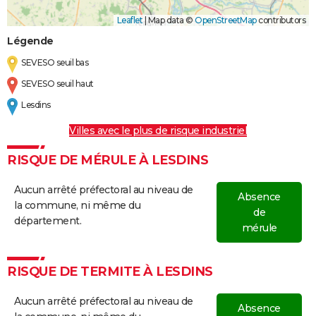
Leaflet
|
Map data ©
OpenStreetMap
contributors
Légende
SEVESO seuil bas
SEVESO seuil haut
Lesdins
Villes avec le plus de risque industriel
RISQUE DE MÉRULE À LESDINS
Aucun arrêté préfectoral au niveau de
Absence
la commune, ni même du
de
département.
mérule
RISQUE DE TERMITE À LESDINS
Aucun arrêté préfectoral au niveau de
Absence