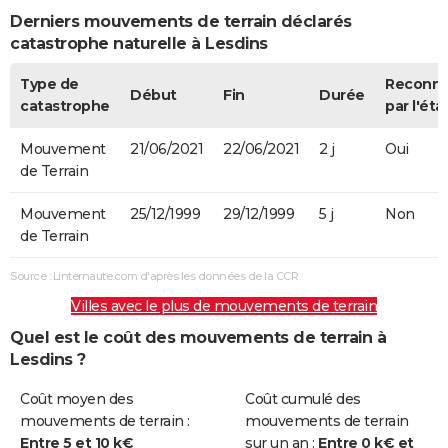
Derniers mouvements de terrain déclarés
catastrophe naturelle à Lesdins
Type de
Reconn
Début
Fin
Durée
catastrophe
par l'éta
Mouvement
21/06/2021
22/06/2021
2 j
Oui
de Terrain
Mouvement
25/12/1999
29/12/1999
5 j
Non
de Terrain
Source : Linternaute.com d'après les données de la CCR
Villes avec le plus de mouvements de terrain
Quel est le coût des mouvements de terrain à
Lesdins ?
Coût moyen des
Coût cumulé des
mouvements de terrain :
mouvements de terrain
Entre 5 et 10 k€
sur un an :
Entre 0 k€ et