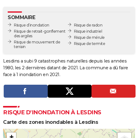
City break
Voyage de noces
Climat
Destinations
Voyage nature
Forum
+
PHOTO
SOMMAIRE
GUIDES D'ACHAT
Risque d’inondation
Risque de radon
Risque de retrait-gonflement
Risque industriel
BONS PLANS
des argiles
Risque de mérule
Risque de mouvement de
Risque de termite
CARTE DE VOEUX
terrain
Carte Bonne année
Carte Pâques
Carte de Noël
Carte Saint-Valentin
Carte d'anniversaire
DICTIONNAIRE
Lesdins a subi 9 catastrophes naturelles depuis les années
1980, les 2 dernières datant de 2021. La commune a dû faire
Biographies
Expressions
Dictionnaire
Citations
Proverbes
PROGRAMME TV
face à 1 inondation en 2021.
COPAINS D'AVANT
Se connecter
Collèges
Universités
Service militaire
S'inscrire
Lycées
Primaires
Entreprises
Avis de recherche
AVIS DE DÉCÈS
FORUM
RISQUE D’INONDATION À LESDINS
Lifestyle
Sport
Television
Cinema
Bricolage
Culture
Auto
Voyage
Carte des zones inondables à Lesdins
+