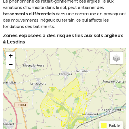
Boue
Le phénomène de retrait-gonflement des argiles, lié aux
variations d'humidité dans le sol, peut entraîner des
Inondations
20/06/1986
20/06/1986
1 j
Oui
tassements différentiels
dans une commune en provoquant
et/ou
des mouvements inégaux du terrain, ce qui affecte les
Coulées de
fondations des bâtiments.
Boue
Zones exposées à des risques liés aux sols argileux
à Lesdins
+
−
Faible