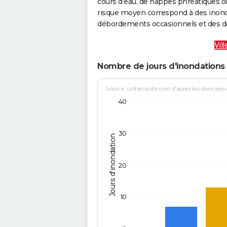
cours d’eau, de nappes phréatiques 
risque moyen correspond à des inond
débordements occasionnels et des d
Vil
Nombre de jours d'inondations 
Source : Linternaute.com d'après les données
40
30
Jours d'inondation
20
10