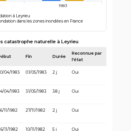
1983
dation à Leyrieu
ondation dans les zones inondées en France
s catastrophe naturelle à Leyrieu
Reconnue par
Début
Fin
Durée
l'état
0/04/1983
01/05/1983
2 j
Oui
4/04/1983
31/05/1983
38 j
Oui
6/11/1982
27/11/1982
2 j
Oui
6/11/1982
10/11/1982
5 j
Oui