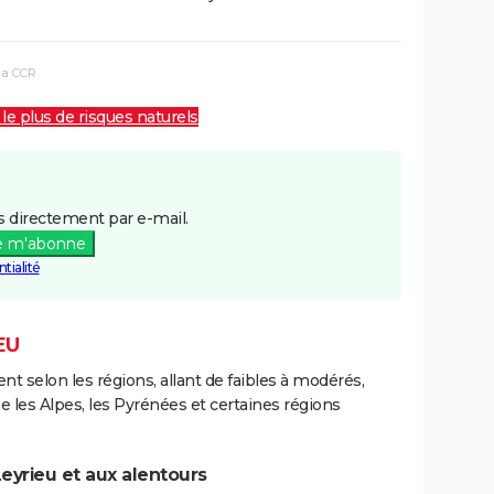
la CCR
 le plus de risques naturels
 directement par e-mail.
e m'abonne
tialité
EU
ent selon les régions, allant de faibles à modérés,
les Alpes, les Pyrénées et certaines régions
eyrieu et aux alentours