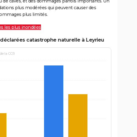
ou de caves, et des dommages parfois importants. Un
ations plus modérées qui peuvent causer des
ommages plus limités.
les les plus inondées
déclarées catastrophe naturelle à Leyrieu
 de la CCR