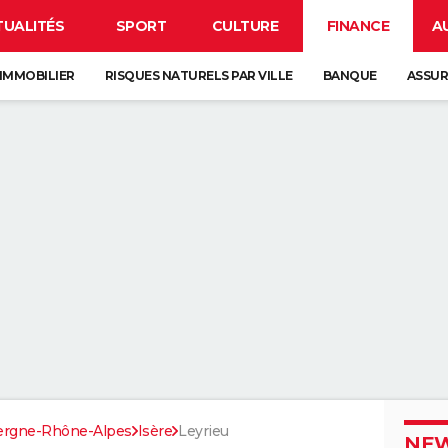
TUALITÉS
SPORT
CULTURE
FINANCE
A
IMMOBILIER
RISQUES NATURELS PAR VILLE
BANQUE
ASSU
ergne-Rhône-Alpes
Isère
Leyrieu
NEW