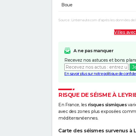
Boue
Source : Linternaute.com d'après les données de 
Villes avec
A ne pas manquer
Recevez nos astuces et bons plans
J
En savoir plus sur notre politique de confiden
RISQUE DE SÉISME À LEYRI
En France, les
risques sismiques
vari
avec des zones plus exposées comme 
méditerranéennes.
Carte des séismes survenus à L