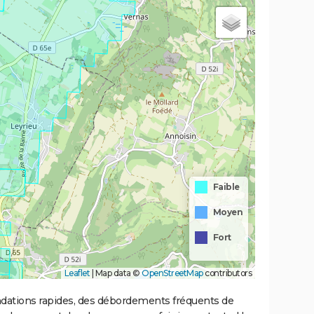
Faible
Moyen
Fort
Leaflet
|
Map data ©
OpenStreetMap
contributors
ondations rapides, des débordements fréquents de