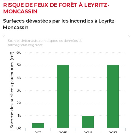
RISQUE DE FEUX DE FORÊT À LEYRITZ-
MONCASSIN
Surfaces dévastées par les incendies à Leyritz-
Moncassin
Source : Linternaute.com d'après les données du
bdiff.agriculture.gouv.fr
6k
Somme des surfaces parcourues (m²)
5k
4k
3k
2k
1k
0k
2011
2015
2016
2017