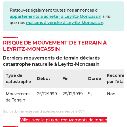
Retrouvez également toutes nos annonces d'
appartements à acheter à Leyritz-Moncassin
ainsi
que nos
maisons à vendre à Leyritz-Moncassin
.
RISQUE DE MOUVEMENT DE TERRAIN À
LEYRITZ-MONCASSIN
Derniers mouvements de terrain déclarés
catastrophe naturelle à Leyritz-Moncassin
Type de
Reconnu
Début
Fin
Durée
catastrophe
par l'état
Mouvement
25/12/1999
29/12/1999
5 j
Non
de Terrain
Source : Linternaute.com d'après les données de la CCR
Villes avec le plus de mouvements de terrain