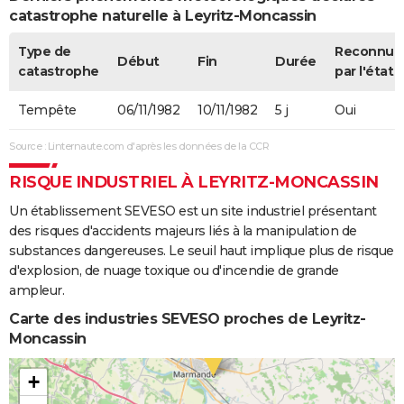
catastrophe naturelle à Leyritz-Moncassin
Type de
Reconnue
Début
Fin
Durée
catastrophe
par l'état
Tempête
06/11/1982
10/11/1982
5 j
Oui
Source : Linternaute.com d'après les données de la CCR
RISQUE INDUSTRIEL À LEYRITZ-MONCASSIN
Un établissement SEVESO est un site industriel présentant
des risques d'accidents majeurs liés à la manipulation de
substances dangereuses. Le seuil haut implique plus de risque
d'explosion, de nuage toxique ou d'incendie de grande
ampleur.
Carte des industries SEVESO proches de Leyritz-
Moncassin
+