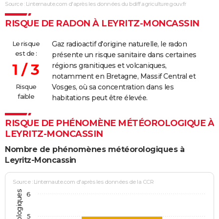
Source : Linternaute.com d'après les données du bdiff.agriculture.gouv.fr
RISQUE DE RADON À LEYRITZ-MONCASSIN
Le risque
Gaz radioactif d'origine naturelle, le radon
est de :
présente un risque sanitaire dans certaines
1 / 3
régions granitiques et volcaniques,
notamment en Bretagne, Massif Central et
Risque
Vosges, où sa concentration dans les
faible
habitations peut être élevée.
RISQUE DE PHÉNOMÈNE MÉTÉOROLOGIQUE À
LEYRITZ-MONCASSIN
Nombre de phénomènes météorologiques à
Leyritz-Moncassin
Source : Linternaute.com d'après les données de la CCR
6
5