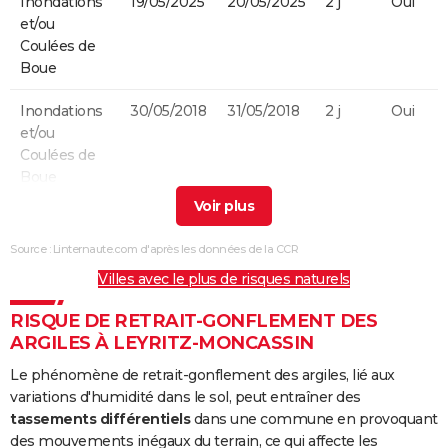
Inondations
19/05/2025
20/05/2025
2 j
Oui
et/ou
Coulées de
Boue
Inondations
30/05/2018
31/05/2018
2 j
Oui
et/ou
Coulées de
Boue
Inondations
24/01/2009
27/01/2009
4 j
Non
et/ou
Source : Linternaute.com d'après les données de la CCR
Coulées de
Villes avec le plus de risques naturels
Boue
RISQUE DE RETRAIT-GONFLEMENT DES
Inondations
25/12/1999
29/12/1999
5 j
Non
ARGILES À LEYRITZ-MONCASSIN
et/ou
Coulées de
Le phénomène de retrait-gonflement des argiles, lié aux
Boue
variations d'humidité dans le sol, peut entraîner des
tassements différentiels
dans une commune en provoquant
Inondations
14/08/1993
14/08/1993
1 j
Oui
des mouvements inégaux du terrain, ce qui affecte les