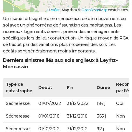
Leaflet
|
Map data ©
OpenStreetMap
contributors
Un risque fort signifie une menace accrue de mouvement du
sol avec un phénomène de fissuration des habitations. Les
nouveaux logements doivent prévoir des aménagements
spécifiques lors de leur construction. Un risque moyen de RGA
se traduit par des variations plus modérées des sols. Les
dégâts sont généralement moins importants.
Derniers sinistres liés aux sols argileux à Leyritz-
Moncassin
Type de
Recon
Début
Fin
Durée
catastrophe
par l'ét
Sécheresse
01/07/2022
31/12/2022
184 j
Oui
Sécheresse
01/01/2018
31/12/2018
365 j
Non
Sécheresse
01/10/2012
31/12/2012
92 j
Non