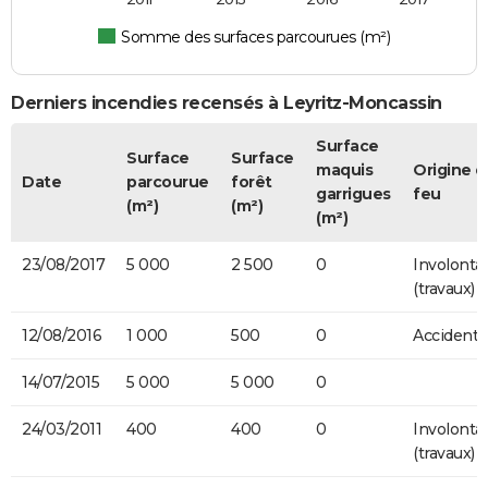
Somme des surfaces parcourues (m²)
Derniers incendies recensés à Leyritz-Moncassin
Surface
Surface
Surface
maquis
Origine d
Date
parcourue
forêt
garrigues
feu
(m²)
(m²)
(m²)
23/08/2017
5 000
2 500
0
Involontai
(travaux)
12/08/2016
1 000
500
0
Accidente
14/07/2015
5 000
5 000
0
24/03/2011
400
400
0
Involontai
(travaux)