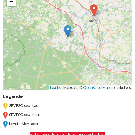
−
Leaflet
|
Map data ©
OpenStreetMap
contributors
Légende
SEVESO seuil bas
SEVESO seuil haut
Leyritz-Moncassin
Villes avec le plus de risque industriel