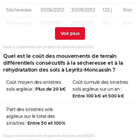
Sécheresse
01/06/2012
30/09/2012
122 j
Non
Sécheresse
01/07/2011
30/09/2011
92 j
Non
Sécheresse
01/04/2011
30/06/2011
91 j
Oui
Source : Linternaute.com d'après les données de la CCR
Sécheresse
01/07/2003
30/09/2003
92 j
Oui
Quel est le coût des mouvements de terrain
différentiels consécutifs à la sécheresse et à la
réhydratation des sols à Leyritz-Moncassin ?
Coût moyen des sinistres
Coût cumulé des sinistres
sols argileux :
Plus de 20 k€
sols argileux sur un an :
Entre 100 k€ et 500 k€
Part des sinistres sols
argileux sur le total des
sinistres :
Entre 50 et 100%
Source : Linternaute.com d'après les données de l'ONRN