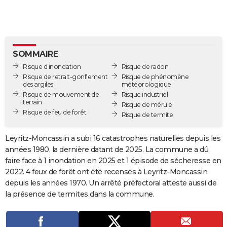
City break
Voyage de noces
Climat
Destinations
Voyage nature
Forum
+
PHOTO
GUIDES D'ACHAT
BONS PLANS
SOMMAIRE
Risque d’inondation
Risque de radon
CARTE DE VOEUX
Risque de retrait-gonflement
Risque de phénomène
des argiles
météorologique
Carte Bonne année
Carte Pâques
Carte de Noël
Carte Saint-Valentin
Carte d'anniversaire
DICTIONNAIRE
Risque de mouvement de
Risque industriel
terrain
Risque de mérule
Risque de feu de forêt
Biographies
Expressions
Dictionnaire
Citations
Proverbes
Risque de termite
PROGRAMME TV
COPAINS D'AVANT
Leyritz-Moncassin a subi 16 catastrophes naturelles depuis les
années 1980, la dernière datant de 2025. La commune a dû
Se connecter
Collèges
Universités
Service militaire
S'inscrire
Lycées
Primaires
Entreprises
Avis de recherche
AVIS DE DÉCÈS
faire face à 1 inondation en 2025 et 1 épisode de sécheresse en
2022. 4 feux de forêt ont été recensés à Leyritz-Moncassin
FORUM
depuis les années 1970. Un arrêté préfectoral atteste aussi de
la présence de termites dans la commune.
Lifestyle
Sport
Television
Cinema
Bricolage
Culture
Auto
Voyage