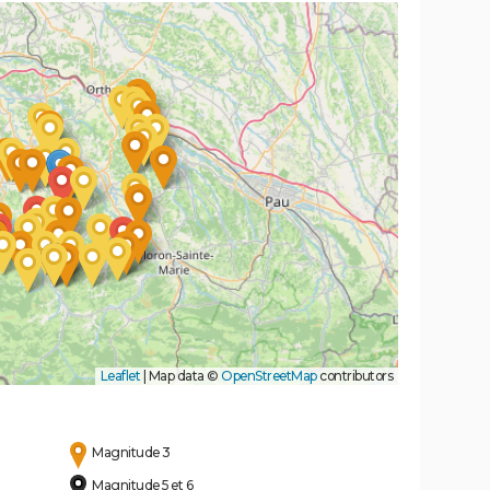
Leaflet
|
Map data ©
OpenStreetMap
contributors
Magnitude 3
Magnitude 5 et 6