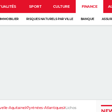
TUALITÉS
SPORT
CULTURE
FINANCE
A
IMMOBILIER
RISQUES NATURELS PAR VILLE
BANQUE
ASSU
elle-Aquitaine
Pyrénées-Atlantiques
Lichos
NEW