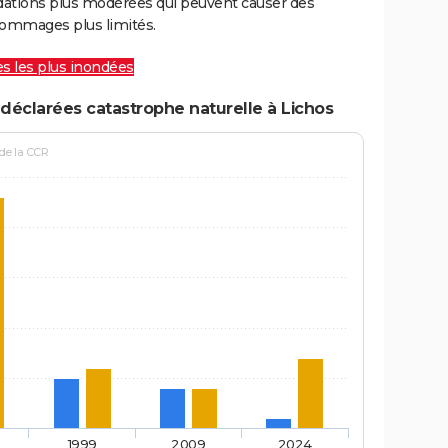
ations plus modérées qui peuvent causer des
ommages plus limités.
les les plus inondées
déclarées catastrophe naturelle à Lichos
 de la CCR
1999
2009
2024