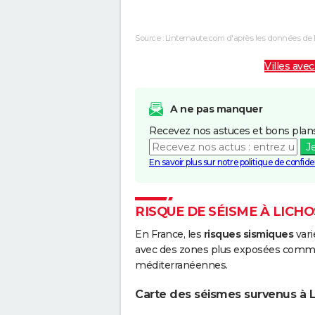
Inondations et/ou Coulées de Boue
Source : Linternaute.com d'après les données de 
Inondations et/ou Coulées de Boue
Villes avec
A ne pas manquer
Recevez nos astuces et bons plans
J
En savoir plus sur notre politique de confiden
RISQUE DE SÉISME À LICHO
En France, les
risques sismiques
vari
avec des zones plus exposées comme 
méditerranéennes.
Carte des séismes survenus à L