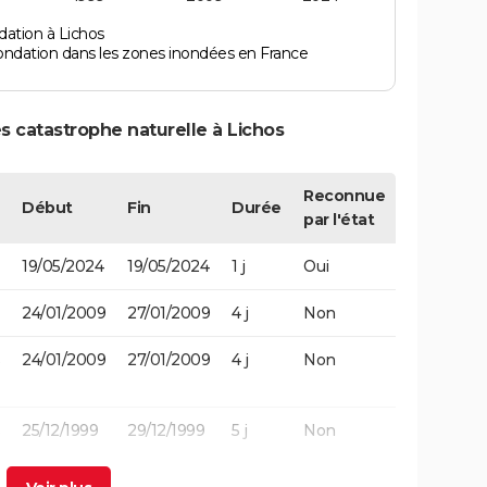
dation à Lichos
ondation dans les zones inondées en France
s catastrophe naturelle à Lichos
Reconnue
Début
Fin
Durée
par l'état
19/05/2024
19/05/2024
1 j
Oui
24/01/2009
27/01/2009
4 j
Non
24/01/2009
27/01/2009
4 j
Non
25/12/1999
29/12/1999
5 j
Non