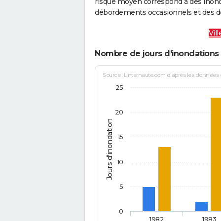
risque moyen correspond à des inond
débordements occasionnels et des d
Vil
Nombre de jours d'inondations 
Source : Linternaute.com d'après les données
25
20
Jours d'inondation
15
10
5
0
1982
1983