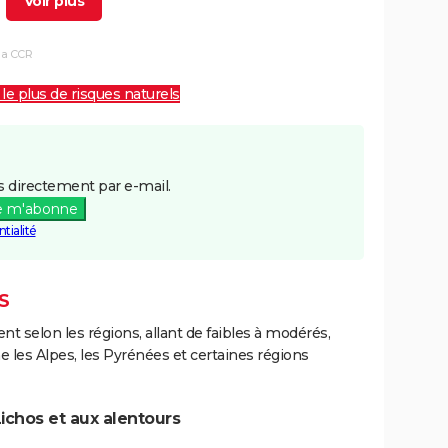
17/07/1983
18/07/1983
2 j
Oui
la CCR
06/11/1982
10/11/1982
5 j
Oui
 le plus de risques naturels
 directement par e-mail.
e m'abonne
tialité
S
ent selon les régions, allant de faibles à modérés,
les Alpes, les Pyrénées et certaines régions
ichos et aux alentours