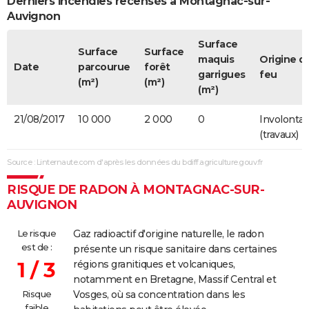
Derniers incendies recensés à Montagnac-sur-
Auvignon
Surface
Surface
Surface
maquis
Origine d
Date
parcourue
forêt
garrigues
feu
(m²)
(m²)
(m²)
21/08/2017
10 000
2 000
0
Involontai
(travaux)
Source : Linternaute.com d'après les données du bdiff.agriculture.gouv.fr
RISQUE DE RADON À MONTAGNAC-SUR-
AUVIGNON
Le risque
Gaz radioactif d'origine naturelle, le radon
est de :
présente un risque sanitaire dans certaines
1 / 3
régions granitiques et volcaniques,
notamment en Bretagne, Massif Central et
Risque
Vosges, où sa concentration dans les
faible