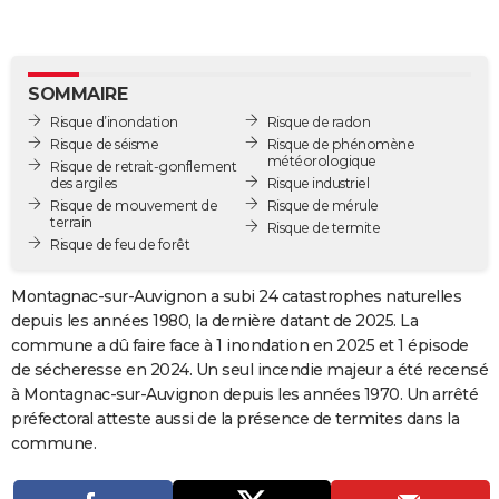
City break
Voyage de noces
Climat
Destinations
Voyage nature
Forum
+
PHOTO
GUIDES D'ACHAT
SOMMAIRE
BONS PLANS
Risque d’inondation
Risque de radon
Risque de séisme
Risque de phénomène
météorologique
CARTE DE VOEUX
Risque de retrait-gonflement
des argiles
Risque industriel
Carte Bonne année
Carte Pâques
Carte de Noël
Carte Saint-Valentin
Carte d'anniversaire
Risque de mouvement de
Risque de mérule
DICTIONNAIRE
terrain
Risque de termite
Risque de feu de forêt
Biographies
Expressions
Dictionnaire
Citations
Proverbes
PROGRAMME TV
Montagnac-sur-Auvignon a subi 24 catastrophes naturelles
COPAINS D'AVANT
depuis les années 1980, la dernière datant de 2025. La
Se connecter
Collèges
Universités
Service militaire
S'inscrire
Lycées
Primaires
Entreprises
Avis de recherche
AVIS DE DÉCÈS
commune a dû faire face à 1 inondation en 2025 et 1 épisode
de sécheresse en 2024. Un seul incendie majeur a été recensé
FORUM
à Montagnac-sur-Auvignon depuis les années 1970. Un arrêté
préfectoral atteste aussi de la présence de termites dans la
Lifestyle
Sport
Television
Cinema
Bricolage
Culture
Auto
Voyage
commune.