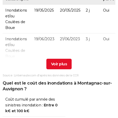
Inondations
19/05/2025
20/05/2025
2 j
Oui
et/ou
Coulées de
Boue
Inondations
19/06/2023
21/06/2023
3 j
Oui
et/ou
Coulées de
Boue
Inondations
08/09/2021
10/09/2021
3 j
Oui
et/ou
Source : Linternaute.com d'après les données de la CCR
Coulées de
Quel est le coût des inondations à Montagnac-sur-
Boue
Auvignon ?
Inondations
24/01/2009
27/01/2009
4 j
Non
Coût cumulé par année des
et/ou
sinistres inondation :
Entre 0
Coulées de
k€ et 100 k€
Boue