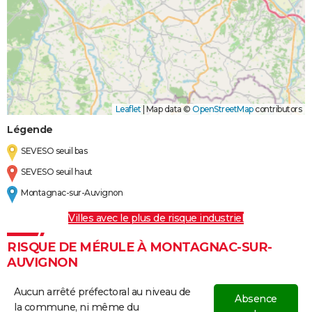
Leaflet
|
Map data ©
OpenStreetMap
contributors
Légende
SEVESO seuil bas
SEVESO seuil haut
Montagnac-sur-Auvignon
Villes avec le plus de risque industriel
RISQUE DE MÉRULE À MONTAGNAC-SUR-
AUVIGNON
Aucun arrêté préfectoral au niveau de
Absence
la commune, ni même du