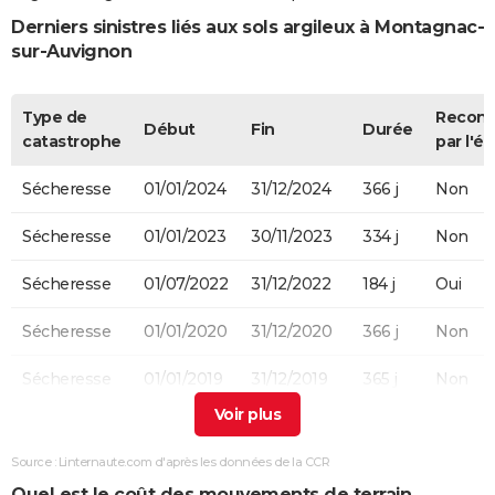
Derniers sinistres liés aux sols argileux à Montagnac-
sur-Auvignon
Type de
Recon
Début
Fin
Durée
catastrophe
par l'ét
Sécheresse
01/01/2024
31/12/2024
366 j
Non
Sécheresse
01/01/2023
30/11/2023
334 j
Non
Sécheresse
01/07/2022
31/12/2022
184 j
Oui
Sécheresse
01/01/2020
31/12/2020
366 j
Non
Sécheresse
01/01/2019
31/12/2019
365 j
Non
Sécheresse
01/07/2017
31/12/2017
184 j
Oui
Source : Linternaute.com d'après les données de la CCR
Sécheresse
01/01/2016
30/09/2016
274 j
Non
Quel est le coût des mouvements de terrain