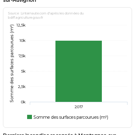
sur-Auvignon
Source : Linternaute.com d'après les données du
bdiff.agriculture.gouv.fr
12,5k
Somme des surfaces parcourues (m²)
10k
7,5k
5k
2,5k
0k
2017
Somme des surfaces parcourues (m²)