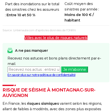
Coût moyen des
Part des inondations sur le total
Inondations
25/12/1999
29/12/1999
5 j
Non
sinistres par année :
des sinistres chez les assureurs
et/ou
Moins de 100 € /
:
Entre 10 et 50 %
Coulées de
habitant
Boue
Source : Linternaute.com d'après les données de l'ONRN
Inondations
06/11/1982
10/11/1982
5 j
Oui
Villes avec le plus de risques naturels
et/ou
Coulées de
Boue
A ne pas manquer
Recevez nos astuces et bons plans directement par e-
mail.
Je m'abonne
En savoir plus sur notre politique de confidentialité
RISQUE DE SÉISME À MONTAGNAC-SUR-
AUVIGNON
En France, les
risques sismiques
varient selon les régions,
allant de faibles à modérés, avec des zones plus exposées