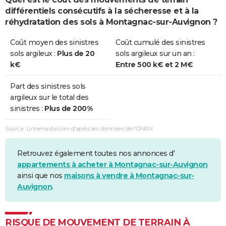
différentiels consécutifs à la sécheresse et à la
Sécheresse
01/07/2006
30/09/2006
92 j
Non
réhydratation des sols à Montagnac-sur-Auvignon ?
Sécheresse
01/01/2006
31/03/2006
90 j
Oui
Coût moyen des sinistres
Coût cumulé des sinistres
sols argileux :
Plus de 20
sols argileux sur un an :
Sécheresse
01/07/2005
30/09/2005
92 j
Oui
k€
Entre 500 k€ et 2 M€
Sécheresse
01/01/2005
31/03/2005
90 j
Oui
Part des sinistres sols
argileux sur le total des
Sécheresse
01/07/2003
30/09/2003
92 j
Oui
sinistres :
Plus de 200%
Sécheresse
01/01/2002
31/12/2002
365 j
Oui
Source : Linternaute.com d'après les données de l'ONRN
Sécheresse
01/05/1989
31/12/1990
610 j
Oui
Retrouvez également toutes nos annonces d'
appartements à acheter à Montagnac-sur-Auvignon
ainsi que nos
maisons à vendre à Montagnac-sur-
Auvignon
.
RISQUE DE MOUVEMENT DE TERRAIN À