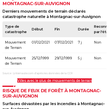
MONTAGNAC-SUR-AUVIGNON
Derniers mouvements de terrain déclarés
catastrophe naturelle à Montagnac-sur-Auvignon
Type de
Reconn
Début
Fin
Durée
catastrophe
par l'éta
Mouvement
01/02/2021
07/02/2021
7 j
Non
de Terrain
Mouvement
25/12/1999
29/12/1999
5 j
Non
de Terrain
Source : Linternaute.com d'après les données de la CCR
Villes avec le plus de mouvements de terrain
RISQUE DE FEUX DE FORÊT À MONTAGNAC-
SUR-AUVIGNON
Surfaces dévastées par les incendies à Montagnac-