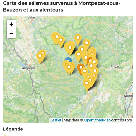
Carte des séismes survenus à Montpezat-sous-
Bauzon et aux alentours
+
−
Leaflet
|
Map data ©
OpenStreetMap
contributors
Légende