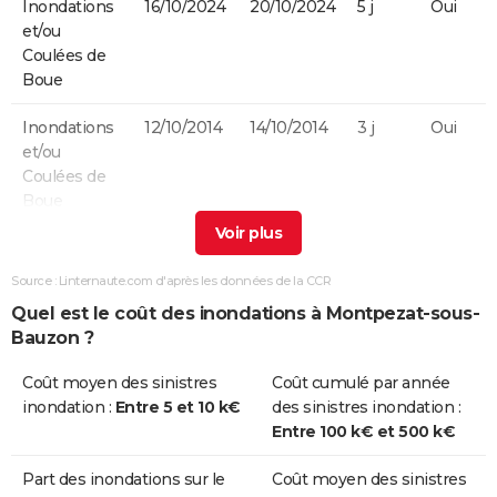
Inondations
16/10/2024
20/10/2024
5 j
Oui
et/ou
Coulées de
Boue
Inondations
12/10/2014
14/10/2014
3 j
Oui
et/ou
Coulées de
Boue
Inondations
20/10/2001
20/10/2001
1 j
Oui
et/ou
Source : Linternaute.com d'après les données de la CCR
Coulées de
Quel est le coût des inondations à Montpezat-sous-
Boue
Bauzon ?
Inondations
18/12/1997
20/12/1997
3 j
Oui
Coût moyen des sinistres
Coût cumulé par année
et/ou
inondation :
Entre 5 et 10 k€
des sinistres inondation :
Coulées de
Entre 100 k€ et 500 k€
Boue
Part des inondations sur le
Coût moyen des sinistres
Inondations
10/11/1996
13/11/1996
4 j
Oui