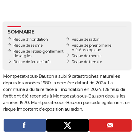
City break
Voyage de noces
Climat
Destinations
Voyage nature
Forum
+
PHOTO
GUIDES D'ACHAT
BONS PLANS
SOMMAIRE
Risque d’inondation
Risque de radon
CARTE DE VOEUX
Risque de séisme
Risque de phénomène
météorologique
Risque de retrait-gonflement
Carte Bonne année
Carte Pâques
Carte de Noël
Carte Saint-Valentin
Carte d'anniversaire
DICTIONNAIRE
des argiles
Risque de mérule
Risque de feu de forêt
Risque de termite
Biographies
Expressions
Dictionnaire
Citations
Proverbes
PROGRAMME TV
Montpezat-sous-Bauzon a subi 9 catastrophes naturelles
COPAINS D'AVANT
depuis les années 1980, la dernière datant de 2024. La
commune a dû faire face à 1 inondation en 2024. 126 feux de
Se connecter
Collèges
Universités
Service militaire
S'inscrire
Lycées
Primaires
Entreprises
Avis de recherche
AVIS DE DÉCÈS
forêt ont été recensés à Montpezat-sous-Bauzon depuis les
années 1970. Montpezat-sous-Bauzon possède également un
FORUM
risque important d'exposition au radon.
Lifestyle
Sport
Television
Cinema
Bricolage
Culture
Auto
Voyage