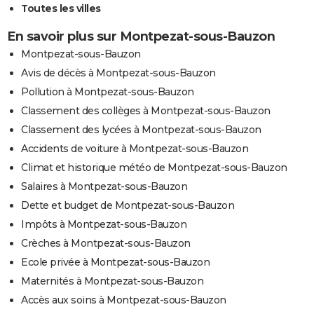
Toutes les villes
01/03/1999
1 000
0
1 000
En savoir plus sur Montpezat-sous-Bauzon
Montpezat-sous-Bauzon
17/05/1998
30 000
5 000
25 000
Malveilla
Avis de décès à Montpezat-sous-Bauzon
04/03/1997
10 000
0
10 000
Pollution à Montpezat-sous-Bauzon
Classement des collèges à Montpezat-sous-Bauzon
20/02/1997
20 000
0
20 000
Involonta
Classement des lycées à Montpezat-sous-Bauzon
(travaux)
Accidents de voiture à Montpezat-sous-Bauzon
24/03/1994
30 000
0
0
Climat et historique météo de Montpezat-sous-Bauzon
Salaires à Montpezat-sous-Bauzon
15/03/1994
3 500
0
0
Dette et budget de Montpezat-sous-Bauzon
08/05/1993
20 000
0
0
Accidente
Impôts à Montpezat-sous-Bauzon
Crèches à Montpezat-sous-Bauzon
28/03/1993
25 000
0
0
Involonta
Ecole privée à Montpezat-sous-Bauzon
(travaux)
Maternités à Montpezat-sous-Bauzon
15/02/1993
10 000
0
0
Accidente
Accès aux soins à Montpezat-sous-Bauzon