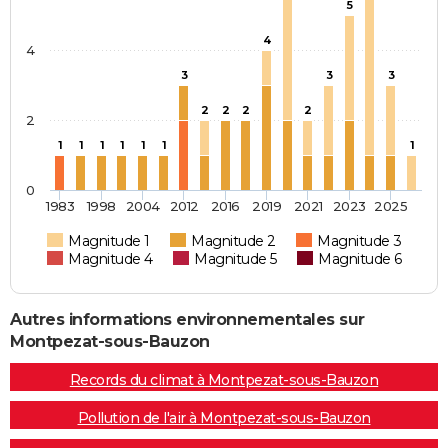
5
4
4
3
3
3
2
2
2
2
2
1
1
1
1
1
1
1
0
1983
1998
2004
2012
2016
2019
2021
2023
2025
Magnitude 1
Magnitude 2
Magnitude 3
Magnitude 4
Magnitude 5
Magnitude 6
Autres informations environnementales sur
Montpezat-sous-Bauzon
Records du climat à Montpezat-sous-Bauzon
Pollution de l'air à Montpezat-sous-Bauzon