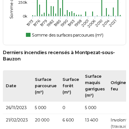
250k
0k
1973
1976
1979
1982
1985
1990
1993
1998
2001
2006
2010
2014
2021
Somme des surfaces parcourues (m²)
Derniers incendies recensés à Montpezat-sous-
Bauzon
Surface
Surface
Surface
maquis
Origine 
Date
parcourue
forêt
garrigues
feu
(m²)
(m²)
(m²)
26/11/2023
5 000
0
5 000
21/02/2023
20 000
6 600
13 400
Involonta
(travaux)