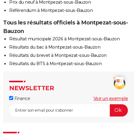
Prix du neuf à Montpezat-sous-Bauzon
03/02/1993
8 000
0
0
Involonta
Référendum à Montpezat-sous-Bauzon
(travaux)
Tous les résultats officiels à Montpezat-sous-
22/04/1992
20 000
0
0
Bauzon
29/03/1992
35 000
0
0
Résultat municipale 2026 à Montpezat-sous-Bauzon
Résultats du bac à Montpezat-sous-Bauzon
22/03/1992
40 000
0
0
Résultats du brevet à Montpezat-sous-Bauzon
Résultats du BTS à Montpezat-sous-Bauzon
04/08/1991
1 000
0
0
NEWSLETTER
Finance
Voir un exemple