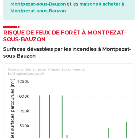
Montpezat-sous-Bauzon
et les
maisons à acheter à
Montpezat-sous-Bauzon
.
RISQUE DE FEUX DE FORÊT À MONTPEZAT-
SOUS-BAUZON
Surfaces dévastées par les incendies à Montpezat-
sous-Bauzon
Source : Linternaute.com d'après les données du
bdiff.agriculture.gouv.fr
Somme des surfaces parcourues (m²)
1 250k
1 000k
750k
500k