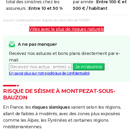
total des sinistres chez les
par année :
Entre 100 € et
et/ou
assureurs :
Entre 10 et 50 %
500 € / habitant
Coulées de
Boue
Source : Linternaute.com d'après les données de l'ONRN
Villes avec le plus de risques naturels
Inondations
04/10/1995
05/10/1995
2 j
Oui
et/ou
Coulées de
A ne pas manquer
Boue
Recevez nos astuces et bons plans directement par e-
mail.
Inondations
22/09/1992
22/09/1992
1 j
Oui
Je m'abonne
et/ou
En savoir plus sur notre politique de confidentialité
Coulées de
Boue
RISQUE DE SÉISME À MONTPEZAT-SOUS-
Inondations
06/11/1982
10/11/1982
5 j
Oui
BAUZON
et/ou
En France, les
risques sismiques
varient selon les régions,
Coulées de
allant de faibles à modérés, avec des zones plus exposées
Boue
comme les Alpes, les Pyrénées et certaines régions
méditerranéennes.