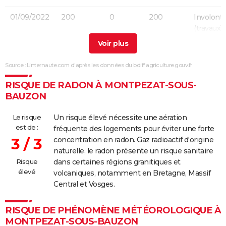
01/09/2022
200
0
200
Involonta
(travaux)
28/08/2022
248 000
0
248 000
Malveilla
Source : Linternaute.com d'après les données du bdiff.agriculture.gouv.fr
23/07/2022
317 500
45 400
233 500
RISQUE DE RADON À MONTPEZAT-SOUS-
14/06/2022
300
0
300
Accidente
BAUZON
19/12/2021
2 500
2 500
0
Le risque
Un risque élevé nécessite une aération
est de :
fréquente des logements pour éviter une forte
19/07/2021
600
600
0
3 / 3
concentration en radon. Gaz radioactif d'origine
naturelle, le radon présente un risque sanitaire
30/03/2021
5 000
0
5 000
Involonta
Risque
dans certaines régions granitiques et
(travaux)
élevé
volcaniques, notamment en Bretagne, Massif
Central et Vosges.
01/06/2017
4 500
0
4 500
Involonta
(travaux)
RISQUE DE PHÉNOMÈNE MÉTÉOROLOGIQUE À
MONTPEZAT-SOUS-BAUZON
20/03/2017
156 000
0
156 000