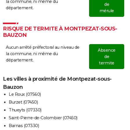
la commune, ni même du
29/07/2005
150
150
0
Malveilla
de
département.
mérule
25/07/2005
500
250
250
Malveilla
21/07/2005
5 000
5 000
0
Malveilla
RISQUE DE TERMITE À MONTPEZAT-SOUS-
BAUZON
16/07/2005
1 000
500
500
Aucun arrêté préfectoral au niveau de
Absence
03/04/2005
70 000
35 000
35 000
Involonta
la commune, ni même du
de
(particuli
département.
termite
16/11/2004
6 000
3 000
3 000
Les villes à proximité de Montpezat-sous-
19/03/2004
100
0
100
Involonta
Bauzon
(travaux)
Le Roux (07560)
Burzet (07450)
31/12/2001
2 000
0
2 000
Involonta
(travaux)
Thueyts (07330)
Saint-Pierre-de-Colombier (07450)
10/02/2000
90 000
20 000
70 000
Involonta
Barnas (07330)
(travaux)