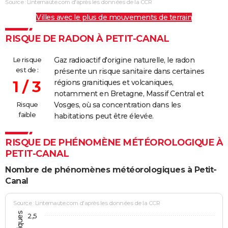
Source : Linternaute.com d'après les données de la CCR
Villes avec le plus de mouvements de terrain
RISQUE DE RADON À PETIT-CANAL
Le risque
Gaz radioactif d'origine naturelle, le radon
est de :
présente un risque sanitaire dans certaines
1 / 3
régions granitiques et volcaniques,
notamment en Bretagne, Massif Central et
Risque
Vosges, où sa concentration dans les
faible
habitations peut être élevée.
RISQUE DE PHÉNOMÈNE MÉTÉOROLOGIQUE À
PETIT-CANAL
Nombre de phénomènes météorologiques à Petit-
Canal
Source : Linternaute.com d'après les données de la CCR
2,5