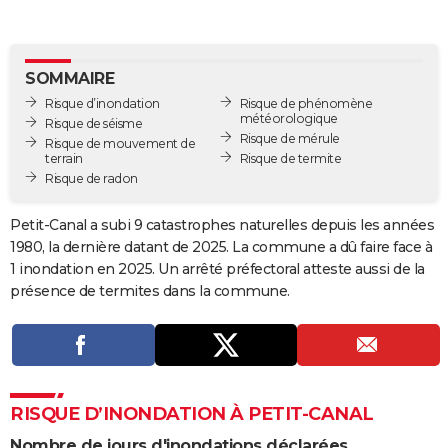
City break
Voyage de noces
Climat
Destinations
Voyage nature
Forum
+
PHOTO
GUIDES D'ACHAT
SOMMAIRE
Risque d’inondation
Risque de phénomène
BONS PLANS
météorologique
Risque de séisme
Risque de mérule
Risque de mouvement de
CARTE DE VOEUX
terrain
Risque de termite
Risque de radon
Carte Bonne année
Carte Pâques
Carte de Noël
Carte Saint-Valentin
Carte d'anniversaire
DICTIONNAIRE
Biographies
Expressions
Dictionnaire
Citations
Proverbes
Petit-Canal a subi 9 catastrophes naturelles depuis les années
PROGRAMME TV
1980, la dernière datant de 2025. La commune a dû faire face à
COPAINS D'AVANT
1 inondation en 2025. Un arrêté préfectoral atteste aussi de la
présence de termites dans la commune.
Se connecter
Collèges
Universités
Service militaire
S'inscrire
Lycées
Primaires
Entreprises
Avis de recherche
AVIS DE DÉCÈS
FORUM
Lifestyle
Sport
Television
Cinema
Bricolage
Culture
Auto
Voyage
RISQUE D’INONDATION À PETIT-CANAL
Nombre de jours d'inondations déclarées