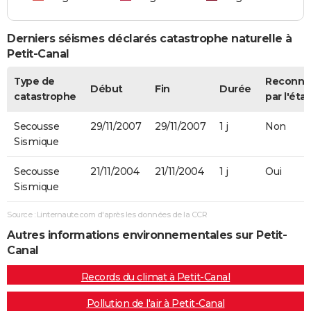
Derniers séismes déclarés catastrophe naturelle à
Petit-Canal
Type de
Reconnu
Début
Fin
Durée
catastrophe
par l'état
Secousse
29/11/2007
29/11/2007
1 j
Non
Sismique
Secousse
21/11/2004
21/11/2004
1 j
Oui
Sismique
Source : Linternaute.com d'après les données de la CCR
Autres informations environnementales sur Petit-
Canal
Records du climat à Petit-Canal
Pollution de l'air à Petit-Canal