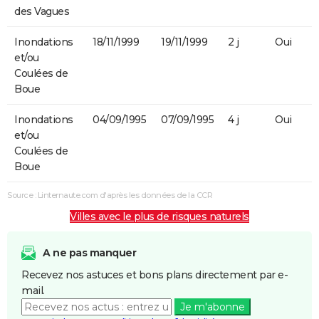
des Vagues
Inondations
18/11/1999
19/11/1999
2 j
Oui
et/ou
Coulées de
Boue
Inondations
04/09/1995
07/09/1995
4 j
Oui
et/ou
Coulées de
Boue
Source : Linternaute.com d'après les données de la CCR
Villes avec le plus de risques naturels
A ne pas manquer
Recevez nos astuces et bons plans directement par e-
mail.
Je m'abonne