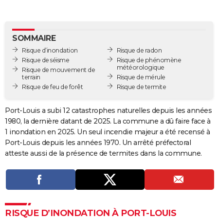
City break
Voyage de noces
Climat
Destinations
Voyage nature
Forum
+
PHOTO
GUIDES D'ACHAT
SOMMAIRE
Risque d’inondation
Risque de radon
BONS PLANS
Risque de séisme
Risque de phénomène
météorologique
Risque de mouvement de
CARTE DE VOEUX
terrain
Risque de mérule
Risque de feu de forêt
Risque de termite
Carte Bonne année
Carte Pâques
Carte de Noël
Carte Saint-Valentin
Carte d'anniversaire
DICTIONNAIRE
Biographies
Expressions
Dictionnaire
Citations
Proverbes
Port-Louis a subi 12 catastrophes naturelles depuis les années
PROGRAMME TV
1980, la dernière datant de 2025. La commune a dû faire face à
COPAINS D'AVANT
1 inondation en 2025. Un seul incendie majeur a été recensé à
Port-Louis depuis les années 1970. Un arrêté préfectoral
Se connecter
Collèges
Universités
Service militaire
S'inscrire
Lycées
Primaires
Entreprises
Avis de recherche
AVIS DE DÉCÈS
atteste aussi de la présence de termites dans la commune.
FORUM
Lifestyle
Sport
Television
Cinema
Bricolage
Culture
Auto
Voyage
RISQUE D’INONDATION À PORT-LOUIS