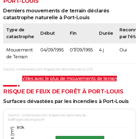
PORT-LOUIS
Derniers mouvements de terrain déclarés
catastrophe naturelle à Port-Louis
Type de
Reconn
Début
Fin
Durée
catastrophe
par l'éta
Mouvement
04/09/1995
07/09/1995
4 j
Oui
de Terrain
Source : Linternaute.com d'après les données de la CCR
Villes avec le plus de mouvements de terrain
RISQUE DE FEUX DE FORÊT À PORT-LOUIS
Surfaces dévastées par les incendies à Port-Louis
Source : Linternaute.com d'après les données du
bdiff.agriculture.gouv.fr
80k