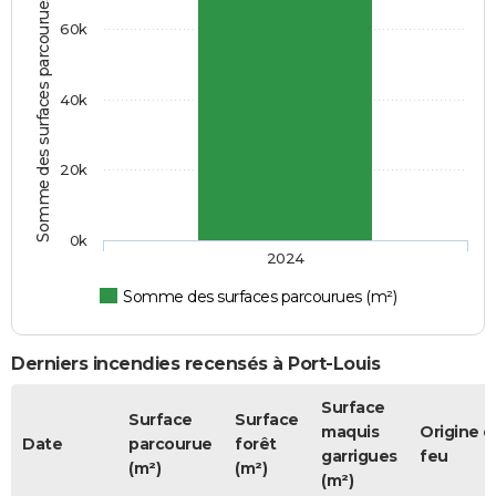
Somme des surfaces parcourues (m²)
60k
40k
20k
0k
2024
Somme des surfaces parcourues (m²)
Derniers incendies recensés à Port-Louis
Surface
Surface
Surface
maquis
Origine d
Date
parcourue
forêt
garrigues
feu
(m²)
(m²)
(m²)