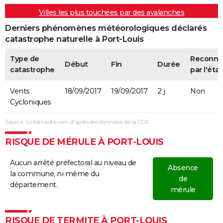
Villes les plus touchées par des avalanches
Derniers phénomènes météorologiques déclarés
catastrophe naturelle à Port-Louis
Type de
Reconnu
Début
Fin
Durée
catastrophe
par l'état
Vents
18/09/2017
19/09/2017
2 j
Non
Cycloniques
Source : Linternaute.com d'après les données de la CCR
RISQUE DE MÉRULE À PORT-LOUIS
Aucun arrêté préfectoral au niveau de
Absence
la commune, ni même du
de
département.
mérule
RISQUE DE TERMITE À PORT-LOUIS