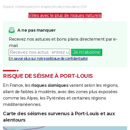
et/ou
Source : Linternaute.com d'après les données de la CCR
Coulées de
Villes avec le plus de risques naturels
Boue
Chocs
18/09/2017
19/09/2017
2 j
Oui
A ne pas manquer
Mécaniques
Recevez nos astuces et bons plans directement par e-
liés à l'action
mail.
des Vagues
Je m'abonne
En savoir plus sur notre politique de confidentialité
Inondations
21/11/2004
22/11/2004
2 j
Non
et/ou
Coulées de
RISQUE DE SÉISME À PORT-LOUIS
Boue
En France, les
risques sismiques
varient selon les régions,
allant de faibles à modérés, avec des zones plus exposées
Inondations
18/11/1999
19/11/1999
2 j
Oui
comme les Alpes, les Pyrénées et certaines régions
et/ou
méditerranéennes.
Coulées de
Boue
Carte des séismes survenus à Port-Louis et aux
alentours
Chocs
17/11/1999
19/11/1999
3 j
Oui