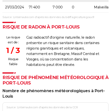
21/03/2024
71 400
7 000
0
Malveilla
Source : Linternaute.com d'après les données du bdiff.agriculture.gouv.fr
RISQUE DE RADON À PORT-LOUIS
Le risque
Gaz radioactif d'origine naturelle, le radon
est de :
présente un risque sanitaire dans certaines
1 / 3
régions granitiques et volcaniques,
notamment en Bretagne, Massif Central et
Risque
Vosges, où sa concentration dans les
faible
habitations peut être élevée.
RISQUE DE PHÉNOMÈNE MÉTÉOROLOGIQUE À
PORT-LOUIS
Nombre de phénomènes météorologiques à Port-
Louis
Source : Linternaute.com d'après les données de la CCR