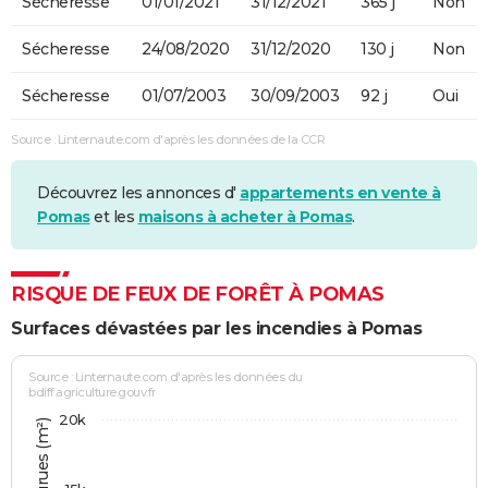
Sécheresse
01/01/2021
31/12/2021
365 j
Non
Sécheresse
24/08/2020
31/12/2020
130 j
Non
Sécheresse
01/07/2003
30/09/2003
92 j
Oui
Source : Linternaute.com d'après les données de la CCR
Découvrez les annonces d'
appartements en vente à
Pomas
et les
maisons à acheter à Pomas
.
RISQUE DE FEUX DE FORÊT À POMAS
Surfaces dévastées par les incendies à Pomas
Source : Linternaute.com d'après les données du
bdiff.agriculture.gouv.fr
20k