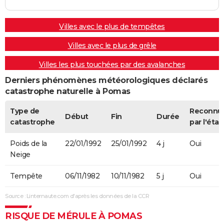
Villes avec le plus de tempêtes
Villes avec le plus de grêle
Villes les plus touchées par des avalanches
Derniers phénomènes météorologiques déclarés
catastrophe naturelle à Pomas
Type de
Reconnu
Début
Fin
Durée
catastrophe
par l'état
Poids de la
22/01/1992
25/01/1992
4 j
Oui
Neige
Tempête
06/11/1982
10/11/1982
5 j
Oui
Source : Linternaute.com d'après les données de la CCR
RISQUE DE MÉRULE À POMAS