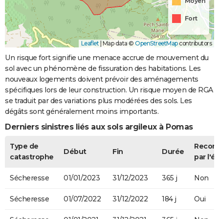
Moyen
Fort
Leaflet
|
Map data ©
OpenStreetMap
contributors
Un risque fort signifie une menace accrue de mouvement du
sol avec un phénomène de fissuration des habitations. Les
nouveaux logements doivent prévoir des aménagements
spécifiques lors de leur construction. Un risque moyen de RGA
se traduit par des variations plus modérées des sols. Les
dégâts sont généralement moins importants.
Derniers sinistres liés aux sols argileux à Pomas
Type de
Recon
Début
Fin
Durée
catastrophe
par l'é
Sécheresse
01/01/2023
31/12/2023
365 j
Non
Sécheresse
01/07/2022
31/12/2022
184 j
Oui