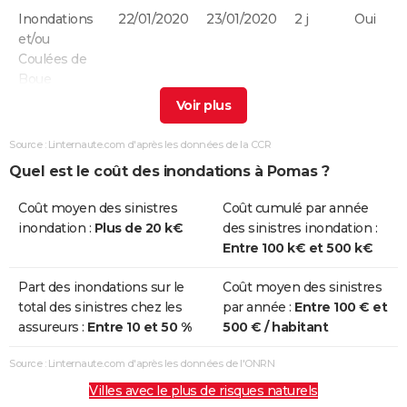
Inondations
22/01/2020
23/01/2020
2 j
Oui
et/ou
Coulées de
Boue
Inondations
22/10/2019
23/10/2019
2 j
Oui
et/ou
Source : Linternaute.com d'après les données de la CCR
Coulées de
Quel est le coût des inondations à Pomas ?
Boue
Coût moyen des sinistres
Coût cumulé par année
Inondations
14/10/2018
15/10/2018
2 j
Oui
inondation :
Plus de 20 k€
des sinistres inondation :
et/ou
Entre 100 k€ et 500 k€
Coulées de
Boue
Part des inondations sur le
Coût moyen des sinistres
total des sinistres chez les
par année :
Entre 100 € et
Inondations
29/11/2014
30/11/2014
2 j
Oui
assureurs :
Entre 10 et 50 %
500 € / habitant
et/ou
Coulées de
Source : Linternaute.com d'après les données de l'ONRN
Boue
Villes avec le plus de risques naturels