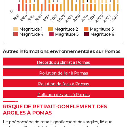
1
1
1
1
1
1
1
1
1
0
2003
2025
1981
2005
1984
2010
1992
2014
1995
2016
1997
2020
2001
2023
Magnitude 1
Magnitude 2
Magnitude 3
Magnitude 4
Magnitude 5
Magnitude 6
Autres informations environnementales sur Pomas
Records du climat à Pomas
Pollution de l'air à Pomas
Pollution de l'eau à Pomas
Pollution des sols à Pomas
RISQUE DE RETRAIT-GONFLEMENT DES
ARGILES À POMAS
Le phénomène de retrait-gonflement des argiles, lié aux