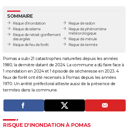
City break
Voyage de noces
Climat
Destinations
Voyage nature
Forum
+
PHOTO
SOMMAIRE
GUIDES D'ACHAT
Risque d’inondation
Risque de radon
Risque de séisme
Risque de phénomène
BONS PLANS
météorologique
Risque de retrait-gonflement
des argiles
Risque de mérule
CARTE DE VOEUX
Risque de feu de forêt
Risque de termite
Carte Bonne année
Carte Pâques
Carte de Noël
Carte Saint-Valentin
Carte d'anniversaire
DICTIONNAIRE
Pomas a subi 21 catastrophes naturelles depuis les années
Biographies
Expressions
Dictionnaire
Citations
Proverbes
1980, la dernière datant de 2024. La commune a dû faire face à
PROGRAMME TV
1 inondation en 2024 et 1 épisode de sécheresse en 2023. 4
COPAINS D'AVANT
feux de forêt ont été recensés à Pomas depuis les années
1970. Un arrêté préfectoral atteste aussi de la présence de
Se connecter
Collèges
Universités
Service militaire
S'inscrire
Lycées
Primaires
Entreprises
Avis de recherche
AVIS DE DÉCÈS
termites dans la commune.
FORUM
Lifestyle
Sport
Television
Cinema
Bricolage
Culture
Auto
Voyage
RISQUE D’INONDATION À POMAS