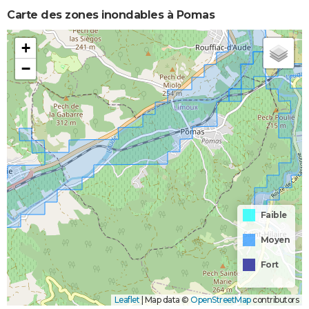
Carte des zones inondables à Pomas
+
−
Faible
Moyen
Fort
Leaflet
|
Map data ©
OpenStreetMap
contributors