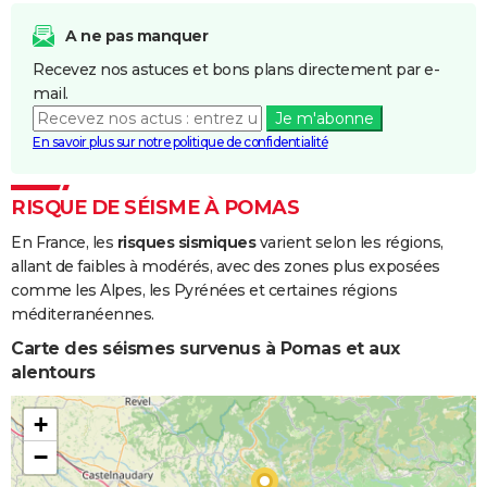
Inondations
24/01/2009
27/01/2009
4 j
Non
et/ou
A ne pas manquer
Coulées de
Recevez nos astuces et bons plans directement par e-
Boue
mail.
Je m'abonne
Chocs
24/01/2009
27/01/2009
4 j
Non
En savoir plus sur notre politique de confidentialité
Mécaniques
liés à l'action
des Vagues
RISQUE DE SÉISME À POMAS
En France, les
risques sismiques
varient selon les régions,
Inondations
12/11/1999
14/11/1999
3 j
Oui
allant de faibles à modérés, avec des zones plus exposées
et/ou
comme les Alpes, les Pyrénées et certaines régions
Coulées de
méditerranéennes.
Boue
Carte des séismes survenus à Pomas et aux
Inondations
04/08/1999
04/08/1999
1 j
Oui
alentours
et/ou
Coulées de
+
Boue
−
Inondations
06/12/1996
12/12/1996
7 j
Oui