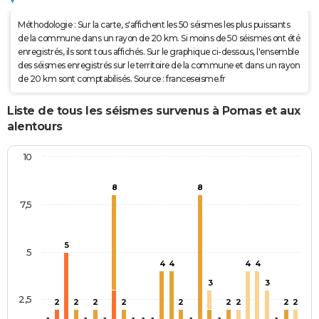
et/ou
Coulées de
Méthodologie : Sur la carte, s'affichent les 50 séismes les plus puissants
Boue
de la commune dans un rayon de 20 km. Si moins de 50 séismes ont été
enregistrés, ils sont tous affichés. Sur le graphique ci-dessous, l'ensemble
des séismes enregistrés sur le territoire de la commune et dans un rayon
de 20 km sont comptabilisés. Source : franceseisme.fr
Liste de tous les séismes survenus à Pomas et aux
alentours
10
8
8
7,5
5
5
4
4
4
4
3
3
2,5
2
2
2
2
2
2
2
2
2