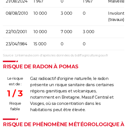
21/08/2024
1 967
0
1 967
Malveilla
08/08/2010
10 000
3 000
0
Involonta
(travaux)
22/10/2001
10 000
7 000
3 000
23/04/1984
15 000
0
0
Source : Linternaute.com d'après les données du bdiff.agriculture.gouv.fr
RISQUE DE RADON À POMAS
Le risque
Gaz radioactif d'origine naturelle, le radon
est de :
présente un risque sanitaire dans certaines
1 / 3
régions granitiques et volcaniques,
notamment en Bretagne, Massif Central et
Risque
Vosges, où sa concentration dans les
faible
habitations peut être élevée.
RISQUE DE PHÉNOMÈNE MÉTÉOROLOGIQUE À