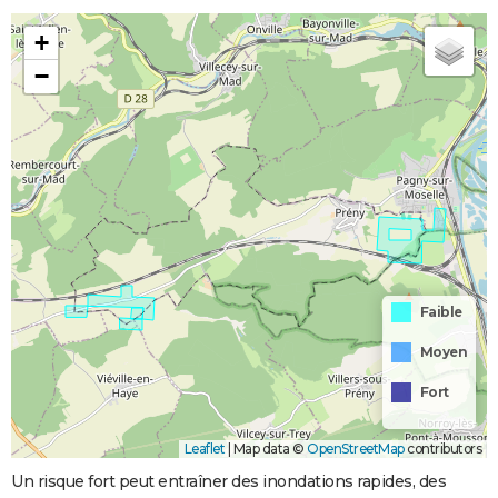
+
−
Faible
Moyen
Fort
Leaflet
|
Map data ©
OpenStreetMap
contributors
Un risque fort peut entraîner des inondations rapides, des