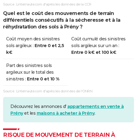
Source : Linternaute.com d'après les données de la CCR
Quel est le coût des mouvements de terrain
différentiels consécutifs à la sécheresse et à la
réhydratation des sols à Prény ?
Coût moyen des sinistres
Coût cumulé des sinistres
sols argileux :
Entre 0 et 2,5
sols argileux sur un an :
k€
Entre 0 k€ et 100 k€
Part des sinistres sols
argileux sur le total des
sinistres :
Entre 0 et 10 %
Source : Linternaute.com d'après les données de l'ONRN
Découvrez les annonces d'
appartements en vente à
Prény
et les
maisons à acheter à Prény
.
RISQUE DE MOUVEMENT DE TERRAIN À