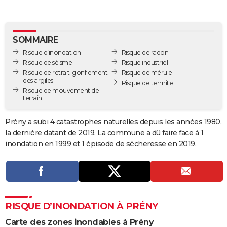
City break
Voyage de noces
Climat
Destinations
Voyage nature
Forum
+
PHOTO
GUIDES D'ACHAT
SOMMAIRE
Risque d’inondation
Risque de radon
BONS PLANS
Risque de séisme
Risque industriel
Risque de retrait-gonflement
Risque de mérule
CARTE DE VOEUX
des argiles
Risque de termite
Risque de mouvement de
Carte Bonne année
Carte Pâques
Carte de Noël
Carte Saint-Valentin
Carte d'anniversaire
DICTIONNAIRE
terrain
Biographies
Expressions
Dictionnaire
Citations
Proverbes
PROGRAMME TV
Prény a subi 4 catastrophes naturelles depuis les années 1980,
la dernière datant de 2019. La commune a dû faire face à 1
COPAINS D'AVANT
inondation en 1999 et 1 épisode de sécheresse en 2019.
Se connecter
Collèges
Universités
Service militaire
S'inscrire
Lycées
Primaires
Entreprises
Avis de recherche
AVIS DE DÉCÈS
FORUM
Lifestyle
Sport
Television
Cinema
Bricolage
Culture
Auto
Voyage
RISQUE D’INONDATION À PRÉNY
Carte des zones inondables à Prény