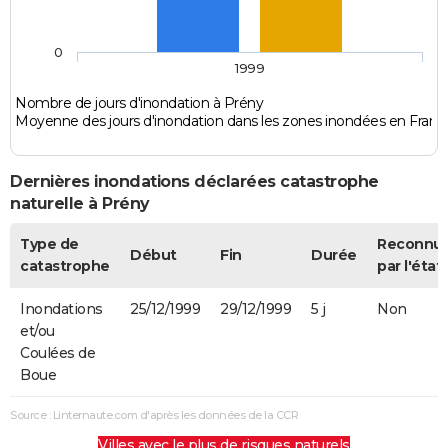
0
1999
Nombre de jours d'inondation à Prény
Moyenne des jours d'inondation dans les zones inondées en Franc
Dernières inondations déclarées catastrophe
naturelle à Prény
Type de
Reconnu
Début
Fin
Durée
catastrophe
par l'état
Inondations
25/12/1999
29/12/1999
5 j
Non
et/ou
Coulées de
Boue
Source : Linternaute.com d'après les données de la CCR
Villes avec le plus de risques naturels