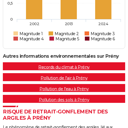
0,5
0
2002
2013
2024
Magnitude 1
Magnitude 2
Magnitude 3
Magnitude 4
Magnitude 5
Magnitude 6
Autres informations environnementales sur Prény
Records du climat à Prény
Pollution de l'air à Prény
Pollution de l'eau à Prény
Pollution des sols à Prény
RISQUE DE RETRAIT-GONFLEMENT DES
ARGILES À PRÉNY
Le phénomène de retrait-gonflement des argiles, lié aux