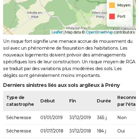
Moyen
Fort
Leaflet
|
Map data ©
OpenStreetMap
contributors
Un risque fort signifie une menace accrue de mouvement du
sol avec un phénomène de fissuration des habitations. Les
nouveaux logements doivent prévoir des aménagements
spécifiques lors de leur construction. Un risque moyen de RGA
se traduit par des variations plus modérées des sols. Les
dégâts sont généralement moins importants.
Derniers sinistres liés aux sols argileux à Prény
Type de
Reconnu
Début
Fin
Durée
catastrophe
par l'état
Sécheresse
01/01/2019
31/12/2019
365 j
Non
Sécheresse
01/07/2018
31/12/2018
184 j
Oui