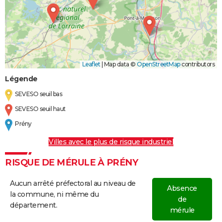
Leaflet
|
Map data ©
OpenStreetMap
contributors
Légende
SEVESO seuil bas
SEVESO seuil haut
Prény
Villes avec le plus de risque industriel
RISQUE DE MÉRULE À PRÉNY
Aucun arrêté préfectoral au niveau de
Absence
la commune, ni même du
de
département.
mérule