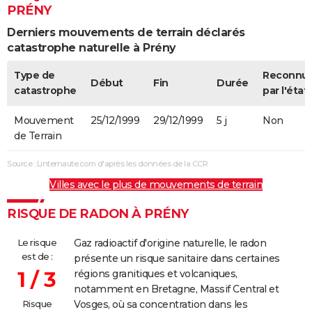
PRÉNY
Derniers mouvements de terrain déclarés
catastrophe naturelle à Prény
Type de
Reconnu
Début
Fin
Durée
catastrophe
par l'état
Mouvement
25/12/1999
29/12/1999
5 j
Non
de Terrain
Source : Linternaute.com d'après les données de la CCR
Villes avec le plus de mouvements de terrain
RISQUE DE RADON À PRÉNY
Le risque
Gaz radioactif d'origine naturelle, le radon
est de :
présente un risque sanitaire dans certaines
1 / 3
régions granitiques et volcaniques,
notamment en Bretagne, Massif Central et
Risque
Vosges, où sa concentration dans les