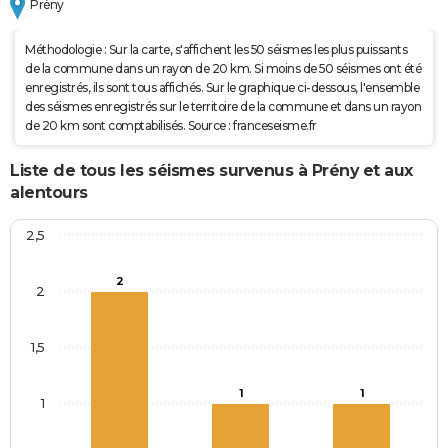
Prény
Méthodologie : Sur la carte, s'affichent les 50 séismes les plus puissants
de la commune dans un rayon de 20 km. Si moins de 50 séismes ont été
enregistrés, ils sont tous affichés. Sur le graphique ci-dessous, l'ensemble
des séismes enregistrés sur le territoire de la commune et dans un rayon
de 20 km sont comptabilisés. Source : franceseisme.fr
Liste de tous les séismes survenus à Prény et aux
alentours
2,5
2
2
1,5
1
1
1