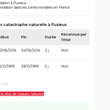
dation à Puxieux
ondation dans les zones inondées en France
s catastrophe naturelle à Puxieux
Reconnue par
ébut
Fin
Durée
l'état
3/06/2016
04/06/2016
2 j
Non
5/12/1999
29/12/1999
5 j
Non
la CCR
 le plus de risques naturels