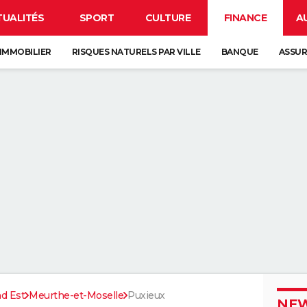
TUALITÉS
SPORT
CULTURE
FINANCE
A
IMMOBILIER
RISQUES NATURELS PAR VILLE
BANQUE
ASSU
d Est
Meurthe-et-Moselle
Puxieux
NEW