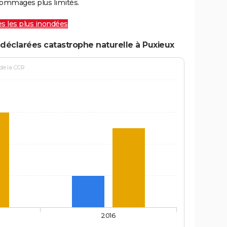
ommages plus limités.
les les plus inondées
déclarées catastrophe naturelle à Puxieux
 de la CCR
2016