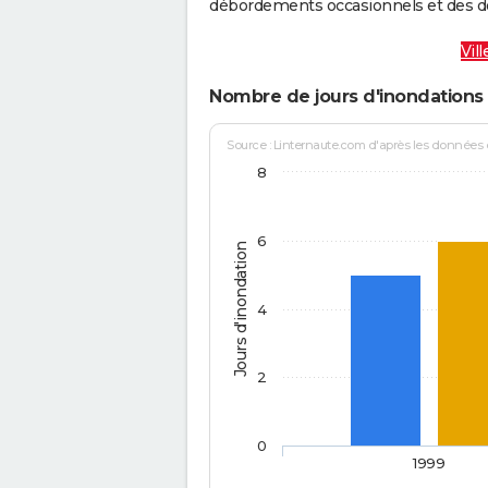
débordements occasionnels et des d
Vil
Nombre de jours d'inondations 
Source : Linternaute.com d'après les données
8
6
Jours d'inondation
4
2
0
1999