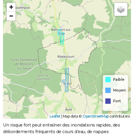
+
−
Faible
Moyen
Fort
Leaflet
|
Map data ©
OpenStreetMap
contributors
Un risque fort peut entraîner des inondations rapides, des
débordements fréquents de cours d’eau, de nappes