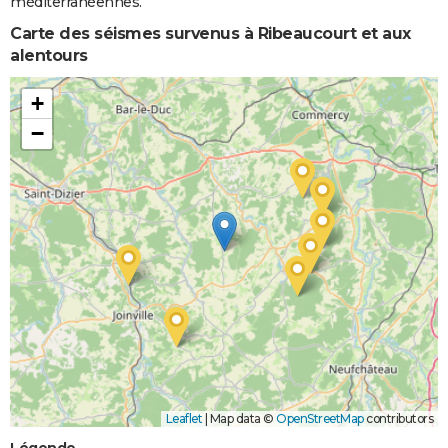
méditerranéennes.
Coulées de
Boue
Carte des séismes survenus à Ribeaucourt et aux
alentours
+
−
Leaflet
|
Map data ©
OpenStreetMap
contributors
Légende