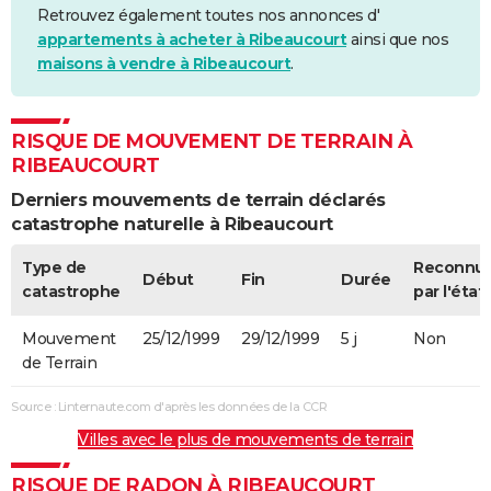
Retrouvez également toutes nos annonces d'
appartements à acheter à Ribeaucourt
ainsi que nos
maisons à vendre à Ribeaucourt
.
RISQUE DE MOUVEMENT DE TERRAIN À
RIBEAUCOURT
Derniers mouvements de terrain déclarés
catastrophe naturelle à Ribeaucourt
Type de
Reconnu
Début
Fin
Durée
catastrophe
par l'état
Mouvement
25/12/1999
29/12/1999
5 j
Non
de Terrain
Source : Linternaute.com d'après les données de la CCR
Villes avec le plus de mouvements de terrain
RISQUE DE RADON À RIBEAUCOURT