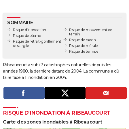
City break
Voyage de noces
Climat
Destinations
Voyage nature
Forum
+
PHOTO
GUIDES D'ACHAT
SOMMAIRE
Risque d’inondation
Risque de mouvement de
BONS PLANS
terrain
Risque de séisme
Risque de radon
Risque de retrait-gonflement
CARTE DE VOEUX
des argiles
Risque de mérule
Risque de termite
Carte Bonne année
Carte Pâques
Carte de Noël
Carte Saint-Valentin
Carte d'anniversaire
DICTIONNAIRE
Biographies
Expressions
Dictionnaire
Citations
Proverbes
Ribeaucourt a subi 7 catastrophes naturelles depuis les
PROGRAMME TV
années 1980, la dernière datant de 2004. La commune a dû
COPAINS D'AVANT
faire face à 1 inondation en 2004.
Se connecter
Collèges
Universités
Service militaire
S'inscrire
Lycées
Primaires
Entreprises
Avis de recherche
AVIS DE DÉCÈS
FORUM
Lifestyle
Sport
Television
Cinema
Bricolage
Culture
Auto
Voyage
RISQUE D’INONDATION À RIBEAUCOURT
Carte des zones inondables à Ribeaucourt