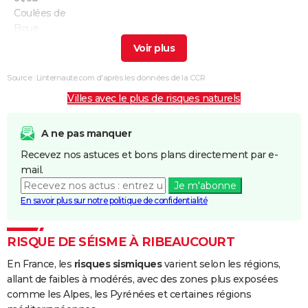
Coulées de
Boue
Inondations
28/10/1998
29/10/1998
2 j
Oui
et/ou
Source : Linternaute.com d'après les données de la CCR
Coulées de
Villes avec le plus de risques naturels
Boue
Inondations
24/02/1997
01/03/1997
6 j
Oui
A ne pas manquer
et/ou
Recevez nos astuces et bons plans directement par e-
Coulées de
mail.
Boue
Je m'abonne
En savoir plus sur notre politique de confidentialité
Inondations
15/02/1990
19/02/1990
5 j
Oui
et/ou
Coulées de
RISQUE DE SÉISME À RIBEAUCOURT
Boue
En France, les
risques sismiques
varient selon les régions,
allant de faibles à modérés, avec des zones plus exposées
Inondations
05/12/1988
06/12/1988
2 j
Oui
comme les Alpes, les Pyrénées et certaines régions
et/ou