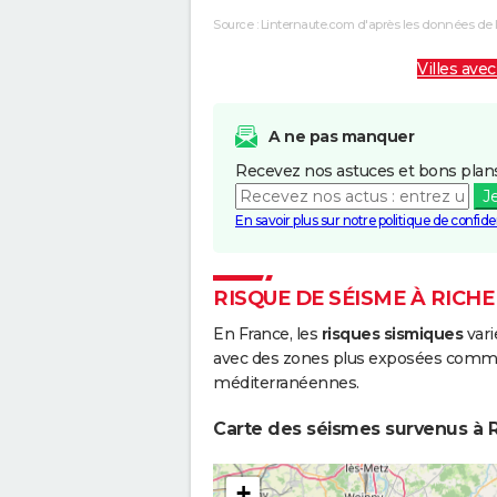
Source : Linternaute.com d'après les données de 
Villes avec
A ne pas manquer
Recevez nos astuces et bons plans
J
En savoir plus sur notre politique de confiden
RISQUE DE SÉISME À RICHE
En France, les
risques sismiques
vari
avec des zones plus exposées comme 
méditerranéennes.
Carte des séismes survenus à R
+