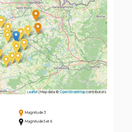
Leaflet
|
Map data ©
OpenStreetMap
contributors
Magnitude 3
Magnitude 5 et 6