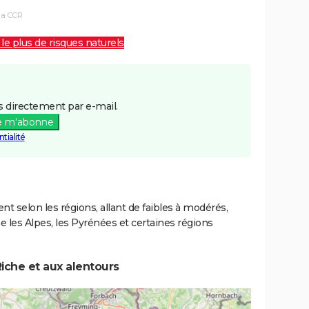
la CCR
 le plus de risques naturels
 directement par e-mail.
e m'abonne
tialité
ent selon les régions, allant de faibles à modérés,
les Alpes, les Pyrénées et certaines régions
iche et aux alentours