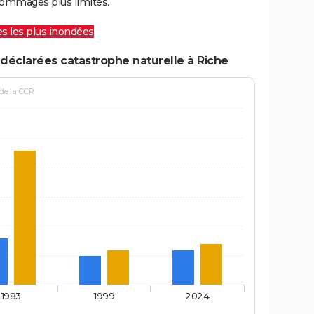
ommages plus limités.
les les plus inondées
déclarées catastrophe naturelle à Riche
 de la CCR
1983
1999
2024