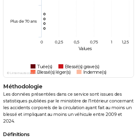
0
0
Plus de 70 ans
0
0
0
0,25
0,5
0,75
1
1,25
Values
Tuée(s)
Blessé(s) grave(s)
Blessé(s) léger(s)
Indemne(s)
© Linternaute.com 2026
Méthodologie
Les données présentées dans ce service sont issues des
statistiques publiées par le ministère de l'Intérieur concernant
les accidents corporels de la circulation ayant fait au moins un
blessé et impliquant au moins un véhicule entre 2009 et
2024.
Définitions