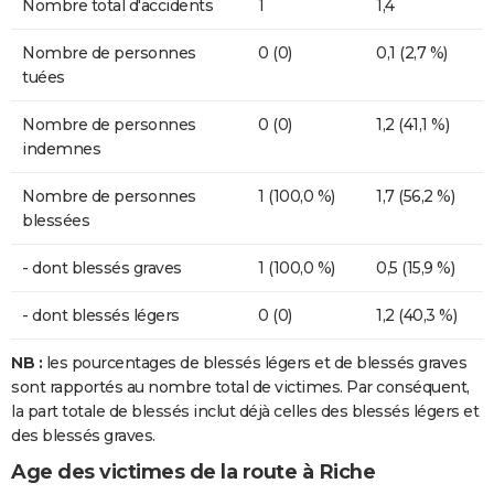
Nombre total d'accidents
1
1,4
Nombre de personnes
0 (0)
0,1 (2,7 %)
tuées
Nombre de personnes
0 (0)
1,2 (41,1 %)
indemnes
Nombre de personnes
1 (100,0 %)
1,7 (56,2 %)
blessées
- dont blessés graves
1 (100,0 %)
0,5 (15,9 %)
- dont blessés légers
0 (0)
1,2 (40,3 %)
NB :
les pourcentages de blessés légers et de blessés graves
sont rapportés au nombre total de victimes. Par conséquent,
la part totale de blessés inclut déjà celles des blessés légers et
des blessés graves.
Age des victimes de la route à Riche