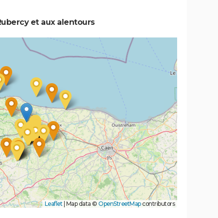
ubercy et aux alentours
Leaflet
|
Map data ©
OpenStreetMap
contributors