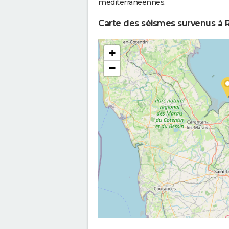
méditerranéennes.
Carte des séismes survenus à R
+
−