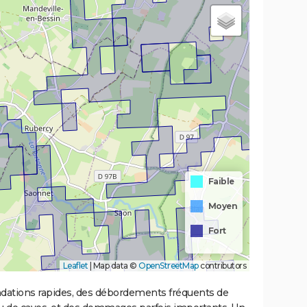
Faible
Moyen
Fort
Leaflet
|
Map data ©
OpenStreetMap
contributors
ondations rapides, des débordements fréquents de