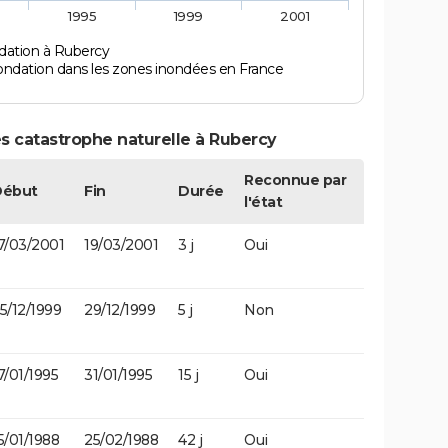
1995
1999
2001
dation à Rubercy
ondation dans les zones inondées en France
s catastrophe naturelle à Rubercy
Reconnue par
Début
Fin
Durée
l'état
7/03/2001
19/03/2001
3 j
Oui
5/12/1999
29/12/1999
5 j
Non
7/01/1995
31/01/1995
15 j
Oui
5/01/1988
25/02/1988
42 j
Oui