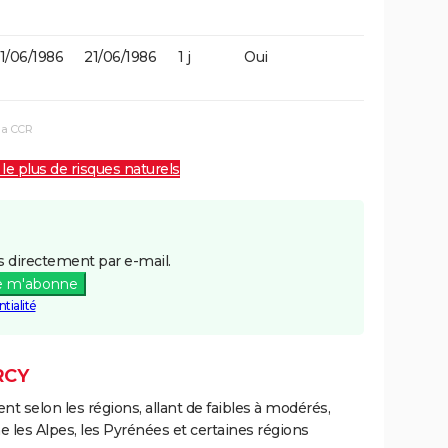
1/06/1986
21/06/1986
1 j
Oui
la CCR
 le plus de risques naturels
 directement par e-mail.
e m'abonne
tialité
RCY
ent selon les régions, allant de faibles à modérés,
les Alpes, les Pyrénées et certaines régions