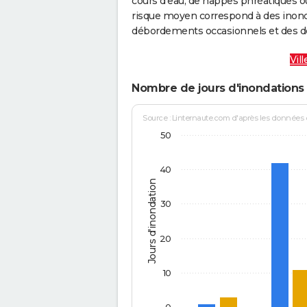
cours d’eau, de nappes phréatiques 
risque moyen correspond à des inond
débordements occasionnels et des d
Vil
Nombre de jours d'inondations 
Source : Linternaute.com d'après les données
50
40
Jours d'inondation
30
20
10