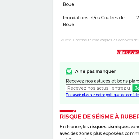
Boue
Inondations et/ou Coulées de
2
Boue
Source : Linternaute.com d'après les données de 
Villes avec
A ne pas manquer
Recevez nos astuces et bons plans
J
En savoir plus sur notre politique de confiden
RISQUE DE SÉISME À RUBE
En France, les
risques sismiques
vari
avec des zones plus exposées comme 