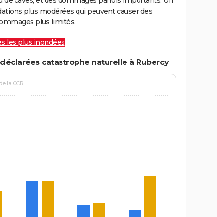
ou de caves, et des dommages parfois importants. Un
ations plus modérées qui peuvent causer des
ommages plus limités.
les les plus inondées
déclarées catastrophe naturelle à Rubercy
 de la CCR