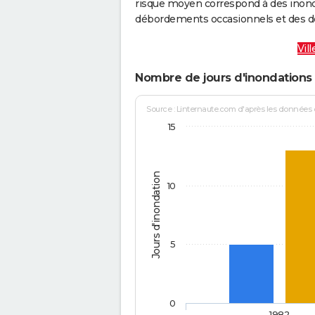
risque moyen correspond à des inond
débordements occasionnels et des d
Vil
Nombre de jours d'inondations 
Source : Linternaute.com d'après les données
15
Jours d'inondation
10
5
0
1982