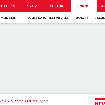
TUALITÉS
SPORT
CULTURE
FINANCE
A
IMMOBILIER
RISQUES NATURELS PAR VILLE
BANQUE
ASSU
elle-Aquitaine
Creuse
Sagnat
NEW