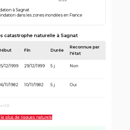
dation à Sagnat
ondation dans les zones inondées en France
s catastrophe naturelle à Sagnat
Reconnue par
Début
Fin
Durée
l'état
5/12/1999
29/12/1999
5 j
Non
6/11/1982
10/11/1982
5 j
Oui
la CCR
 le plus de risques naturels