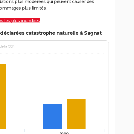
ations plus modérées qui peuvent causer des
ommages plus limités.
les les plus inondées
déclarées catastrophe naturelle à Sagnat
 de la CCR
1999