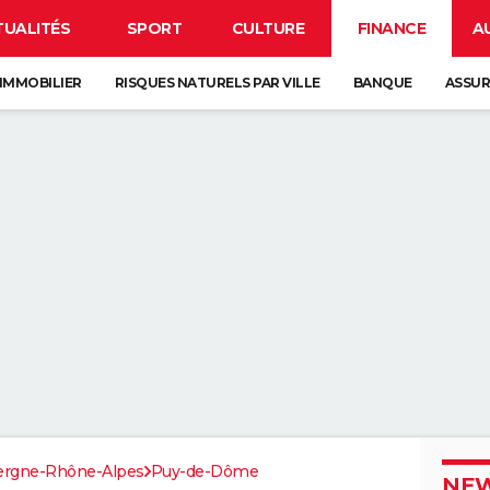
TUALITÉS
SPORT
CULTURE
FINANCE
A
IMMOBILIER
RISQUES NATURELS PAR VILLE
BANQUE
ASSU
ergne-Rhône-Alpes
Puy-de-Dôme
NEW