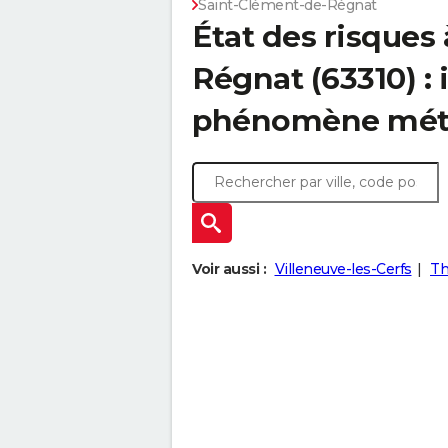
Saint-Clément-de-Régnat
État des risques
Régnat (63310) :
phénomène mét
Voir aussi :
Villeneuve-les-Cerfs
Th