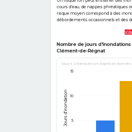
Un risque fort peut entraîner des in
cours d’eau, de nappes phréatiques 
risque moyen correspond à des inond
débordements occasionnels et des d
Vil
Nombre de jours d'inondations 
Clément-de-Régnat
Source : Linternaute.com d'après les données
15
Jours d'inondation
10
5