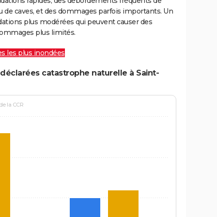
ondations rapides, des débordements fréquents de
ou de caves, et des dommages parfois importants. Un
ations plus modérées qui peuvent causer des
ommages plus limités.
les les plus inondées
déclarées catastrophe naturelle à Saint-
 de la CCR