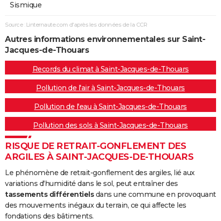
Sismique
Source : Linternaute.com d'après les données de la CCR
Autres informations environnementales sur Saint-
Jacques-de-Thouars
Records du climat à Saint-Jacques-de-Thouars
Pollution de l'air à Saint-Jacques-de-Thouars
Pollution de l'eau à Saint-Jacques-de-Thouars
Pollution des sols à Saint-Jacques-de-Thouars
RISQUE DE RETRAIT-GONFLEMENT DES
ARGILES À SAINT-JACQUES-DE-THOUARS
Le phénomène de retrait-gonflement des argiles, lié aux
variations d'humidité dans le sol, peut entraîner des
tassements différentiels
dans une commune en provoquant
des mouvements inégaux du terrain, ce qui affecte les
fondations des bâtiments.