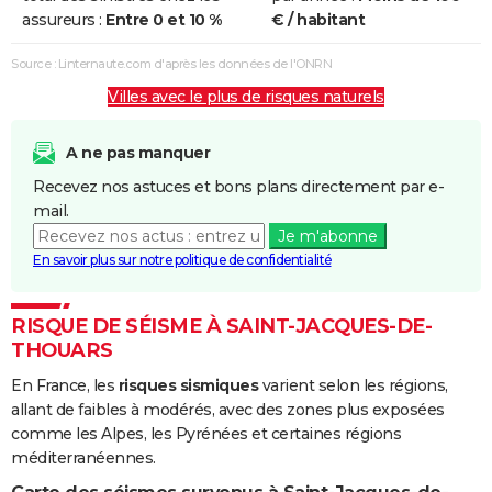
et/ou
assureurs :
Entre 0 et 10 %
€ / habitant
Coulées de
Boue
Source : Linternaute.com d'après les données de l'ONRN
Villes avec le plus de risques naturels
Inondations
03/12/1992
09/12/1992
7 j
Oui
et/ou
Coulées de
A ne pas manquer
Boue
Recevez nos astuces et bons plans directement par e-
mail.
Inondations
01/04/1983
28/04/1983
28 j
Oui
Je m'abonne
et/ou
En savoir plus sur notre politique de confidentialité
Coulées de
Boue
RISQUE DE SÉISME À SAINT-JACQUES-DE-
Inondations
08/12/1982
31/12/1982
24 j
Oui
THOUARS
et/ou
En France, les
risques sismiques
varient selon les régions,
Coulées de
allant de faibles à modérés, avec des zones plus exposées
Boue
comme les Alpes, les Pyrénées et certaines régions
méditerranéennes.