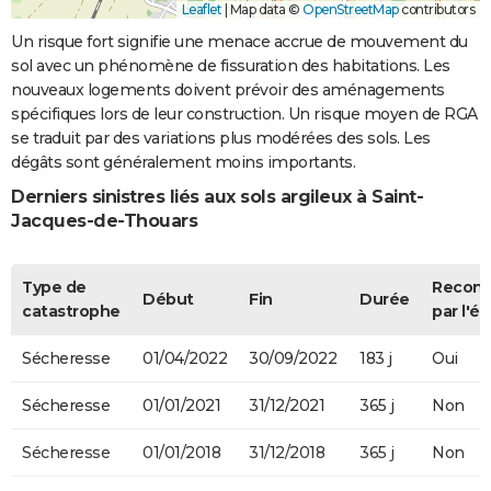
Leaflet
|
Map data ©
OpenStreetMap
contributors
Un risque fort signifie une menace accrue de mouvement du
sol avec un phénomène de fissuration des habitations. Les
nouveaux logements doivent prévoir des aménagements
spécifiques lors de leur construction. Un risque moyen de RGA
se traduit par des variations plus modérées des sols. Les
dégâts sont généralement moins importants.
Derniers sinistres liés aux sols argileux à Saint-
Jacques-de-Thouars
Type de
Recon
Début
Fin
Durée
catastrophe
par l'ét
Sécheresse
01/04/2022
30/09/2022
183 j
Oui
Sécheresse
01/01/2021
31/12/2021
365 j
Non
Sécheresse
01/01/2018
31/12/2018
365 j
Non