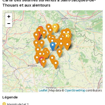
Carte des séismes survenus à Saint-Jacques-de-
Thouars et aux alentours
+
−
Leaflet
|
Map data ©
OpenStreetMap
contributors
Légende
Magnitude 1 et 2