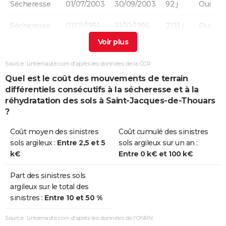
Sécheresse
01/07/2003
30/09/2003
92 j
Oui
Sécheresse
01/01/1991
31/10/1996
2131 j
Oui
Sécheresse
01/05/1989
31/12/1990
610 j
Oui
Source : Linternaute.com d'après les données de la CCR
Quel est le coût des mouvements de terrain
différentiels consécutifs à la sécheresse et à la
réhydratation des sols à Saint-Jacques-de-Thouars
?
Coût moyen des sinistres
Coût cumulé des sinistres
sols argileux :
Entre 2,5 et 5
sols argileux sur un an :
k€
Entre 0 k€ et 100 k€
Part des sinistres sols
argileux sur le total des
sinistres :
Entre 10 et 50 %
Source : Linternaute.com d'après les données de l'ONRN