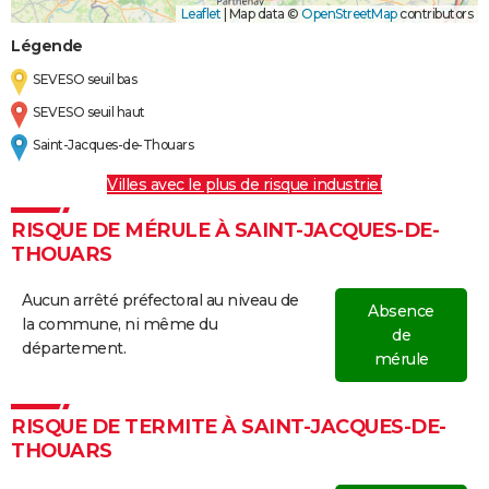
Leaflet
|
Map data ©
OpenStreetMap
contributors
Légende
SEVESO seuil bas
SEVESO seuil haut
Saint-Jacques-de-Thouars
Villes avec le plus de risque industriel
RISQUE DE MÉRULE À SAINT-JACQUES-DE-
THOUARS
Aucun arrêté préfectoral au niveau de
Absence
la commune, ni même du
de
département.
mérule
RISQUE DE TERMITE À SAINT-JACQUES-DE-
THOUARS