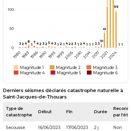
99
100
50
41
10
8
7
5
4
4
4
4
4
3
3
3
3
3
3
2
2
2
2
2
2
2
1
1
1
1
1
1
1
1
1
0
1980
1990
2005
2017
1986
1999
2014
2024
1983
1995
2010
2021
Magnitude 1
Magnitude 2
Magnitude 3
Magnitude 4
Magnitude 5
Magnitude 6
Derniers séismes déclarés catastrophe naturelle à
Saint-Jacques-de-Thouars
Type de
Reconn
Début
Fin
Durée
catastrophe
par l'éta
Secousse
16/06/2023
17/06/2023
2 j
Non