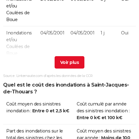
et/ou
Coulées de
Boue
Inondations
04/05/2001
04/05/2001
1 j
Oui
et/ou
Coulées de
Boue
Inondations
25/12/1999
29/12/1999
5 j
Non
et/ou
Source : Linternaute.com d'après les données de la CCR
Coulées de
Quel est le coût des inondations à Saint-Jacques-
Boue
de-Thouars ?
Inondations
15/08/1997
15/08/1997
1 j
Oui
Coût moyen des sinistres
Coût cumulé par année
et/ou
inondation :
Entre 0 et 2,5 k€
des sinistres inondation :
Coulées de
Entre 0 k€ et 100 k€
Boue
Part des inondations sur le
Coût moyen des sinistres
Inondations
17/01/1995
31/01/1995
15 j
Oui
total des sinistres chez les
par année :
Moins de 100