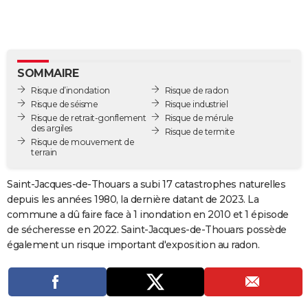
City break
Voyage de noces
Climat
Destinations
Voyage nature
Forum
+
PHOTO
GUIDES D'ACHAT
BONS PLANS
SOMMAIRE
Risque d’inondation
Risque de radon
CARTE DE VOEUX
Risque de séisme
Risque industriel
Risque de retrait-gonflement
Risque de mérule
Carte Bonne année
Carte Pâques
Carte de Noël
Carte Saint-Valentin
Carte d'anniversaire
DICTIONNAIRE
des argiles
Risque de termite
Risque de mouvement de
terrain
Biographies
Expressions
Dictionnaire
Citations
Proverbes
PROGRAMME TV
Saint-Jacques-de-Thouars a subi 17 catastrophes naturelles
COPAINS D'AVANT
depuis les années 1980, la dernière datant de 2023. La
Se connecter
Collèges
Universités
Service militaire
S'inscrire
Lycées
Primaires
Entreprises
Avis de recherche
AVIS DE DÉCÈS
commune a dû faire face à 1 inondation en 2010 et 1 épisode
de sécheresse en 2022. Saint-Jacques-de-Thouars possède
FORUM
également un risque important d'exposition au radon.
Lifestyle
Sport
Television
Cinema
Bricolage
Culture
Auto
Voyage