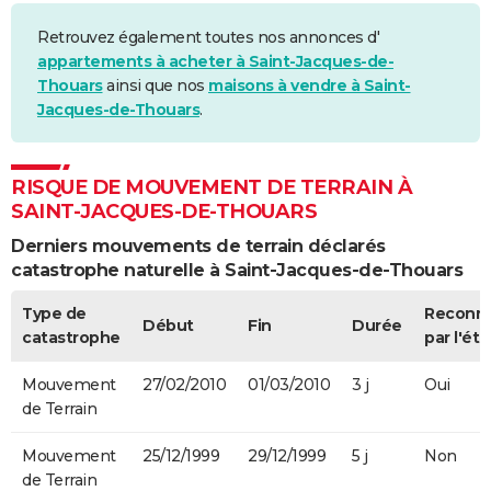
Retrouvez également toutes nos annonces d'
appartements à acheter à Saint-Jacques-de-
Thouars
ainsi que nos
maisons à vendre à Saint-
Jacques-de-Thouars
.
RISQUE DE MOUVEMENT DE TERRAIN À
SAINT-JACQUES-DE-THOUARS
Derniers mouvements de terrain déclarés
catastrophe naturelle à Saint-Jacques-de-Thouars
Type de
Reconn
Début
Fin
Durée
catastrophe
par l'éta
Mouvement
27/02/2010
01/03/2010
3 j
Oui
de Terrain
Mouvement
25/12/1999
29/12/1999
5 j
Non
de Terrain