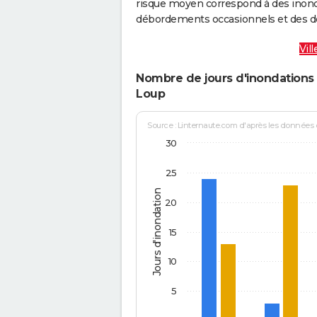
risque moyen correspond à des inond
débordements occasionnels et des d
Vil
Nombre de jours d'inondations 
Loup
Source : Linternaute.com d'après les données
30
25
Jours d'inondation
20
15
10
5