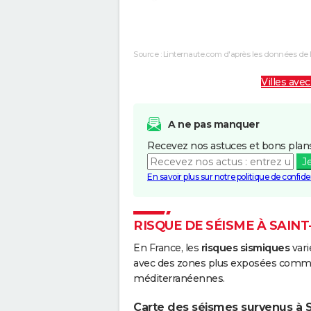
Inondations et/ou Coulées de Boue
Source : Linternaute.com d'après les données de 
Inondations et/ou Coulées de Boue
Villes avec
Inondations et/ou Coulées de Boue
Inondations et/ou Coulées de Boue
A ne pas manquer
Recevez nos astuces et bons plans
J
En savoir plus sur notre politique de confiden
RISQUE DE SÉISME À SAIN
En France, les
risques sismiques
vari
avec des zones plus exposées comme 
méditerranéennes.
Carte des séismes survenus à S