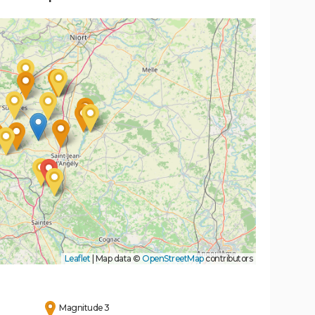
Leaflet
|
Map data ©
OpenStreetMap
contributors
Magnitude 3