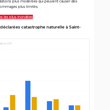
ations plus modérées qui peuvent causer des
ommages plus limités.
les les plus inondées
déclarées catastrophe naturelle à Saint-
 de la CCR