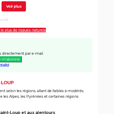
30/12/1993
15/01/1994
17 j
Oui
la CCR
25/07/1983
26/07/1983
2 j
Oui
 le plus de risques naturels
18/07/1983
18/07/1983
1 j
Oui
08/12/1982
31/12/1982
24 j
Oui
 directement par e-mail.
e m'abonne
tialité
T-LOUP
ent selon les régions, allant de faibles à modérés,
les Alpes, les Pyrénées et certaines régions
aint-Loup et aux alentours