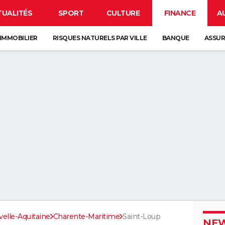
TUALITÉS
SPORT
CULTURE
FINANCE
A
IMMOBILIER
RISQUES NATURELS PAR VILLE
BANQUE
ASSU
elle-Aquitaine
Charente-Maritime
Saint-Loup
NEW