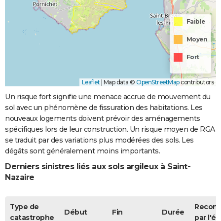
Faible
Moyen
Fort
Leaflet
|
Map data ©
OpenStreetMap
contributors
Un risque fort signifie une menace accrue de mouvement du
sol avec un phénomène de fissuration des habitations. Les
nouveaux logements doivent prévoir des aménagements
spécifiques lors de leur construction. Un risque moyen de RGA
se traduit par des variations plus modérées des sols. Les
dégâts sont généralement moins importants.
Derniers sinistres liés aux sols argileux à Saint-
Nazaire
Type de
Recon
Début
Fin
Durée
catastrophe
par l'ét