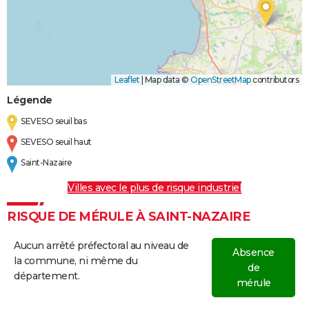
Leaflet
|
Map data ©
OpenStreetMap
contributors
Légende
SEVESO seuil bas
SEVESO seuil haut
Saint-Nazaire
Villes avec le plus de risque industriel
RISQUE DE MÉRULE À SAINT-NAZAIRE
Aucun arrêté préfectoral au niveau de
Absence
la commune, ni même du
de
département.
mérule