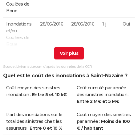
Coulées de
Boue
Inondations
28/05/2016
28/05/2016
1 j
Oui
et/ou
Coulées de
Boue
Chocs
28/02/2010
28/02/2010
1 j
Oui
Mécaniques
Source : Linternaute.com d'après les données de la CCR
liés à l'action
Quel est le coût des inondations à Saint-Nazaire ?
des Vagues
Coût moyen des sinistres
Coût cumulé par année
Inondations
14/09/2006
14/09/2006
1 j
Oui
inondation :
Entre 5 et 10 k€
des sinistres inondation :
et/ou
Entre 2 M€ et 5 M€
Coulées de
Boue
Part des inondations sur le
Coût moyen des sinistres
total des sinistres chez les
par année :
Moins de 100
Inondations
04/08/2004
04/08/2004
1 j
Oui
assureurs :
Entre 0 et 10 %
€ / habitant
et/ou