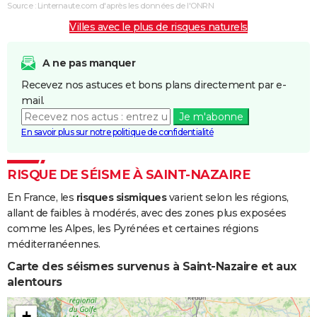
Coulées de
Source : Linternaute.com d'après les données de l'ONRN
Boue
Villes avec le plus de risques naturels
Inondations
10/01/2001
15/02/2001
37 j
Oui
et/ou
A ne pas manquer
Coulées de
Recevez nos astuces et bons plans directement par e-
Boue
mail.
Je m'abonne
Inondations
25/12/1999
29/12/1999
5 j
Non
En savoir plus sur notre politique de confidentialité
et/ou
Coulées de
Boue
RISQUE DE SÉISME À SAINT-NAZAIRE
En France, les
risques sismiques
varient selon les régions,
allant de faibles à modérés, avec des zones plus exposées
comme les Alpes, les Pyrénées et certaines régions
méditerranéennes.
Carte des séismes survenus à Saint-Nazaire et aux
alentours
+