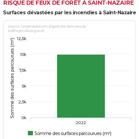
RISQUE DE FEUX DE FORÊT À SAINT-NAZAIRE
Surfaces dévastées par les incendies à Saint-Nazaire
Source : Linternaute.com d'après les données du
bdiff.agriculture.gouv.fr
12,5k
Somme des surfaces parcourues (m²)
10k
7,5k
5k
2,5k
0k
2022
Somme des surfaces parcourues (m²)