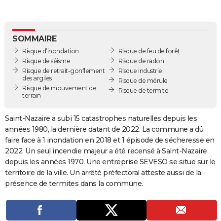
City break
Voyage de noces
Climat
Destinations
Voyage nature
Forum
+
PHOTO
GUIDES D'ACHAT
SOMMAIRE
Risque d’inondation
Risque de feu de forêt
BONS PLANS
Risque de séisme
Risque de radon
Risque de retrait-gonflement
Risque industriel
CARTE DE VOEUX
des argiles
Risque de mérule
Risque de mouvement de
Carte Bonne année
Carte Pâques
Carte de Noël
Carte Saint-Valentin
Carte d'anniversaire
Risque de termite
DICTIONNAIRE
terrain
Biographies
Expressions
Dictionnaire
Citations
Proverbes
PROGRAMME TV
Saint-Nazaire a subi 15 catastrophes naturelles depuis les
années 1980, la dernière datant de 2022. La commune a dû
COPAINS D'AVANT
faire face à 1 inondation en 2018 et 1 épisode de sécheresse en
Se connecter
Collèges
Universités
Service militaire
S'inscrire
Lycées
Primaires
Entreprises
Avis de recherche
2022. Un seul incendie majeur a été recensé à Saint-Nazaire
AVIS DE DÉCÈS
depuis les années 1970. Une entreprise SEVESO se situe sur le
FORUM
territoire de la ville. Un arrêté préfectoral atteste aussi de la
présence de termites dans la commune.
Lifestyle
Sport
Television
Cinema
Bricolage
Culture
Auto
Voyage