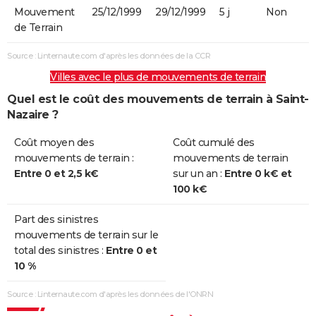
Mouvement
25/12/1999
29/12/1999
5 j
Non
de Terrain
Source : Linternaute.com d'après les données de la CCR
Villes avec le plus de mouvements de terrain
Quel est le coût des mouvements de terrain à Saint-
Nazaire ?
Coût moyen des
Coût cumulé des
mouvements de terrain :
mouvements de terrain
Entre 0 et 2,5 k€
sur un an :
Entre 0 k€ et
100 k€
Part des sinistres
mouvements de terrain sur le
total des sinistres :
Entre 0 et
10 %
Source : Linternaute.com d'après les données de l'ONRN