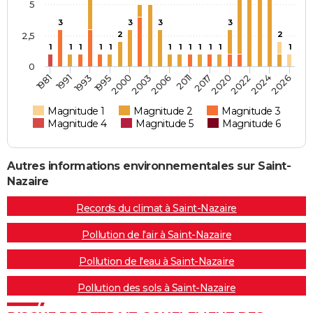
5
3
3
3
3
2
2
2,5
1
1
1
1
1
1
1
1
1
1
1
1
0
1981
2006
2026
2003
2024
2000
2022
1995
2020
1993
2017
1991
2011
Magnitude 1
Magnitude 2
Magnitude 3
Magnitude 4
Magnitude 5
Magnitude 6
Autres informations environnementales sur Saint-
Nazaire
Records du climat à Saint-Nazaire
Pollution de l'air à Saint-Nazaire
Pollution de l'eau à Saint-Nazaire
Pollution des sols à Saint-Nazaire