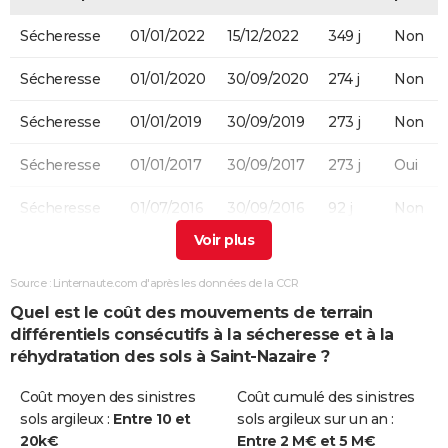
Sécheresse
01/01/2022
15/12/2022
349 j
Non
Sécheresse
01/01/2020
30/09/2020
274 j
Non
Sécheresse
01/01/2019
30/09/2019
273 j
Non
Sécheresse
01/01/2017
30/09/2017
273 j
Oui
Sécheresse
01/07/2016
30/09/2016
92 j
Non
Sécheresse
01/07/2005
30/09/2005
92 j
Non
Source : Linternaute.com d'après les données de la CCR
Sécheresse
01/07/2003
30/09/2003
92 j
Oui
Quel est le coût des mouvements de terrain
différentiels consécutifs à la sécheresse et à la
réhydratation des sols à Saint-Nazaire ?
Coût moyen des sinistres
Coût cumulé des sinistres
sols argileux :
Entre 10 et
sols argileux sur un an :
20k€
Entre 2 M€ et 5 M€