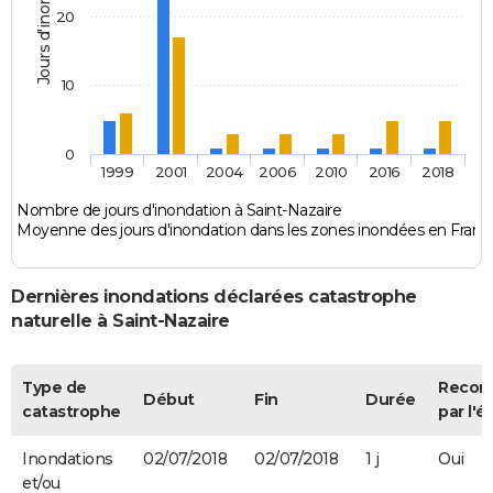
Jours d'inondation
20
10
0
1999
2001
2004
2006
2010
2016
2018
Nombre de jours d'inondation à Saint-Nazaire
Moyenne des jours d'inondation dans les zones inondées en Franc
Dernières inondations déclarées catastrophe
naturelle à Saint-Nazaire
Type de
Recon
Début
Fin
Durée
catastrophe
par l'é
Inondations
02/07/2018
02/07/2018
1 j
Oui
et/ou