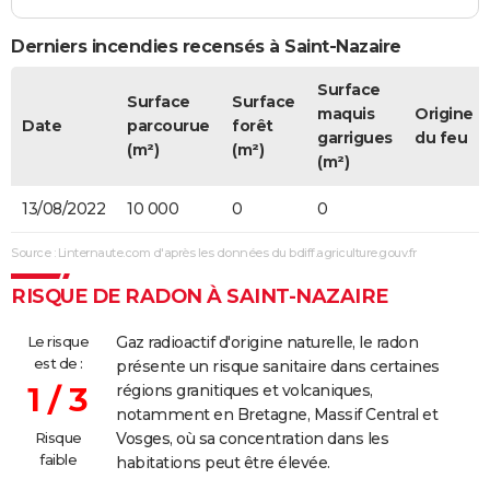
Derniers incendies recensés à Saint-Nazaire
Surface
Surface
Surface
maquis
Origine
Date
parcourue
forêt
garrigues
du feu
(m²)
(m²)
(m²)
13/08/2022
10 000
0
0
Source : Linternaute.com d'après les données du bdiff.agriculture.gouv.fr
RISQUE DE RADON À SAINT-NAZAIRE
Le risque
Gaz radioactif d'origine naturelle, le radon
est de :
présente un risque sanitaire dans certaines
1 / 3
régions granitiques et volcaniques,
notamment en Bretagne, Massif Central et
Risque
Vosges, où sa concentration dans les
faible
habitations peut être élevée.