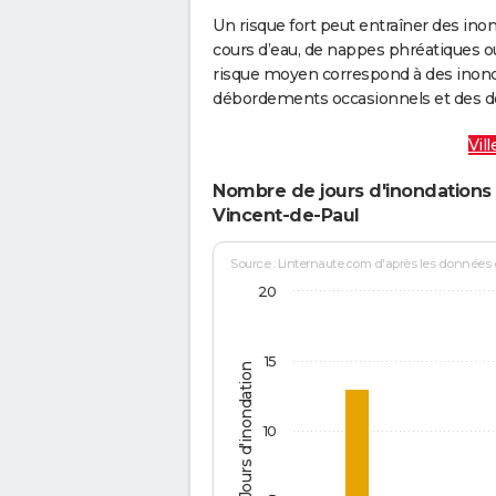
Un risque fort peut entraîner des in
cours d’eau, de nappes phréatiques 
risque moyen correspond à des inond
débordements occasionnels et des d
Vil
Nombre de jours d'inondations 
Vincent-de-Paul
Source : Linternaute.com d'après les données
20
15
Jours d'inondation
10