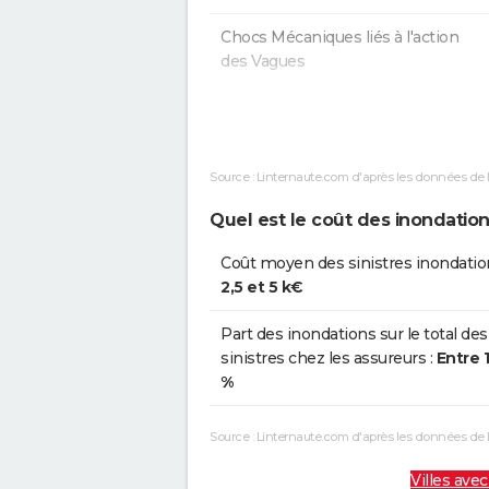
Chocs Mécaniques liés à l'action
des Vagues
Inondations et/ou Coulées de Boue
Chocs Mécaniques liés à l'action
Source : Linternaute.com d'après les données de 
des Vagues
Quel est le coût des inondation
Chocs Mécaniques liés à l'action
des Vagues
Coût moyen des sinistres inondatio
2,5 et 5 k€
Inondations et/ou Coulées de Boue
Part des inondations sur le total des
sinistres chez les assureurs :
Entre 
%
Source : Linternaute.com d'après les données de
Villes avec