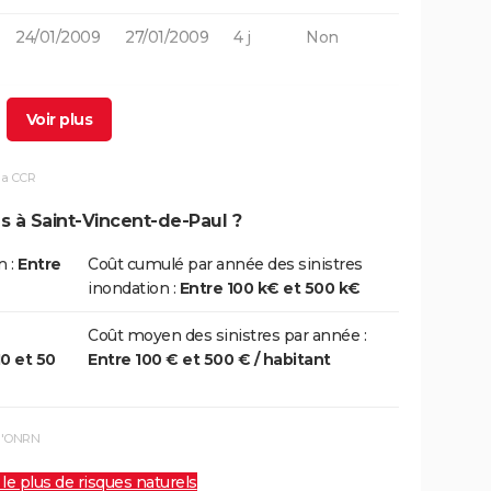
24/01/2009
27/01/2009
4 j
Non
25/12/1999
29/12/1999
5 j
Non
25/12/1999
29/12/1999
5 j
Non
la CCR
s à Saint-Vincent-de-Paul ?
07/02/1996
08/02/1996
2 j
Oui
n :
Entre
Coût cumulé par année des sinistres
inondation :
Entre 100 k€ et 500 k€
06/11/1982
10/11/1982
5 j
Oui
Coût moyen des sinistres par année :
10 et 50
Entre 100 € et 500 € / habitant
 l'ONRN
 le plus de risques naturels