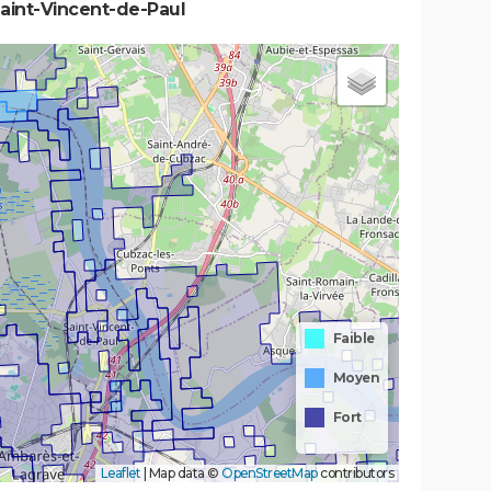
aint-Vincent-de-Paul
Faible
Moyen
Fort
Leaflet
|
Map data ©
OpenStreetMap
contributors