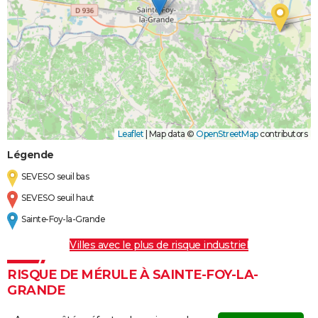
Leaflet
|
Map data ©
OpenStreetMap
contributors
Légende
SEVESO seuil bas
SEVESO seuil haut
Sainte-Foy-la-Grande
Villes avec le plus de risque industriel
RISQUE DE MÉRULE À SAINTE-FOY-LA-
GRANDE