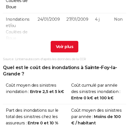
Coulées de
Boue
Inondations
24/01/2009
27/01/2009
4 j
Non
et/ou
Coulées de
Boue
Chocs
24/01/2009
27/01/2009
4 j
Non
Mécaniques
Source : Linternaute.com d'après les données de la CCR
liés à l'action
Quel est le coût des inondations à Sainte-Foy-la-
des Vagues
Grande ?
Inondations
25/12/1999
29/12/1999
5 j
Non
Coût moyen des sinistres
Coût cumulé par année
et/ou
inondation :
Entre 2,5 et 5 k€
des sinistres inondation :
Coulées de
Entre 0 k€ et 100 k€
Boue
Part des inondations sur le
Coût moyen des sinistres
Chocs
25/12/1999
29/12/1999
5 j
Non
total des sinistres chez les
par année :
Moins de 100
Mécaniques
assureurs :
Entre 0 et 10 %
€ / habitant
liés à l'action