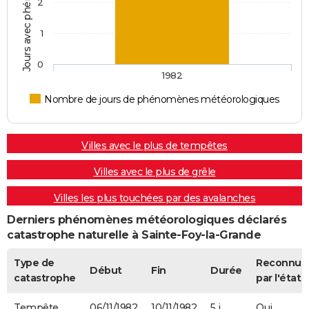
2
1
0
1982
Nombre de jours de phénomènes météorologiques
Villes avec le plus de tempêtes
Villes avec le plus de grêle
Villes les plus touchées par des avalanches
Derniers phénomènes météorologiques déclarés
catastrophe naturelle à Sainte-Foy-la-Grande
Type de
Reconnue
Début
Fin
Durée
catastrophe
par l'état
Tempête
06/11/1982
10/11/1982
5 j
Oui