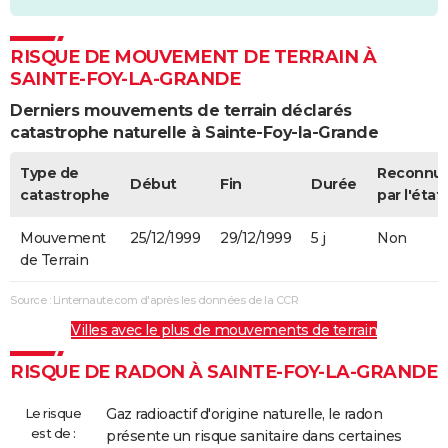
RISQUE DE MOUVEMENT DE TERRAIN À
SAINTE-FOY-LA-GRANDE
Derniers mouvements de terrain déclarés
catastrophe naturelle à Sainte-Foy-la-Grande
Type de
Reconnu
Début
Fin
Durée
catastrophe
par l'état
Mouvement
25/12/1999
29/12/1999
5 j
Non
de Terrain
Source : Linternaute.com d'après les données de la CCR
Villes avec le plus de mouvements de terrain
RISQUE DE RADON À SAINTE-FOY-LA-GRANDE
Le risque
Gaz radioactif d'origine naturelle, le radon
est de :
présente un risque sanitaire dans certaines