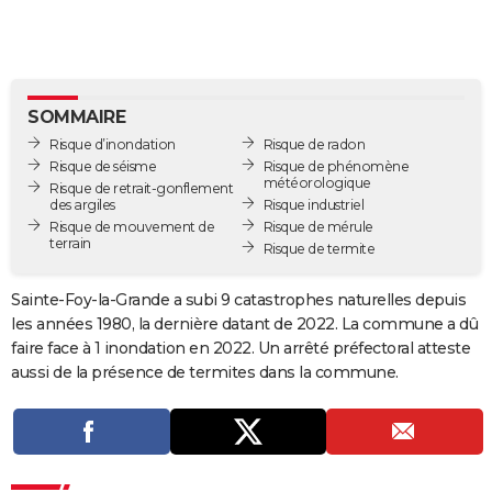
City break
Voyage de noces
Climat
Destinations
Voyage nature
Forum
+
PHOTO
GUIDES D'ACHAT
BONS PLANS
SOMMAIRE
Risque d’inondation
Risque de radon
CARTE DE VOEUX
Risque de séisme
Risque de phénomène
météorologique
Risque de retrait-gonflement
Carte Bonne année
Carte Pâques
Carte de Noël
Carte Saint-Valentin
Carte d'anniversaire
DICTIONNAIRE
des argiles
Risque industriel
Risque de mouvement de
Risque de mérule
terrain
Biographies
Expressions
Dictionnaire
Citations
Proverbes
Risque de termite
PROGRAMME TV
COPAINS D'AVANT
Sainte-Foy-la-Grande a subi 9 catastrophes naturelles depuis
les années 1980, la dernière datant de 2022. La commune a dû
Se connecter
Collèges
Universités
Service militaire
S'inscrire
Lycées
Primaires
Entreprises
Avis de recherche
AVIS DE DÉCÈS
faire face à 1 inondation en 2022. Un arrêté préfectoral atteste
aussi de la présence de termites dans la commune.
FORUM
Lifestyle
Sport
Television
Cinema
Bricolage
Culture
Auto
Voyage