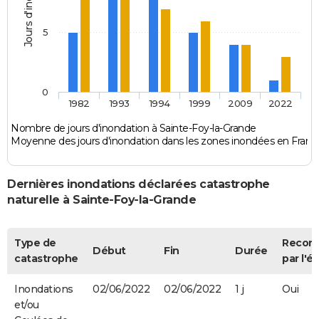
Jours d'inondation
5
0
1982
1993
1994
1999
2009
2022
Nombre de jours d'inondation à Sainte-Foy-la-Grande
Moyenne des jours d'inondation dans les zones inondées en Franc
Dernières inondations déclarées catastrophe
naturelle à Sainte-Foy-la-Grande
Type de
Recon
Début
Fin
Durée
catastrophe
par l'ét
Inondations
02/06/2022
02/06/2022
1 j
Oui
et/ou