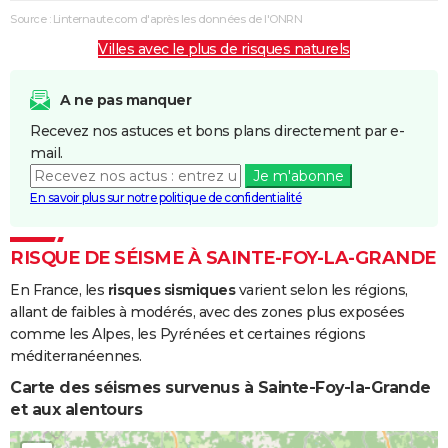
des Vagues
Source : Linternaute.com d'après les données de l'ONRN
Villes avec le plus de risques naturels
Inondations
24/12/1993
10/01/1994
18 j
Oui
et/ou
Coulées de
A ne pas manquer
Boue
Recevez nos astuces et bons plans directement par e-
mail.
Inondations
06/11/1982
10/11/1982
5 j
Oui
Je m'abonne
et/ou
En savoir plus sur notre politique de confidentialité
Coulées de
Boue
RISQUE DE SÉISME À SAINTE-FOY-LA-GRANDE
En France, les
risques sismiques
varient selon les régions,
allant de faibles à modérés, avec des zones plus exposées
comme les Alpes, les Pyrénées et certaines régions
méditerranéennes.
Carte des séismes survenus à Sainte-Foy-la-Grande
et aux alentours