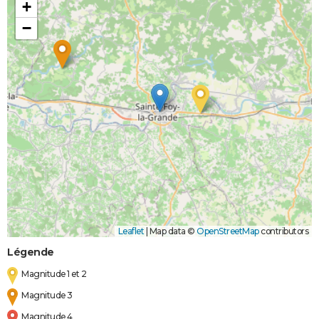
+
−
Leaflet
|
Map data ©
OpenStreetMap
contributors
Légende
Magnitude 1 et 2
Magnitude 3
Magnitude 4