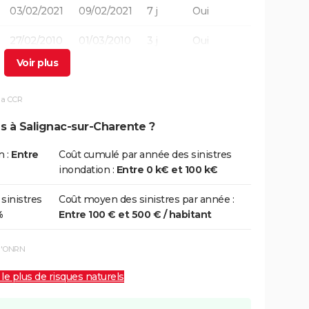
03/02/2021
09/02/2021
7 j
Oui
27/02/2010
01/03/2010
3 j
Oui
27/02/2010
01/03/2010
3 j
Oui
la CCR
25/12/1999
29/12/1999
5 j
Non
ns à Salignac-sur-Charente ?
25/12/1999
29/12/1999
5 j
Non
n :
Entre
Coût cumulé par année des sinistres
inondation :
Entre 0 k€ et 100 k€
30/12/1993
15/01/1994
17 j
Oui
 sinistres
Coût moyen des sinistres par année :
%
Entre 100 € et 500 € / habitant
26/04/1986
30/04/1986
5 j
Oui
08/12/1982
31/12/1982
24 j
Oui
 l'ONRN
 le plus de risques naturels