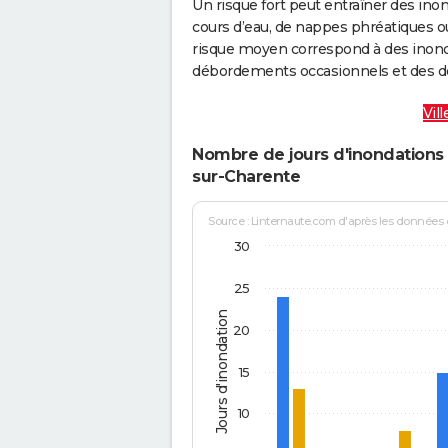
Un risque fort peut entraîner des in
cours d’eau, de nappes phréatiques 
risque moyen correspond à des inond
débordements occasionnels et des d
Vil
Nombre de jours d'inondations 
sur-Charente
Source : Linternaute.com d'après les données
30
25
Jours d'inondation
20
15
10