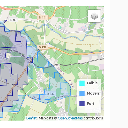
Faible
Moyen
Fort
Leaflet
|
Map data ©
OpenStreetMap
contributors