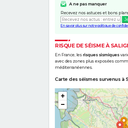
A ne pas manquer
Recevez nos astuces et bons plans
J
En savoir plus sur notre politique de confiden
RISQUE DE SÉISME À SAL
En France, les
risques sismiques
vari
avec des zones plus exposées comme 
méditerranéennes.
Carte des séismes survenus à S
+
−