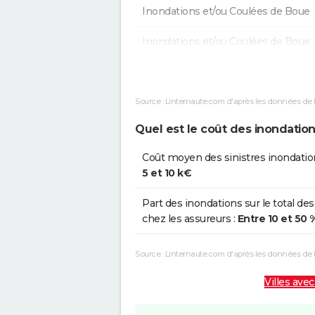
Inondations et/ou Coulées de Boue
Inondations et/ou Coulées de Boue
Chocs Mécaniques liés à l'action
des Vagues
Source : Linternaute.com d'après les données de 
Inondations et/ou Coulées de Boue
Quel est le coût des inondatio
Chocs Mécaniques liés à l'action
Coût moyen des sinistres inondatio
des Vagues
5 et 10 k€
Inondations et/ou Coulées de Boue
Part des inondations sur le total des
chez les assureurs :
Entre 10 et 50 
Inondations et/ou Coulées de Boue
Inondations et/ou Coulées de Boue
Source : Linternaute.com d'après les données de
Villes avec