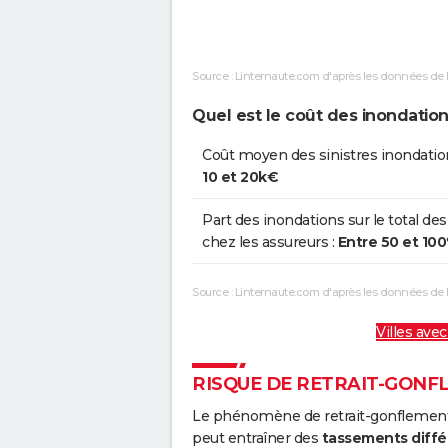
Inondations et/ou Coulées de
1
Boue
Source : Linternaute.com d'après les données de 
Inondations et/ou Coulées de
0
Boue
Quel est le coût des inondati
Inondations et/ou Coulées de
2
Coût moyen des sinistres inondatio
Boue
10 et 20k€
Inondations et/ou Coulées de
3
Part des inondations sur le total des
Boue
chez les assureurs :
Entre 50 et 10
Inondations et/ou Coulées de
0
Source : Linternaute.com d'après les données de
Boue
Villes avec
Inondations et/ou Coulées de
0
Boue
RISQUE DE RETRAIT-GONF
Le phénomène de retrait-gonflement de
peut entraîner des
tassements diffé