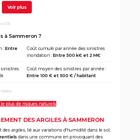
7/01/1995
31/01/1995
15 j
Oui
la CCR
8/05/1988
09/05/1988
2 j
Oui
ons à Sammeron ?
3/06/1983
26/06/1983
4 j
Oui
n :
Entre
Coût cumulé par année des sinistres
inondation :
Entre 500 k€ et 2 M€
0/05/1983
06/06/1983
8 j
Oui
 sinistres
Coût moyen des sinistres par année :
0%
Entre 100 € et 500 € / habitant
1/04/1983
28/04/1983
28 j
Oui
 l'ONRN
 le plus de risques naturels
8/12/1982
31/12/1982
24 j
Oui
LEMENT DES ARGILES À SAMMERON
s argiles, lié aux variations d'humidité dans le sol,
rentiels
dans une commune en provoquant des