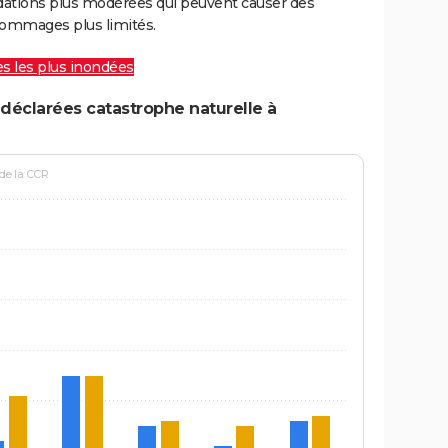
ations plus modérées qui peuvent causer des
ommages plus limités.
les les plus inondées
déclarées catastrophe naturelle à
 de la CCR