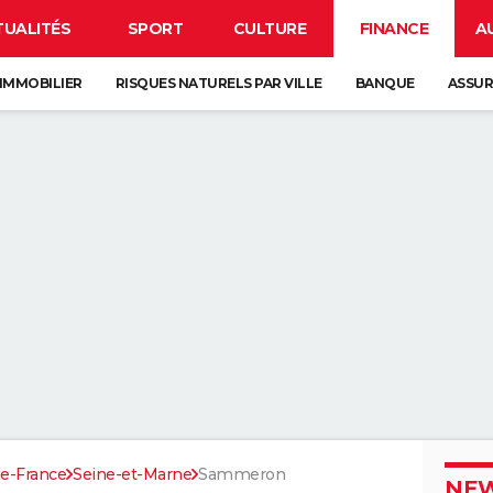
TUALITÉS
SPORT
CULTURE
FINANCE
A
IMMOBILIER
RISQUES NATURELS PAR VILLE
BANQUE
ASSU
de-France
Seine-et-Marne
Sammeron
NEW