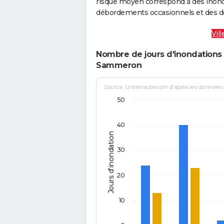
risque moyen correspond à des inond
débordements occasionnels et des d
Vil
Nombre de jours d'inondations 
Sammeron
Source : Linternaute.com d'après les données
50
40
Jours d'inondation
30
20
10