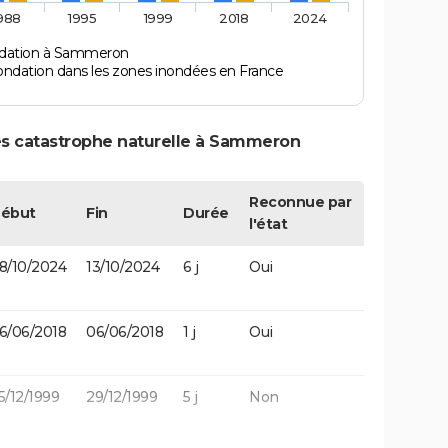
988
1995
1999
2018
2024
ndation à Sammeron
ondation dans les zones inondées en France
es catastrophe naturelle à Sammeron
Reconnue par
ébut
Fin
Durée
l'état
8/10/2024
13/10/2024
6 j
Oui
6/06/2018
06/06/2018
1 j
Oui
5/12/1999
29/12/1999
5 j
Non