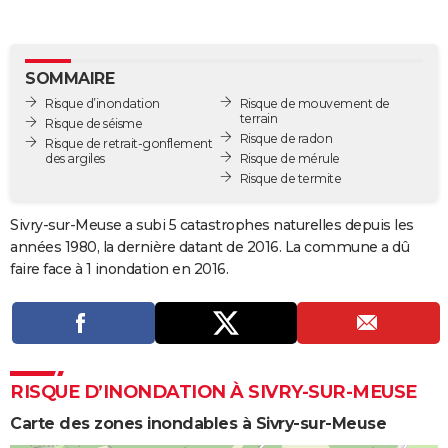
City break
Voyage de noces
Climat
Destinations
Voyage nature
Forum
+
PHOTO
GUIDES D'ACHAT
SOMMAIRE
Risque d’inondation
Risque de mouvement de
BONS PLANS
terrain
Risque de séisme
Risque de radon
Risque de retrait-gonflement
CARTE DE VOEUX
des argiles
Risque de mérule
Risque de termite
Carte Bonne année
Carte Pâques
Carte de Noël
Carte Saint-Valentin
Carte d'anniversaire
DICTIONNAIRE
Biographies
Expressions
Dictionnaire
Citations
Proverbes
Sivry-sur-Meuse a subi 5 catastrophes naturelles depuis les
PROGRAMME TV
années 1980, la dernière datant de 2016. La commune a dû
COPAINS D'AVANT
faire face à 1 inondation en 2016.
Se connecter
Collèges
Universités
Service militaire
S'inscrire
Lycées
Primaires
Entreprises
Avis de recherche
AVIS DE DÉCÈS
FORUM
Lifestyle
Sport
Television
Cinema
Bricolage
Culture
Auto
Voyage
RISQUE D’INONDATION À SIVRY-SUR-MEUSE
Carte des zones inondables à Sivry-sur-Meuse