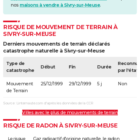
nos
maisons à vendre à Sivry-sur-Meuse
.
RISQUE DE MOUVEMENT DE TERRAIN À
SIVRY-SUR-MEUSE
Derniers mouvements de terrain déclarés
catastrophe naturelle à Sivry-sur-Meuse
Type de
Reconnu
Début
Fin
Durée
catastrophe
par l'état
Mouvement
25/12/1999
29/12/1999
5 j
Non
de Terrain
Source : Linternaute.com d'après les données de la CCR
Villes avec le plus de mouvements de terrain
RISQUE DE RADON À SIVRY-SUR-MEUSE
Le risque
Gaz radioactif d'origine naturelle, le radon