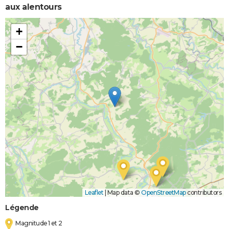
aux alentours
+
−
Leaflet
|
Map data ©
OpenStreetMap
contributors
Légende
Magnitude 1 et 2