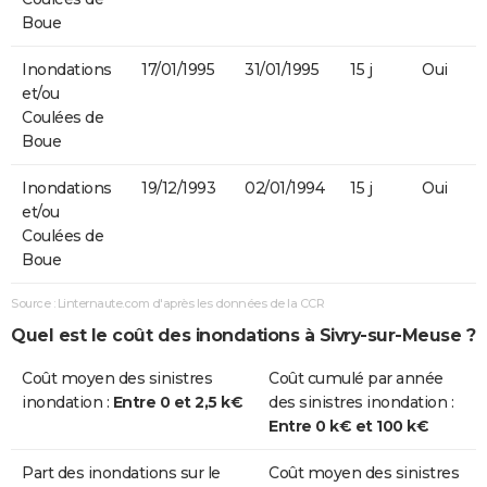
Boue
Inondations
17/01/1995
31/01/1995
15 j
Oui
et/ou
Coulées de
Boue
Inondations
19/12/1993
02/01/1994
15 j
Oui
et/ou
Coulées de
Boue
Source : Linternaute.com d'après les données de la CCR
Quel est le coût des inondations à Sivry-sur-Meuse ?
Coût moyen des sinistres
Coût cumulé par année
inondation :
Entre 0 et 2,5 k€
des sinistres inondation :
Entre 0 k€ et 100 k€
Part des inondations sur le
Coût moyen des sinistres