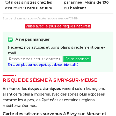
total des sinistres chez les
par année :
Moins de 100
assureurs :
Entre 0 et 10 %
€ / habitant
Source : Linternaute.com d'après les données de l'ONRN
Villes avec le plus de risques naturels
A ne pas manquer
Recevez nos astuces et bons plans directement par e-
mail.
Je m'abonne
En savoir plus sur notre politique de confidentialité
RISQUE DE SÉISME À SIVRY-SUR-MEUSE
En France, les
risques sismiques
varient selon les régions,
allant de faibles à modérés, avec des zones plus exposées
comme les Alpes, les Pyrénées et certaines régions
méditerranéennes.
Carte des séismes survenus à Sivry-sur-Meuse et