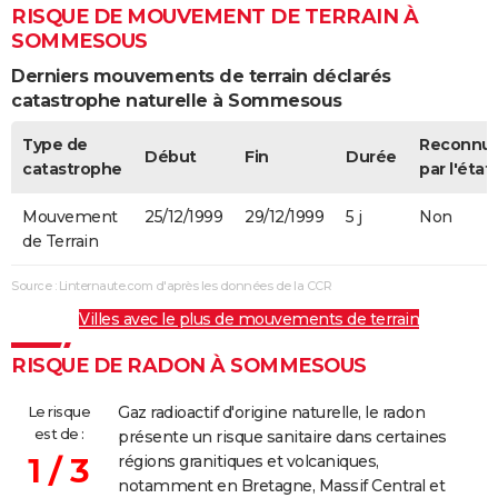
RISQUE DE MOUVEMENT DE TERRAIN À
SOMMESOUS
Derniers mouvements de terrain déclarés
catastrophe naturelle à Sommesous
Type de
Reconnu
Début
Fin
Durée
catastrophe
par l'état
Mouvement
25/12/1999
29/12/1999
5 j
Non
de Terrain
Source : Linternaute.com d'après les données de la CCR
Villes avec le plus de mouvements de terrain
RISQUE DE RADON À SOMMESOUS
Le risque
Gaz radioactif d'origine naturelle, le radon
est de :
présente un risque sanitaire dans certaines
1 / 3
régions granitiques et volcaniques,
notamment en Bretagne, Massif Central et