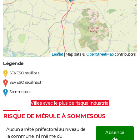
Leaflet
|
Map data ©
OpenStreetMap
contributors
Légende
SEVESO seuil bas
SEVESO seuil haut
Sommesous
Villes avec le plus de risque industriel
RISQUE DE MÉRULE À SOMMESOUS
Aucun arrêté préfectoral au niveau de
Absence
la commune, ni même du
de