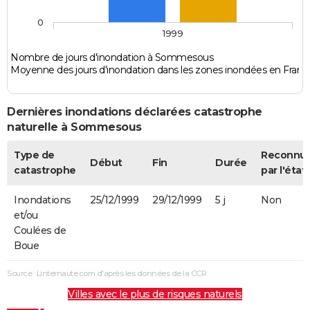
0
1999
Nombre de jours d'inondation à Sommesous
Moyenne des jours d'inondation dans les zones inondées en Franc
Dernières inondations déclarées catastrophe
naturelle à Sommesous
Type de
Reconnu
Début
Fin
Durée
catastrophe
par l'état
Inondations
25/12/1999
29/12/1999
5 j
Non
et/ou
Coulées de
Boue
Source : Linternaute.com d'après les données de la CCR
Villes avec le plus de risques naturels