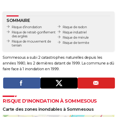
City break
Voyage de noces
Climat
Destinations
Voyage nature
Forum
+
PHOTO
GUIDES D'ACHAT
SOMMAIRE
Risque d’inondation
Risque de radon
BONS PLANS
Risque de retrait-gonflement
Risque industriel
des argiles
Risque de mérule
CARTE DE VOEUX
Risque de mouvement de
Risque de termite
terrain
Carte Bonne année
Carte Pâques
Carte de Noël
Carte Saint-Valentin
Carte d'anniversaire
DICTIONNAIRE
Sommesous a subi 2 catastrophes naturelles depuis les
Biographies
Expressions
Dictionnaire
Citations
Proverbes
PROGRAMME TV
années 1980, les 2 dernières datant de 1999. La commune a dû
faire face à 1 inondation en 1999.
COPAINS D'AVANT
Se connecter
Collèges
Universités
Service militaire
S'inscrire
Lycées
Primaires
Entreprises
Avis de recherche
AVIS DE DÉCÈS
FORUM
RISQUE D’INONDATION À SOMMESOUS
Lifestyle
Sport
Television
Cinema
Bricolage
Culture
Auto
Voyage
Carte des zones inondables à Sommesous