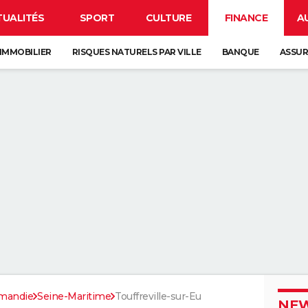
TUALITÉS
SPORT
CULTURE
FINANCE
A
IMMOBILIER
RISQUES NATURELS PAR VILLE
BANQUE
ASSU
mandie
Seine-Maritime
Touffreville-sur-Eu
NEW