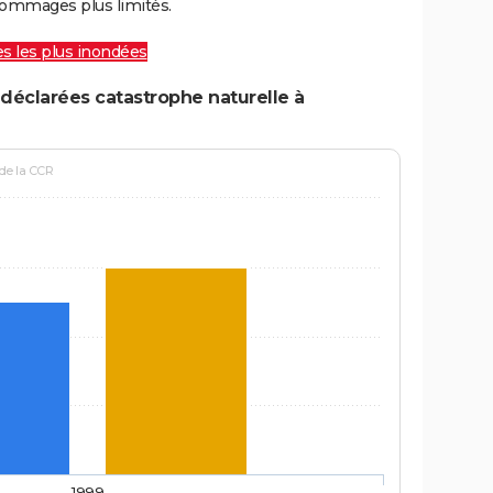
ommages plus limités.
les les plus inondées
déclarées catastrophe naturelle à
 de la CCR
1999