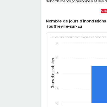
débordements occasionnels et des d
Vil
Nombre de jours d'inondations 
Touffreville-sur-Eu
Source : Linternaute.com d'après les données
8
6
Jours d'inondation
4
2
0