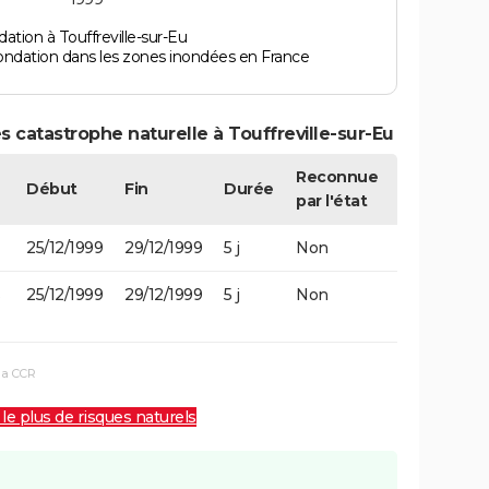
ation à Touffreville-sur-Eu
ondation dans les zones inondées en France
 catastrophe naturelle à Touffreville-sur-Eu
Reconnue
Début
Fin
Durée
par l'état
25/12/1999
29/12/1999
5 j
Non
25/12/1999
29/12/1999
5 j
Non
la CCR
 le plus de risques naturels