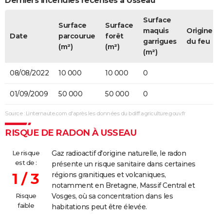
Derniers incendies recensés à Usseau
Surface
Surface
Surface
maquis
Origine
Date
parcourue
forêt
garrigues
du feu
(m²)
(m²)
(m²)
08/08/2022
10 000
10 000
0
01/09/2009
50 000
50 000
0
Source : Linternaute.com d'après les données du bdiff.agriculture.gouv.fr
RISQUE DE RADON À USSEAU
Le risque
Gaz radioactif d'origine naturelle, le radon
est de :
présente un risque sanitaire dans certaines
1 / 3
régions granitiques et volcaniques,
notamment en Bretagne, Massif Central et
Risque
Vosges, où sa concentration dans les
faible
habitations peut être élevée.