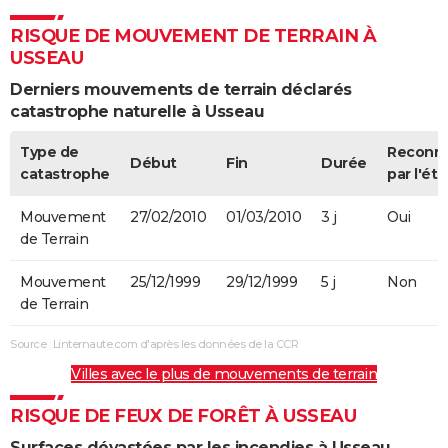
RISQUE DE MOUVEMENT DE TERRAIN À
USSEAU
Derniers mouvements de terrain déclarés
catastrophe naturelle à Usseau
Type de
Reconn
Début
Fin
Durée
catastrophe
par l'éta
Mouvement
27/02/2010
01/03/2010
3 j
Oui
de Terrain
Mouvement
25/12/1999
29/12/1999
5 j
Non
de Terrain
Source : Linternaute.com d'après les données de la CCR
Villes avec le plus de mouvements de terrain
RISQUE DE FEUX DE FORÊT À USSEAU
Surfaces dévastées par les incendies à Usseau