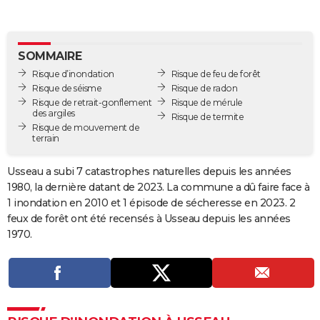
City break
Voyage de noces
Climat
Destinations
Voyage nature
Forum
+
PHOTO
GUIDES D'ACHAT
SOMMAIRE
Risque d’inondation
Risque de feu de forêt
BONS PLANS
Risque de séisme
Risque de radon
Risque de retrait-gonflement
Risque de mérule
CARTE DE VOEUX
des argiles
Risque de termite
Risque de mouvement de
Carte Bonne année
Carte Pâques
Carte de Noël
Carte Saint-Valentin
Carte d'anniversaire
DICTIONNAIRE
terrain
Biographies
Expressions
Dictionnaire
Citations
Proverbes
PROGRAMME TV
Usseau a subi 7 catastrophes naturelles depuis les années
1980, la dernière datant de 2023. La commune a dû faire face à
COPAINS D'AVANT
1 inondation en 2010 et 1 épisode de sécheresse en 2023. 2
Se connecter
Collèges
Universités
Service militaire
S'inscrire
Lycées
Primaires
Entreprises
Avis de recherche
feux de forêt ont été recensés à Usseau depuis les années
AVIS DE DÉCÈS
1970.
FORUM
Lifestyle
Sport
Television
Cinema
Bricolage
Culture
Auto
Voyage