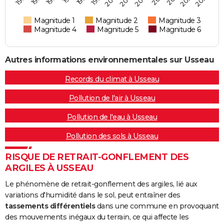
Magnitude 1
Magnitude 2
Magnitude 3
Magnitude 4
Magnitude 5
Magnitude 6
Autres informations environnementales sur Usseau
Records du climat à Usseau
Pollution de l'air à Usseau
Pollution de l'eau à Usseau
Pollution des sols à Usseau
RISQUE DE RETRAIT-GONFLEMENT DES
ARGILES À USSEAU
Le phénomène de retrait-gonflement des argiles, lié aux
variations d'humidité dans le sol, peut entraîner des
tassements différentiels
dans une commune en provoquant
des mouvements inégaux du terrain, ce qui affecte les