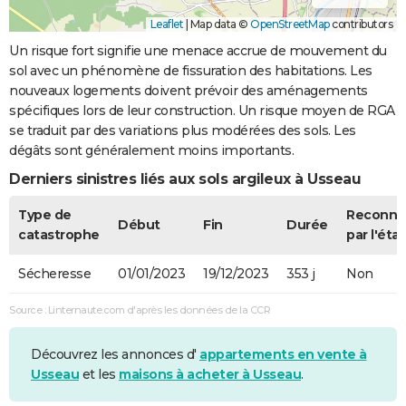
Leaflet
|
Map data ©
OpenStreetMap
contributors
Un risque fort signifie une menace accrue de mouvement du
sol avec un phénomène de fissuration des habitations. Les
nouveaux logements doivent prévoir des aménagements
spécifiques lors de leur construction. Un risque moyen de RGA
se traduit par des variations plus modérées des sols. Les
dégâts sont généralement moins importants.
Derniers sinistres liés aux sols argileux à Usseau
Type de
Reconnu
Début
Fin
Durée
catastrophe
par l'état
Sécheresse
01/01/2023
19/12/2023
353 j
Non
Source : Linternaute.com d'après les données de la CCR
Découvrez les annonces d'
appartements en vente à
Usseau
et les
maisons à acheter à Usseau
.