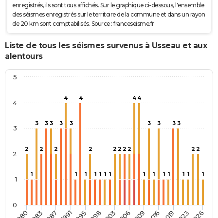
enregistrés, ils sont tous affichés. Sur le graphique ci-dessous, l'ensemble
des séismes enregistrés sur le territoire de la commune et dans un rayon
de 20 km sont comptabilisés. Source : franceseisme.fr
Liste de tous les séismes survenus à Usseau et aux
alentours
5
4
4
4
4
4
3
3
3
3
3
3
3
3
3
3
2
2
2
2
2
2
2
2
2
2
2
1
1
1
1
1
1
1
1
1
1
1
1
1
1
1
0
2003
1983
2016
1995
2026
2006
1987
2019
1998
1980
2009
1991
2023