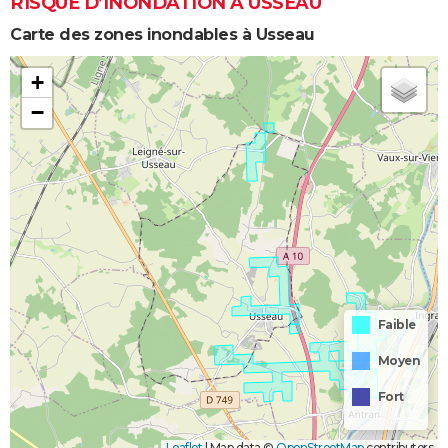
RISQUE D’INONDATION À USSEAU
Carte des zones inondables à Usseau
+
−
Faible
Moyen
Fort
Leaflet
|
Map data ©
OpenStreetMap
contributors