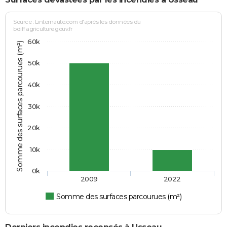
Source : Linternaute.com d'après les données du
bdiff.agriculture.gouv.fr
60k
Somme des surfaces parcourues (m²)
50k
40k
30k
20k
10k
0k
2009
2022
Somme des surfaces parcourues (m²)