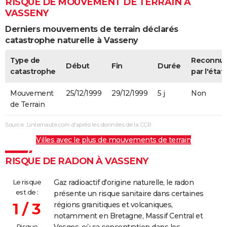
RISQUE DE MOUVEMENT DE TERRAIN À
VASSENY
Derniers mouvements de terrain déclarés
catastrophe naturelle à Vasseny
Type de
Reconnu
Début
Fin
Durée
catastrophe
par l'état
Mouvement
25/12/1999
29/12/1999
5 j
Non
de Terrain
Source : Linternaute.com d'après les données de la CCR
Villes avec le plus de mouvements de terrain
RISQUE DE RADON À VASSENY
Le risque
Gaz radioactif d'origine naturelle, le radon
est de :
présente un risque sanitaire dans certaines
1 / 3
régions granitiques et volcaniques,
notamment en Bretagne, Massif Central et
Risque