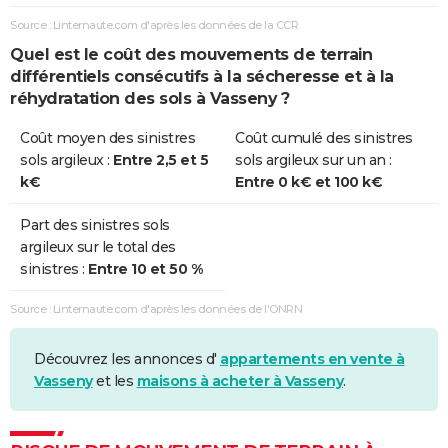
Source : Linternaute.com d'après les données de la CCR
Quel est le coût des mouvements de terrain
différentiels consécutifs à la sécheresse et à la
réhydratation des sols à Vasseny ?
Coût moyen des sinistres
Coût cumulé des sinistres
sols argileux :
Entre 2,5 et 5
sols argileux sur un an :
k€
Entre 0 k€ et 100 k€
Part des sinistres sols
argileux sur le total des
sinistres :
Entre 10 et 50 %
Source : Linternaute.com d'après les données de l'ONRN
Découvrez les annonces d'
appartements en vente à
Vasseny
et les
maisons à acheter à Vasseny
.