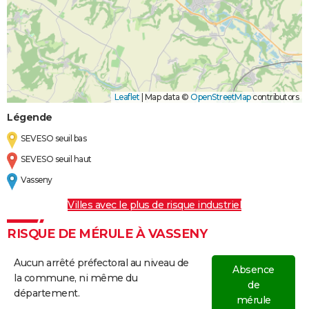
Leaflet
|
Map data ©
OpenStreetMap
contributors
Légende
SEVESO seuil bas
SEVESO seuil haut
Vasseny
Villes avec le plus de risque industriel
RISQUE DE MÉRULE À VASSENY
Aucun arrêté préfectoral au niveau de
Absence
la commune, ni même du
de
département.
mérule