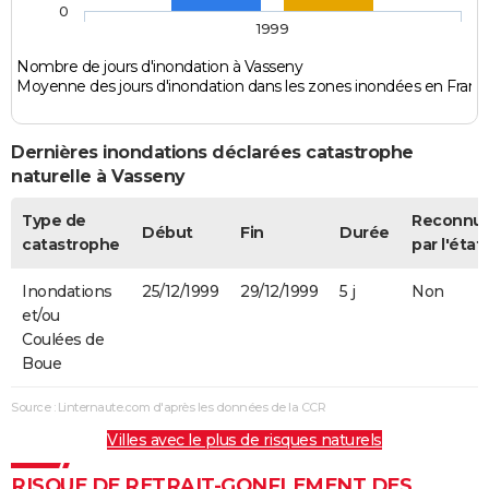
0
1999
Nombre de jours d'inondation à Vasseny
Moyenne des jours d'inondation dans les zones inondées en Franc
Dernières inondations déclarées catastrophe
naturelle à Vasseny
Type de
Reconnu
Début
Fin
Durée
catastrophe
par l'état
Inondations
25/12/1999
29/12/1999
5 j
Non
et/ou
Coulées de
Boue
Source : Linternaute.com d'après les données de la CCR
Villes avec le plus de risques naturels
RISQUE DE RETRAIT-GONFLEMENT DES