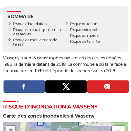
City break
Voyage de noces
Climat
Destinations
Voyage nature
Forum
+
PHOTO
SOMMAIRE
GUIDES D'ACHAT
Risque d’inondation
Risque de radon
Risque de retrait-gonflement
Risque industriel
BONS PLANS
des argiles
Risque de mérule
Risque de mouvement de
Risque de termite
CARTE DE VOEUX
terrain
Carte Bonne année
Carte Pâques
Carte de Noël
Carte Saint-Valentin
Carte d'anniversaire
DICTIONNAIRE
Vasseny a subi 3 catastrophes naturelles depuis les années
1980, la dernière datant de 2018. La commune a dû faire face à
Biographies
Expressions
Dictionnaire
Citations
Proverbes
PROGRAMME TV
1 inondation en 1999 et 1 épisode de sécheresse en 2018.
COPAINS D'AVANT
Se connecter
Collèges
Universités
Service militaire
S'inscrire
Lycées
Primaires
Entreprises
Avis de recherche
AVIS DE DÉCÈS
FORUM
RISQUE D’INONDATION À VASSENY
Lifestyle
Sport
Television
Cinema
Bricolage
Culture
Auto
Voyage
Carte des zones inondables à Vasseny
+