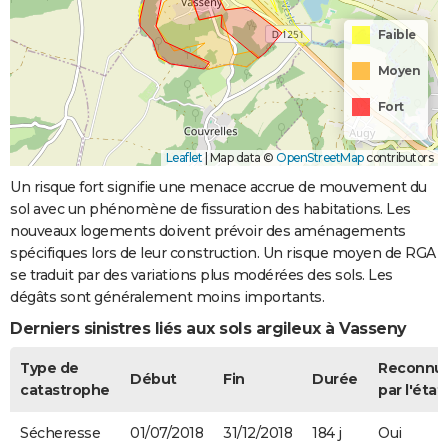
Faible
Moyen
Fort
Leaflet
|
Map data ©
OpenStreetMap
contributors
Un risque fort signifie une menace accrue de mouvement du
sol avec un phénomène de fissuration des habitations. Les
nouveaux logements doivent prévoir des aménagements
spécifiques lors de leur construction. Un risque moyen de RGA
se traduit par des variations plus modérées des sols. Les
dégâts sont généralement moins importants.
Derniers sinistres liés aux sols argileux à Vasseny
Type de
Reconnu
Début
Fin
Durée
catastrophe
par l'état
Sécheresse
01/07/2018
31/12/2018
184 j
Oui